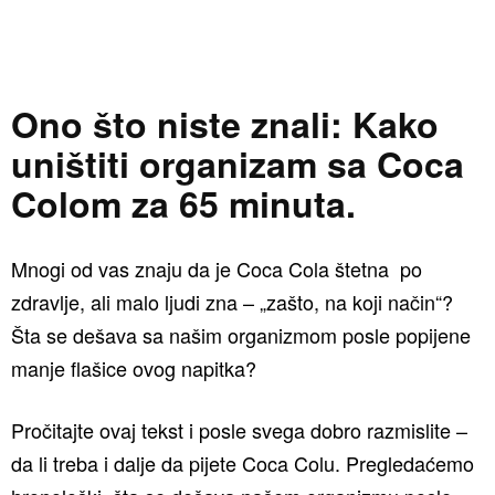
Ono što niste znali: Kako
uništiti organizam sa Coca
Colom za 65 minuta.
Mnogi od vas znaju da je Coca Cola štetna po
zdravlje, ali malo ljudi zna – „zašto, na koji način“?
Šta se dešava sa našim organizmom posle popijene
manje flašice ovog napitka?
Pročitajte ovaj tekst i posle svega dobro razmislite –
da li treba i dalje da pijete Coca Colu. Pregledaćemo