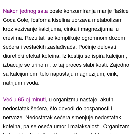
Nakon jednog sata
posle konzumiranja manje flašice
Coca Cole, fosforna kiselina ubrzava metabolizam
kroz vezivanje kalcijuma, cinka i magnezijuma u
crevima. Rezultat se komplikuje ogromnom dozom
šećera i veštačkih zaslađivača. Počinje delovati
diuretički efekat kofeina. Iz kostiju se ispira kalcijum,
izbacuje se urinom , te taj proces slabi kosti. Zajedno
sa kalcijumom telo napuštaju magnezijum, cink,
natrijum i voda.
Već u 65-oj minuti
, u organizmu nastaje akutni
nedostatak šećera, što dovodi do pospanosti i
nervoze. Nedostatak šećera smenjuje nedostatak
kofeina, pa se oseća umor i malaksalost. Organizam