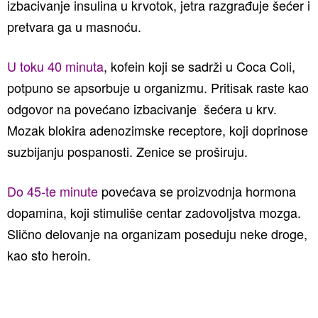
izbacivanje insulina u krvotok, jetra razgrađuje šećer i
pretvara ga u masnoću.
U toku 40 minuta
, kofein koji se sadrži u Coca Coli,
potpuno se apsorbuje u organizmu. Pritisak raste kao
odgovor na povećano izbacivanje šećera u krv.
Mozak blokira adenozimske receptore, koji doprinose
suzbijanju pospanosti. Zenice se proširuju.
Do 45-te minute
povećava se proizvodnja hormona
dopamina, koji stimuliše centar zadovoljstva mozga.
Slično delovanje na organizam poseduju neke droge,
kao sto heroin.