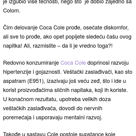
je izgubio više tečnosti, nego što je dobio zajedno sa
Colom.
Čim delovanje Coca Cole prođe, osećate diskomfor,
ali sve to prođe, ako opet popijete sledeću čašu ovog
napitka! Ali, razmislite – da li je vredno toga?!
Redovno konzumiranje
Coca Cole
doprinosi razvoju
hipertenzije i gojaznosti. Veštački zaslađivači, kao sto
aspatram (E951), izazivaju još veću zeđ, što i ide u
korist proizvođačima sličnih napitaka, koji ih koriste.
U konačnom rezultatu, upotreba velikih doza
veštačkih zaslađivača, dovodi do nervnih
poremećaja i usporavaju mentalni razvoj.
Takođe u sastavu Cole postoje supstance koje