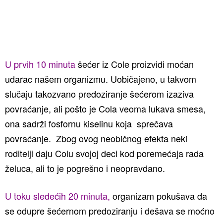
U prvih 10 minuta
šećer iz Cole proizvidi moćan
udarac našem organizmu. Uobičajeno, u takvom
slučaju takozvano predoziranje šećerom izaziva
povraćanje, ali pošto je Cola veoma lukava smesa,
ona sadrži fosfornu kiselinu koja sprečava
povraćanje. Zbog ovog neobičnog efekta neki
roditelji daju Colu svojoj deci kod poremećaja rada
želuca, ali to je pogrešno i neopravdano.
U toku sledećih 20 minuta,
organizam pokušava da
se odupre šećernom predoziranju i dešava se moćno