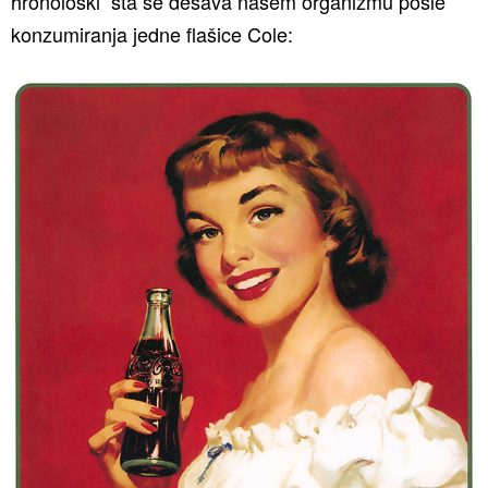
hronološki šta se dešava našem organizmu posle
konzumiranja jedne flašice Cole: