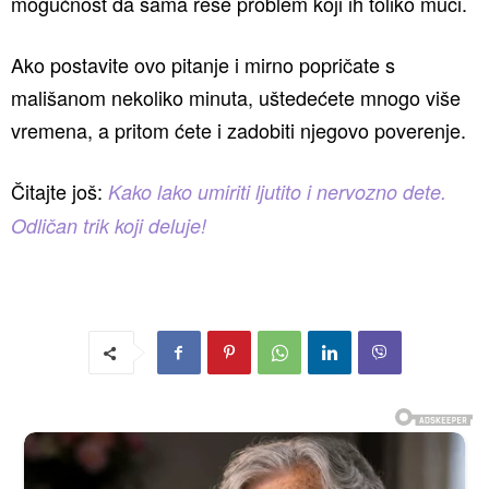
mogućnost da sama reše problem koji ih toliko muči.
Ako postavite ovo pitanje i mirno popričate s
mališanom nekoliko minuta, uštedećete mnogo više
vremena, a pritom ćete i zadobiti njegovo poverenje.
Čitajte još:
Kako lako umiriti ljutito i nervozno dete.
Odličan trik koji deluje!