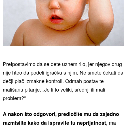
Pretpostavimo da se dete uznemirilo, jer njegov drug
nije hteo da podeli igračku s njim. Ne smete čekati da
dečji plač izmakne kontroli. Odmah postavite
mališanu pitanje: „Je li to veliki, srednji ili mali
problem?“
A nakon što odgovori, predložite mu da zajedno
, ma
razmislite kako da ispravite tu neprijatnost