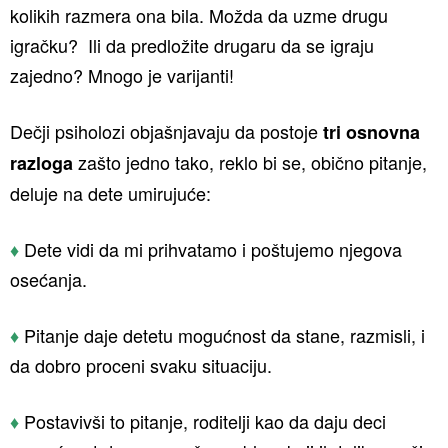
kolikih razmera ona bila. Možda da uzme drugu
igračku? Ili da predložite drugaru da se igraju
zajedno? Mnogo je varijanti!
Dečji psiholozi objašnjavaju da postoje
tri osnovna
zašto jedno tako, reklo bi se, obično pitanje,
razloga
deluje na dete umirujuće:
♦
Dete vidi da mi prihvatamo i poštujemo njegova
osećanja.
♦
Pitanje daje detetu mogućnost da stane, razmisli, i
da dobro proceni svaku situaciju.
♦
Postavivši to pitanje, roditelji kao da daju deci