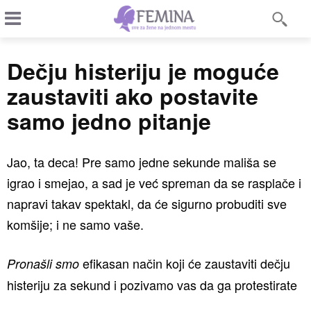
Dečju histeriju je moguće
zaustaviti ako postavite
samo jedno pitanje
Jao, ta deca! Pre samo jedne sekunde mališa se
igrao i smejao, a sad je već spreman da se rasplače i
napravi takav spektakl, da će sigurno probuditi sve
komšije; i ne samo vaše.
efikasan način koji će zaustaviti dečju
Pronašli smo
histeriju za sekund i pozivamo vas da ga protestirate