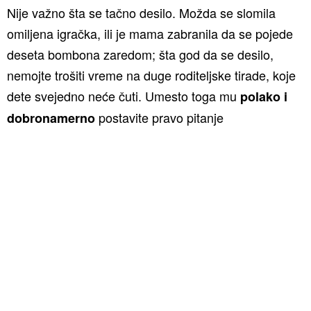
Nije važno šta se tačno desilo. Možda se slomila
omiljena igračka, ili je mama zabranila da se pojede
deseta bombona zaredom; šta god da se desilo,
nemojte trošiti vreme na duge roditeljske tirade, koje
dete svejedno neće čuti. Umesto toga mu
polako i
postavite pravo pitanje
dobronamerno