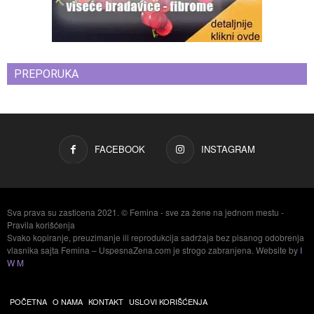
PREPORUKA
FACEBOOK
INSTAGRAM
Sva prava su zasticena 2021. © Femina - sve za žene na jednom mestu -
Pravila korišćenja
Svako kopiranje, preuzimanje ili reprodukcija sadržaja bez pisanog odobrenja
vlasnika sajta Femina – UspesnaZena.com je strogo zabranjena. Website by
I
W M
POČETNA
O NAMA
KONTAKT
USLOVI KORIŠĆENJA