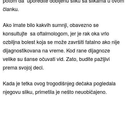
potom da uporedite dobijenu sliku sa slikama u ovom
članku.
Ako imate bilo kakvih sumnji, obavezno se
konsultujte sa oftalmologom, jer je rak oka vrlo
ozbiljna bolest koja se može završiti fatalno ako nije
dijagnostikovana na vreme. Kod rane dijagnoze
velike su šanse očuvati vid. Zato, budite pažljivi
prema svojoj deci.
Kada je tetka ovog trogodišnjeg dečaka pogledala
njegovu sliku, primetila je nešto neuobičajeno.