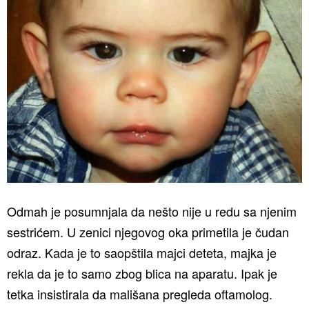
Odmah je posumnjala da nešto nije u redu sa njenim
sestrićem. U zenici njegovog oka primetila je čudan
odraz. Kada je to saopštila majci deteta, majka je
rekla da je to samo zbog blica na aparatu. Ipak je
tetka insistirala da mališana pregleda oftamolog.