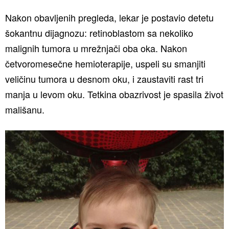
Nakon obavljenih pregleda, lekar je postavio detetu
šokantnu dijagnozu: retinoblastom sa nekoliko
malignih tumora u mrežnjači oba oka. Nakon
četvoromesečne hemioterapije, uspeli su smanjiti
veličinu tumora u desnom oku, i zaustaviti rast tri
manja u levom oku. Tetkina obazrivost je spasila život
mališanu.