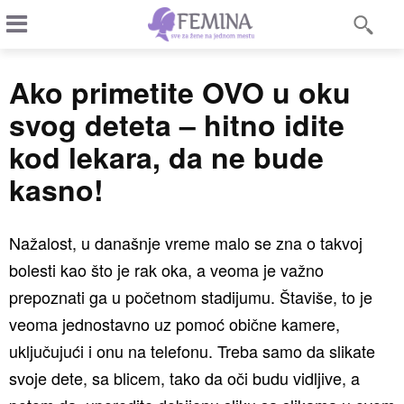
Ako primetite OVO u oku
svog deteta – hitno idite
kod lekara, da ne bude
kasno!
Nažalost, u današnje vreme malo se zna o takvoj
bolesti kao što je rak oka, a veoma je važno
prepoznati ga u početnom stadijumu. Štaviše, to je
veoma jednostavno uz pomoć obične kamere,
uključujući i onu na telefonu. Treba samo da slikate
svoje dete, sa blicem, tako da oči budu vidljive, a