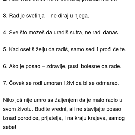
3. Rad je svetinja – ne diraj u njega.
4. Sve što možeš da uradiš sutra, ne radi danas.
5. Kad osetiš želju da radiš, samo sedi i proći će te.
6. Ako je posao – zdravlje, pusti bolesne da rade.
7. Čovek se rodi umoran i živi da bi se odmarao.
Niko još nije umro sa žaljenjem da je malo radio u
svom životu. Budite vredni, ali ne stavljajte posao
iznad porodice, prijatelja, i na kraju krajeva, samog
sebe!