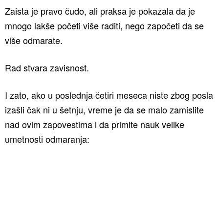
Zaista je pravo čudo, ali praksa je pokazala da je
mnogo lakše početi više raditi, nego započeti da se
više odmarate.
Rad stvara zavisnost.
I zato, ako u poslednja četiri meseca niste zbog posla
izašli čak ni u šetnju, vreme je da se malo zamislite
nad ovim zapovestima i da primite nauk velike
umetnosti odmaranja: