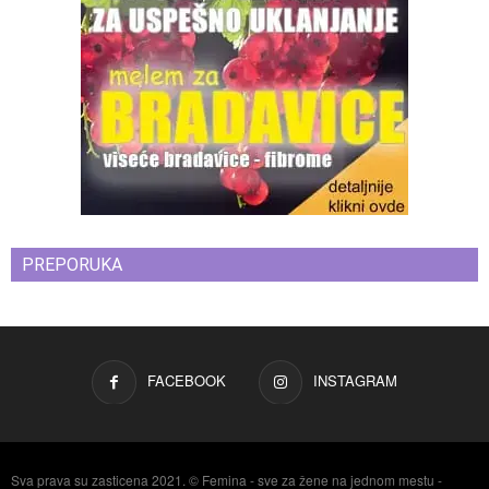
PREPORUKA
FACEBOOK
INSTAGRAM
Sva prava su zasticena 2021. © Femina - sve za žene na jednom mestu -