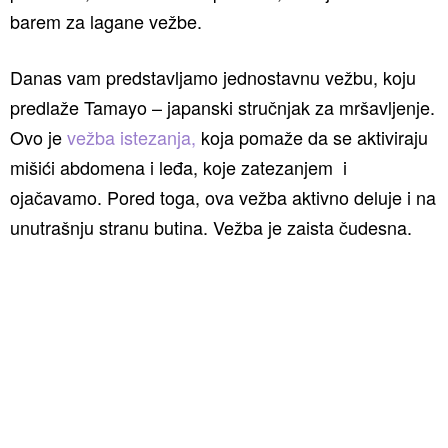
barem za lagane vežbe.
Danas vam predstavljamo jednostavnu vežbu, koju
predlaže Tamayo – japanski stručnjak za mršavljenje.
Ovo je
vežba istezanja,
koja pomaže da se aktiviraju
mišići abdomena i leđa, koje zatezanjem i
ojačavamo. Pored toga, ova vežba aktivno deluje i na
unutrašnju stranu butina. Vežba je zaista čudesna.