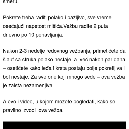
smeru.
Pokrete treba raditi polako i pažljivo, sve vreme
osećajući napetost mišića.Vežbu radite 2 puta
dnevno po 10 ponavljanja.
Nakon 2-3 nedelje redovnog vežbanja, primetićete da
šlauf sa struka polako nestaje, a već nakon par dana
– osetićete kako leđa i krsta postaju bolje pokretljiva i
bol nestaje. Za sve one koji mnogo sede – ova vežba
je zaista nezamenjiva.
A evo i video, u kojem možete pogledati, kako se
pravilno izvodi ova vežba.