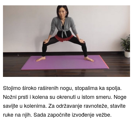
Stojimo široko raširenih nogu, stopalima ka spolja.
Nožni prsti i kolena su okrenuti u istom smeru. Noge
savijte u kolenima. Za održavanje ravnoteže, stavite
ruke na njih. Sada započnite izvođenje vežbe.