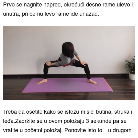
Prvo se nagnite napred, okrećući desno rame ulevo i
unutra, pri čemu levo rame ide unazad.
Treba da osetite kako se istežu mišići butina, struka i
leđa.Zadržite se u ovom položaju 3 sekunde pa se
vratite u početni položaj. Ponovite isto to i u drugom