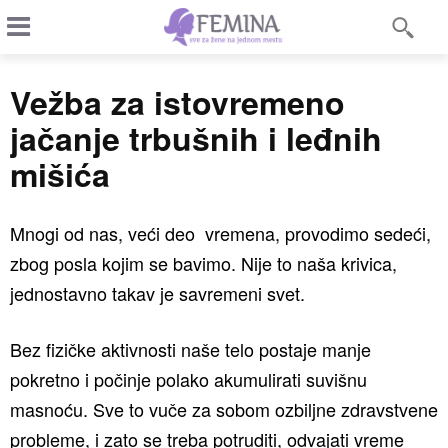
Vežba za istovremeno
jačanje trbušnih i leđnih
mišića
Mnogi od nas, veći deo vremena, provodimo sedeći,
zbog posla kojim se bavimo. Nije to naša krivica,
jednostavno takav je savremeni svet.
Bez fizičke aktivnosti naše telo postaje manje
pokretno i počinje polako akumulirati suvišnu
masnoću. Sve to vuče za sobom ozbiljne zdravstvene
probleme, i zato se treba potruditi, odvajati vreme