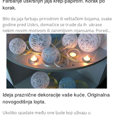
Farbanje uskršnjih jaja krep-papirom. Korak po
korak.
Bilo da jaja farbaju prirodnim ili veštačkim bojama, svake
godine pred Uskrs, domaćice se trude da ih ukrase
nekim novim motivom ili zanimljivim nijansama. Pored...
Ideja praznične dekoracije vaše kuće. Originalna
novogodišnja lopta.
Ukoliko spadate među one ljude koji uživaju u