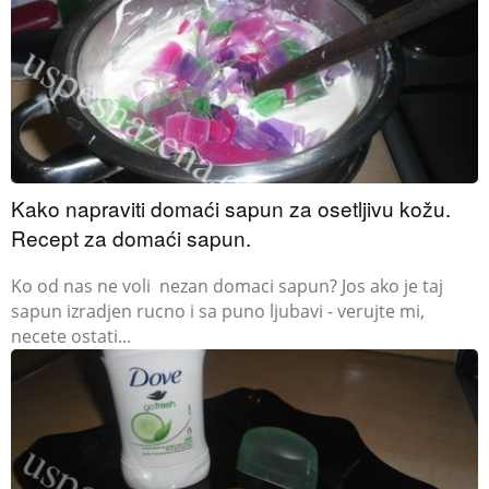
Kako napraviti domaći sapun za osetljivu kožu.
Recept za domaći sapun.
Ko od nas ne voli nezan domaci sapun? Jos ako je taj
sapun izradjen rucno i sa puno ljubavi - verujte mi,
necete ostati...