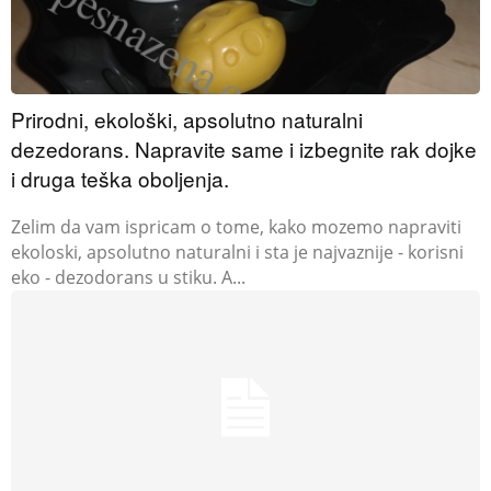
Prirodni, ekološki, apsolutno naturalni
dezedorans. Napravite same i izbegnite rak dojke
i druga teška oboljenja.
Zelim da vam ispricam o tome, kako mozemo napraviti
ekoloski, apsolutno naturalni i sta je najvaznije - korisni
eko - dezodorans u stiku. A...