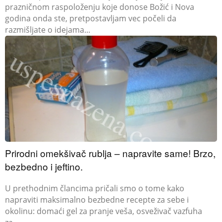
prazničnom raspoloženju koje donose Božić i Nova
godina onda ste, pretpostavljam vec počeli da
razmišljate o idejama...
Prirodni omekšivač rublja – napravite same! Brzo,
bezbedno i jeftino.
U prethodnim člancima pričali smo o tome kako
napraviti maksimalno bezbedne recepte za sebe i
okolinu: domaći gel za pranje veša, osveživač vazfuha