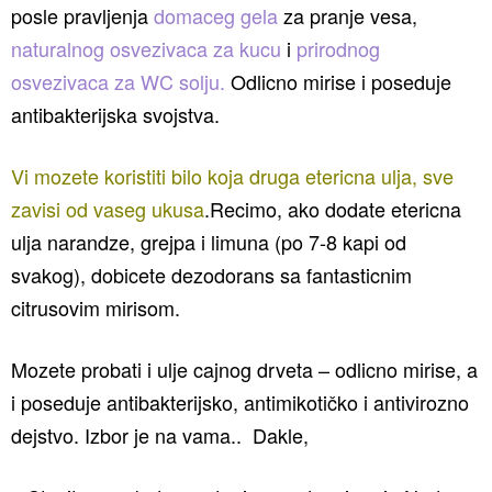
posle pravljenja
domaceg gela
za pranje vesa,
naturalnog osvezivaca za kucu
i
prirodnog
osvezivaca za WC solju.
Odlicno mirise i poseduje
antibakterijska svojstva.
Vi mozete koristiti bilo koja druga etericna ulja, sve
zavisi od vaseg ukusa
.Recimo, ako dodate etericna
ulja narandze, grejpa i limuna (po 7-8 kapi od
svakog), dobicete dezodorans sa fantasticnim
citrusovim mirisom.
Mozete probati i ulje cajnog drveta – odlicno mirise, a
i poseduje antibakterijsko, antimikotičko i antivirozno
dejstvo. Izbor je na vama.. Dakle,