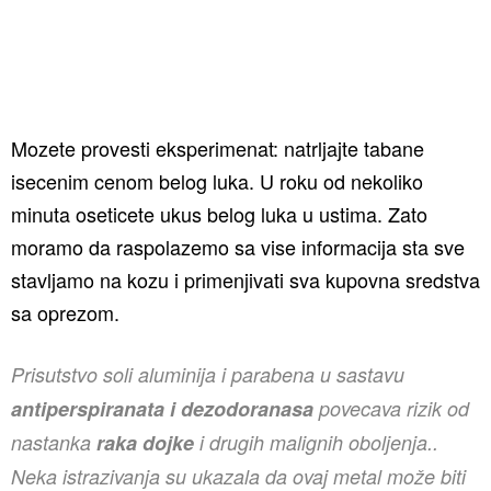
Mozete provesti eksperimenat: natrljajte tabane
isecenim cenom belog luka. U roku od nekoliko
minuta oseticete ukus belog luka u ustima. Zato
moramo da raspolazemo sa vise informacija sta sve
stavljamo na kozu i primenjivati sva kupovna sredstva
sa oprezom.
Prisutstvo soli aluminija i parabena u sastavu
antiperspiranata i dezodoranasa
povecava rizik od
nastanka
raka dojke
i drugih malignih oboljenja..
Neka istrazivanja su ukazala da ovaj metal može biti