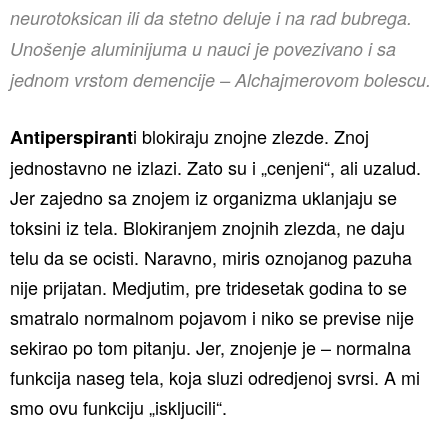
neurotoksican ili da stetno deluje i na rad bubrega.
Unošenje aluminijuma u nauci je povezivano i sa
jednom vrstom demencije – Alchajmerovom
bolescu.
i blokiraju znojne zlezde. Znoj
Antiperspirant
jednostavno ne izlazi. Zato su i „cenjeni“, ali uzalud.
Jer zajedno sa znojem iz organizma uklanjaju se
toksini iz tela. Blokiranjem znojnih zlezda, ne daju
telu da se ocisti. Naravno, miris oznojanog pazuha
nije prijatan. Medjutim, pre tridesetak godina to se
smatralo normalnom pojavom i niko se previse nije
sekirao po tom pitanju. Jer, znojenje je – normalna
funkcija naseg tela, koja sluzi odredjenoj svrsi. A mi
smo ovu funkciju „iskljucili“.