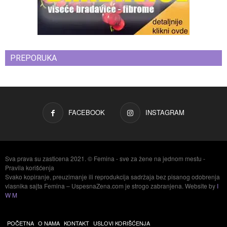
PREPORUKA
FACEBOOK
INSTAGRAM
Sva prava su zasticena 2021. © Femina - sve za žene na jednom mestu -
Pravila korišćenja
Svako kopiranje, preuzimanje ili reprodukcija sadržaja bez pisanog odobrenja
vlasnika sajta Femina – UspesnaZena.com je strogo zabranjena. Website by
I
W M
POČETNA
O NAMA
KONTAKT
USLOVI KORIŠĆENJA