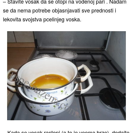
– Stavite vosak da se otopi na vodenoj pari . Nadam
se da nema potrebe objasnjavati sve prednosti i
lekovita svojstva pcelinjeg voska.
– Kada se vosak rastopi (a to je veoma brzo), dodajte