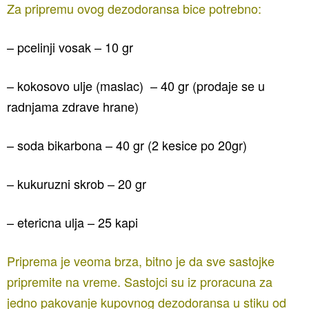
Za pripremu ovog dezodoransa bice potrebno:
– pcelinji vosak – 10 gr
– kokosovo ulje (maslac) – 40 gr (prodaje se u
radnjama zdrave hrane)
– soda bikarbona – 40 gr (2 kesice po 20gr)
– kukuruzni skrob – 20 gr
– etericna ulja – 25 kapi
Priprema je veoma brza, bitno je da sve sastojke
pripremite na vreme. Sastojci su iz proracuna za
jedno pakovanje kupovnog dezodoransa u stiku od