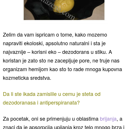
Zelim da vam ispricam o tome, kako mozemo
napraviti ekoloski, apsolutno naturalni i sta je
najvaznije – korisni eko – dezodorans u stiku. A
koristan je zato sto ne zacepljuje pore, ne truje nas
organizam hemijom kao sto to rade mnoga kupovna
kozmeticka sredstva.
Da li ste ikada zamislile u cemu je steta od
dezodoranasa i antiperspiranata?
Za pocetak, oni se primenjuju u oblastima
brijanja
, a
znaci da je apsorpcija upijanja kroz telo mnogo brza i