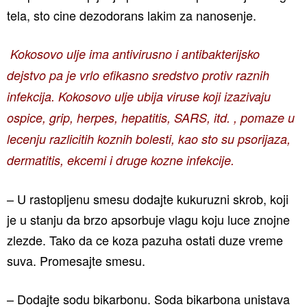
tela, sto cine dezodorans lakim za nanosenje.
Kokosovo ulje ima antivirusno i antibakterijsko
dejstvo pa je vrlo efikasno sredstvo protiv raznih
infekcija. Kokosovo ulje ubija viruse koji izazivaju
ospice, grip, herpes, hepatitis, SARS, itd. , pomaze u
lecenju razlicitih koznih bolesti, kao sto su psorijaza,
dermatitis, ekcemi i druge kozne infekcije.
– U rastopljenu smesu dodajte kukuruzni skrob, koji
je u stanju da brzo apsorbuje vlagu koju luce znojne
zlezde. Tako da ce koza pazuha ostati duze vreme
suva. Promesajte smesu.
– Dodajte sodu bikarbonu. Soda bikarbona unistava