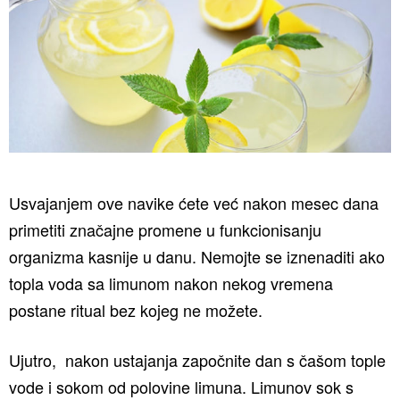
Usvajanjem ove navike ćete već nakon mesec dana
primetiti značajne promene u funkcionisanju
organizma kasnije u danu. Nemojte se iznenaditi ako
topla voda sa limunom nakon nekog vremena
postane ritual bez kojeg ne možete.
Ujutro, nakon ustajanja započnite dan s čašom tople
vode i sokom od polovine limuna. Limunov sok s