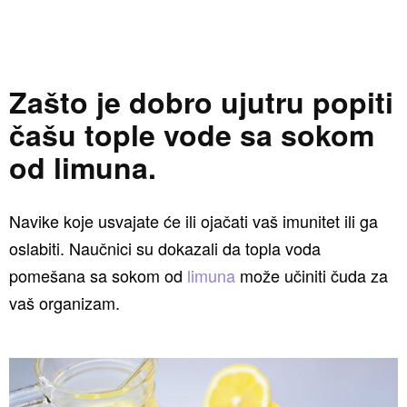
Zašto je dobro ujutru popiti
čašu tople vode sa sokom
od limuna.
Navike koje usvajate će ili ojačati vaš imunitet ili ga
oslabiti. Naučnici su dokazali da topla voda
pomešana sa sokom od
limuna
može učiniti čuda za
vaš organizam.