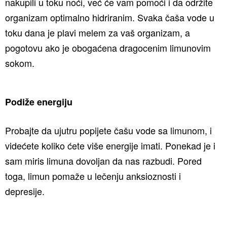
nakupili u toku noći, već će vam pomoći i da održite
organizam optimalno hidriranim. Svaka čaša vode u
toku dana je plavi melem za vaš organizam, a
pogotovu ako je obogaćena dragocenim limunovim
sokom.
Podiže energiju
Probajte da ujutru popijete čašu vode sa limunom, i
videćete koliko ćete više energije imati. Ponekad je i
sam miris limuna dovoljan da nas razbudi. Pored
toga, limun pomaže u lečenju anksioznosti i
depresije.