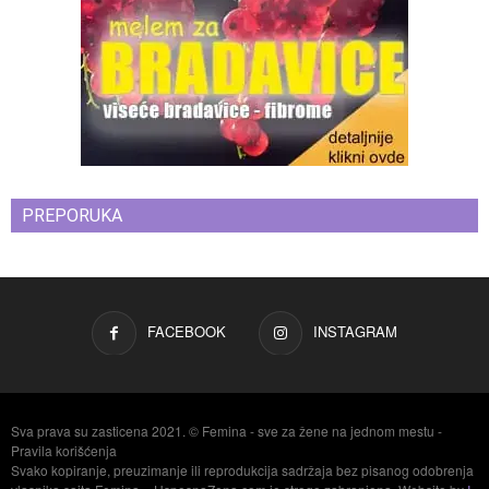
PREPORUKA
FACEBOOK
INSTAGRAM
Sva prava su zasticena 2021. © Femina - sve za žene na jednom mestu -
Pravila korišćenja
Svako kopiranje, preuzimanje ili reprodukcija sadržaja bez pisanog odobrenja