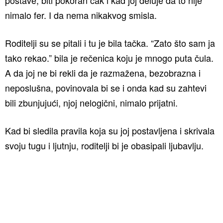
nimalo fer. I da nema nikakvog smisla.
Roditelji su se pitali i tu je bila tačka. “Zato što sam ja
tako rekao.” bila je rečenica koju je mnogo puta čula.
A da joj ne bi rekli da je razmažena, bezobrazna i
neposlušna, povinovala bi se i onda kad su zahtevi
bili zbunjujući, njoj nelogični, nimalo prijatni.
Kad bi sledila pravila koja su joj postavljena i skrivala
svoju tugu i ljutnju, roditelji bi je obasipali ljubavlju.