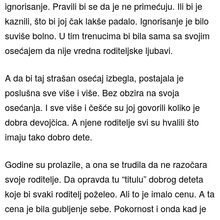
ignorisanje. Pravili bi se da je ne primećuju. Ili bi je
kaznili, što bi joj čak lakše padalo. Ignorisanje je bilo
suviše bolno. U tim trenucima bi bila sama sa svojim
osećajem da nije vredna roditeljske ljubavi.
A da bi taj strašan osećaj izbegla, postajala je
poslušna sve više i više. Bez obzira na svoja
osećanja. I sve više i češće su joj govorili koliko je
dobra devojčica. A njene roditelje svi su hvalili što
imaju tako dobro dete.
Godine su prolazile, a ona se trudila da ne razočara
svoje roditelje. Da opravda tu “titulu” dobrog deteta
koje bi svaki roditelj poželeo. Ali to je imalo cenu. A ta
cena je bila gubljenje sebe. Pokornost i onda kad je