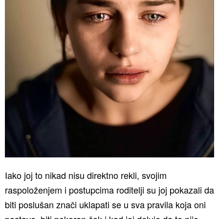
Iako joj to nikad nisu direktno rekli, svojim
raspoloženjem i postupcima roditelji su joj pokazali da
biti poslušan znači uklapati se u sva pravila koja oni
postave, biti pokoran čak i kad joj deluje da to nije