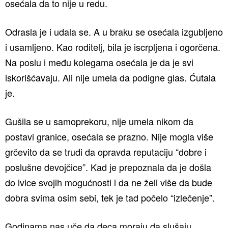
osećala da to nije u redu.
Odrasla je i udala se. A u braku se osećala izgubljeno
i usamljeno. Kao roditelj, bila je iscrpljena i ogorčena.
Na poslu i među kolegama osećala je da je svi
iskorišćavaju. Ali nije umela da podigne glas. Ćutala
je.
Gušila se u samoprekoru, nije umela nikom da
postavi granice, osećala se prazno. Nije mogla više
grčevito da se trudi da opravda reputaciju “dobre i
poslušne devojčice”. Kad je prepoznala da je došla
do ivice svojih mogućnosti i da ne želi više da bude
dobra svima osim sebi, tek je tad počelo “izlečenje”.
Godinama nas uče da deca moraju da slušaju