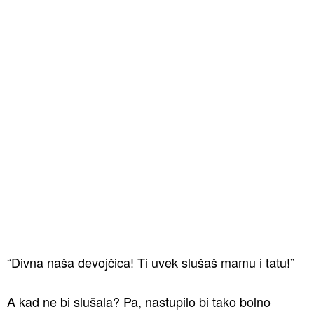
“Divna naša devojčica! Ti uvek slušaš mamu i tatu!”
A kad ne bi slušala? Pa, nastupilo bi tako bolno