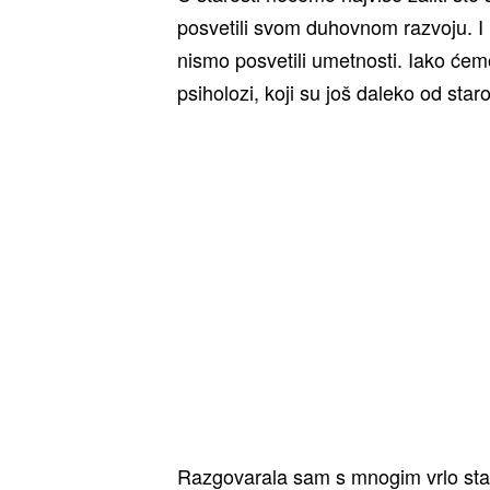
posvetili svom duhovnom razvoju. I n
nismo posvetili umetnosti. Iako ćem
psiholozi, koji su još daleko od staro
Razgovarala sam s mnogim vrlo starim