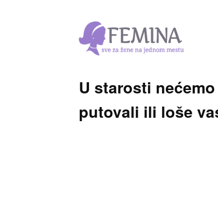
U starosti nećemo 
putovali ili loše v