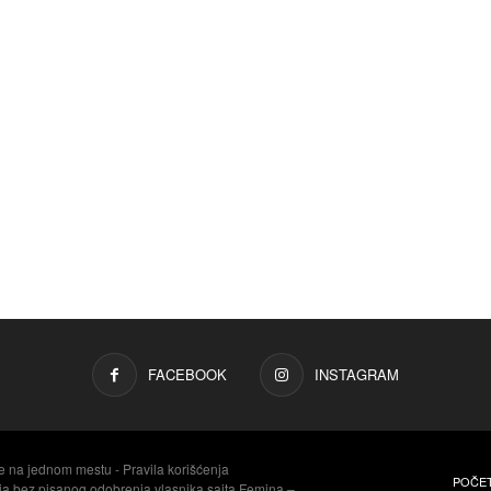
FACEBOOK
INSTAGRAM
e na jednom mestu - Pravila korišćenja
POČE
aja bez pisanog odobrenja vlasnika sajta Femina –