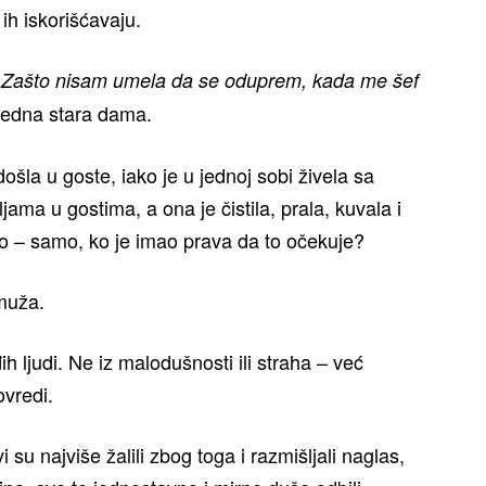
 ih iskorišćavaju.
.
Zašto nisam umela da se oduprem, kada me šef
 jedna stara dama.
došla u goste, iako je u jednoj sobi živela sa
ama u gostima, a ona je čistila, prala, kuvala i
alo – samo, ko je imao prava da to očekuje?
 muža.
 ljudi. Ne iz malodušnosti ili straha – već
ovredi.
su najviše žalili zbog toga i razmišljali naglas,