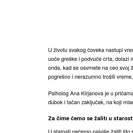
U životu svakog čoveka nastupi vrem
uoče greške i podvuče crta, dolazi 
onda, kad se osvrnete na ceo svoj ž
pogrešno i nerazumno trošili vreme, 
Psiholog Ana Kirjanova je u pričama 
dubok i tačan zaključak, na koji ml
Za čime ćemo se žaliti u starost
U starosti nećemo najviše žaliti što