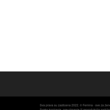
Sva prava su zasticena 2022. © Femina - sve za žen
Svako kopiranje, preuzimanje ili reprodukcija sadrž