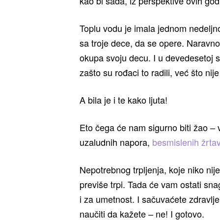
kao bi sada, iz perspektive ovih god
Toplu vodu je imala jednom nedeljno,
sa troje dece, da se opere. Naravno, 
okupa svoju decu. I u devedesetoj s
zašto su rođaci to radili, već što ni
A bila je i te kako ljuta!
Eto čega će nam sigurno biti žao – 
uzaludnih napora,
besmislenih žrta
Nepotrebnog trpljenja, koje niko ni
previše trpi. Tada će vam ostati sna
i za umetnost. I sačuvaćete zdravlj
naučiti da kažete – ne! I gotovo.