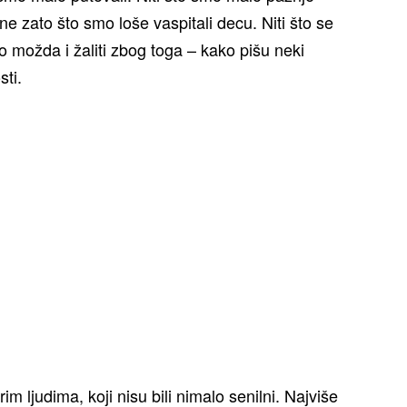
e zato što smo loše vaspitali decu. Niti što se
o možda i žaliti zbog toga – kako pišu neki
sti.
 ljudima, koji nisu bili nimalo senilni. Najviše