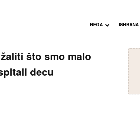
NEGA
ISHRANA
žaliti što smo malo
aspitali decu