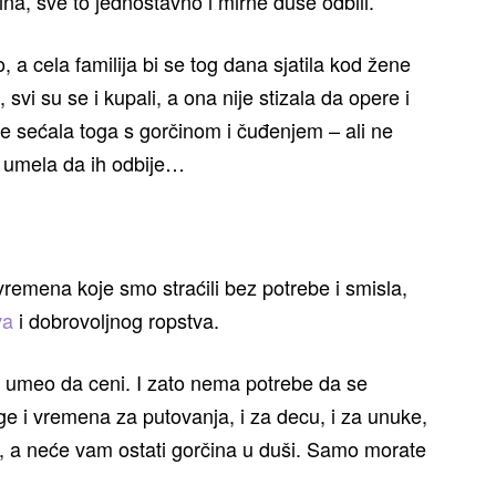
ina, sve to jednostavno i mirne duše odbili.
 a cela familija bi se tog dana sjatila kod žene
svi su se i kupali, a ona nije stizala da opere i
e sećala toga s gorčinom i čuđenjem – ali ne
je umela da ih odbije…
vremena koje smo straćili bez potrebe i smisla,
va
i dobrovoljnog ropstva.
je umeo da ceni. I zato nema potrebe da se
ge i vremena za putovanja, i za decu, i za unuke,
e, a neće vam ostati gorčina u duši. Samo morate