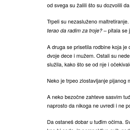
od svega su žalili što su dozvolili da
Trpeli su nezasluženo maltretiranje
pitala se
terao da radim za troje? –
A druga se prisetila rodbine koja je 
dvoje dece i mužem. Ostali su nedelj
služila, kako što se od nje i očekiv
Neko je trpeo zlostavljanje pijanog
A neko bezočne zahteve sasvim tuđih
naprosto da nikoga ne uvredi i ne p
Da ostaneš dobar u tuđim očima. Svi 