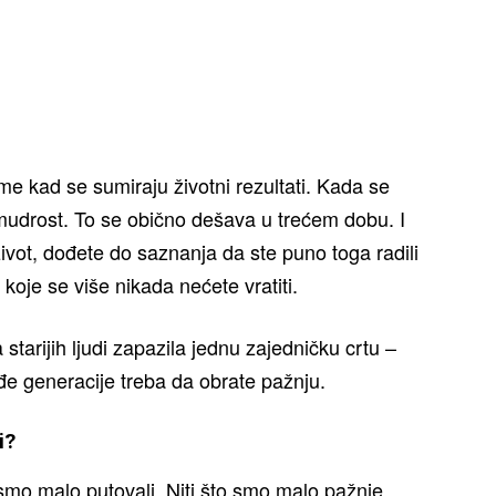
e kad se sumiraju životni rezultati. Kada se
mudrost. To se obično dešava u trećem dobu. I
ivot, dođete do saznanja da ste puno toga radili
koje se više nikada nećete vratiti.
starijih ljudi zapazila jednu zajedničku crtu –
ađe generacije treba da obrate pažnju.
i?
 smo malo putovali. Niti što smo malo pažnje