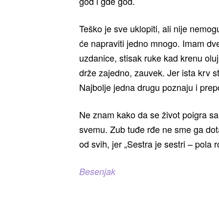
god i gde god.
Teško je sve uklopiti, ali nije nemo
će napraviti jedno mnogo. Imam dve
uzdanice, stisak ruke kad krenu oluj
drže zajedno, zauvek. Jer ista krv str
Najbolje jedna drugu poznaju i prep
Ne znam kako da se život poigra sa n
svemu. Zub tuđe rđe ne sme ga dota
od svih, jer „Sestra je sestri – pola r
Besenjak