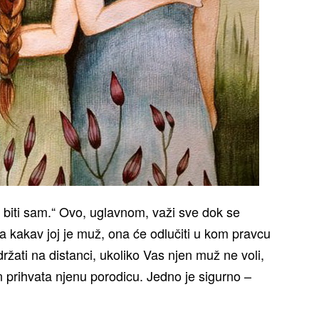
e biti sam.“ Ovo, uglavnom, važi sve dok se
a kakav joj je muž, ona će odlučiti u kom pravcu
držati na distanci, ukoliko Vas njen muž ne voli,
 on prihvata njenu porodicu. Jedno je sigurno –