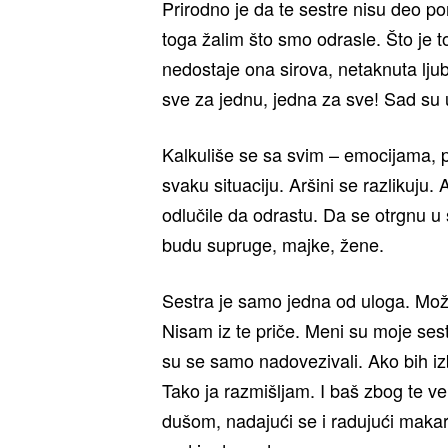
Prirodno je da te sestre nisu deo por
toga žalim što smo odrasle. Što je to
nedostaje ona sirova, netaknuta ljub
sve za jednu, jedna za sve! Sad su u
Kalkuliše se sa svim – emocijama,
svaku situaciju. Aršini se razliku
odlučile da odrastu. Da se otrgnu u 
budu supruge, majke, žene.
Sestra je samo jedna od uloga. Mož
Nisam iz te priče. Meni su moje sestr
su se samo nadovezivali. Ako bih izb
Tako ja razmišljam. I baš zbog te ve
dušom, nadajući se i radujući maka