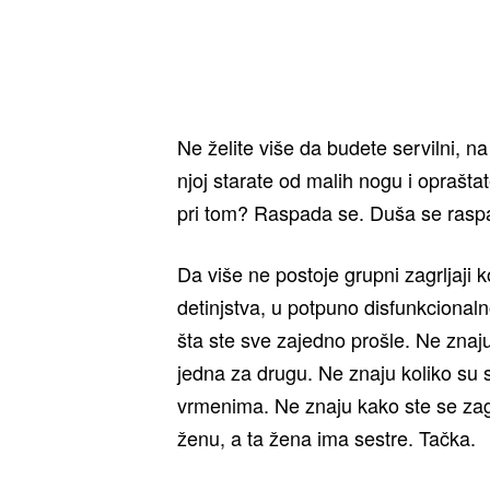
Ne želite više da budete servilni, n
njoj starate od malih nogu i oprašta
pri tom? Raspada se. Duša se raspa
Da više ne postoje grupni zagrljaji 
detinjstva, u potpuno disfunkcionaln
šta ste sve zajedno prošle. Ne znaju
jedna za drugu. Ne znaju koliko su s
vrmenima. Ne znaju kako ste se zag
ženu, a ta žena ima sestre. Tačka.