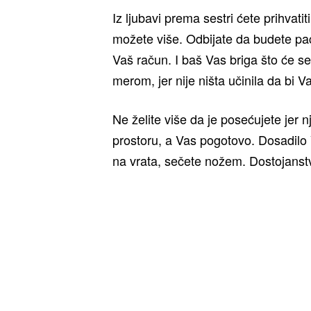
Iz ljubavi prema sestri ćete prihvat
možete više. Odbijate da budete pac
Vaš račun. I baš Vas briga što će se 
merom, jer nije ništa učinila da bi Va
Ne želite više da je posećujete jer 
prostoru, a Vas pogotovo. Dosadilo 
na vrata, sečete nožem. Dostojanstv