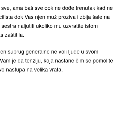
iti sve, ama baš sve dok ne dođe trenutak kad ne
ifista dok Vas njen muž proziva i zbija šale na
sestra naljutiti ukoliko mu uzvratite istom
s zaštitila.
njen suprug generalno ne voli ljude u svom
Vam je da tenziju, koja nastane čim se pomolite
o nastupa na velika vrata.