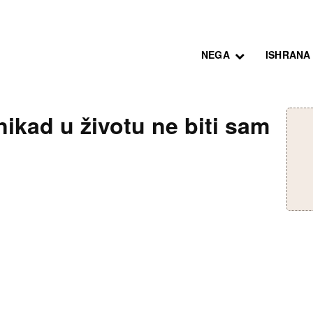
NEGA
ISHRANA
nikad u životu ne biti sam