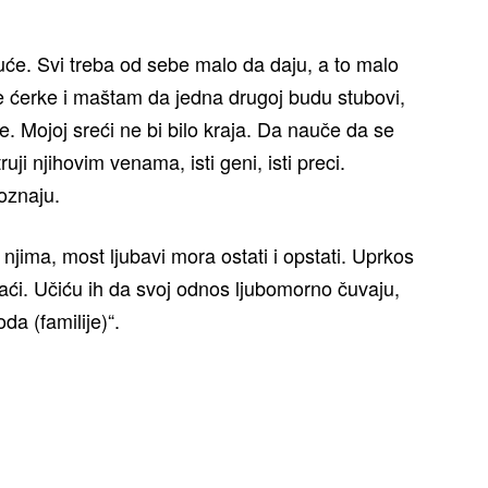
guće. Svi treba od sebe malo da daju, a to malo
 ćerke i maštam da jedna drugoj budu stubovi,
e. Mojoj sreći ne bi bilo kraja. Da nauče da se
uji njihovim venama, isti geni, isti preci.
oznaju.
jima, most ljubavi mora ostati i opstati. Uprkos
ći. Učiću ih da svoj odnos ljubomorno čuvaju,
oda (familije)“.