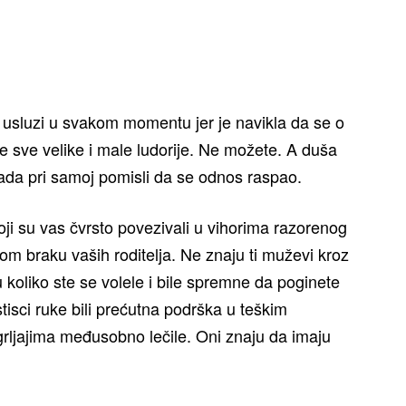
a usluzi u svakom momentu jer je navikla da se o
te sve velike i male ludorije. Ne možete. A duša
da pri samoj pomisli da se odnos raspao.
koji su vas čvrsto povezivali u vihorima razorenog
om braku vaših roditelja. Ne znaju ti muževi kroz
 koliko ste se volele i bile spremne da poginete
tisci ruke bili prećutna podrška u teškim
rljajima međusobno lečile. Oni znaju da imaju