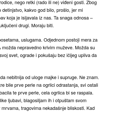
odice, nego retki (rado ili ne) viđeni gosti. Zbog
 detinjstvo, kakvo god bilo, prošlo, jer mi
av koja je isijavala iz nas. Ta snaga odnosa –
ključeni drugi. Moraju biti.
 posetama, uslugama. Odjednom postoji mera za
ju. A možda nepravedno krivim muževe. Možda su
svoj svet, ograde i pokušaju bez ičijeg upliva da
da nebitnija od uloge majke i supruge. Ne znam.
e bile prve perle na ogrlici odrastanja, svi ostali
acila te prve perle, cela ogrlica bi se raspala.
like ljubavi, blagosiljam ih i otpuštam svom
r mrvama, tragovima nekadašnje bliskosti. Kad