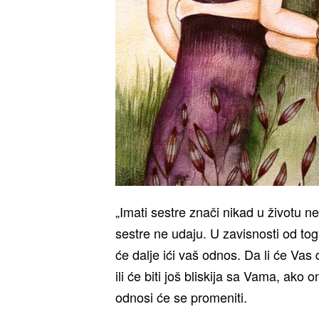
„Imati sestre znači nikad u životu n
sestre ne udaju. U zavisnosti od tog
će dalje ići vaš odnos. Da li će Vas 
ili će biti još bliskija sa Vama, ako
odnosi će se promeniti.