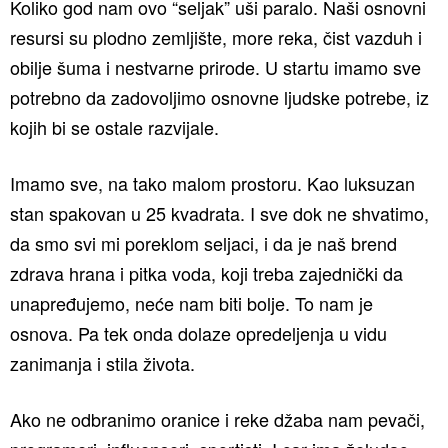
Koliko god nam ovo “seljak” uši paralo. Naši osnovni
resursi su plodno zemljište, more reka, čist vazduh i
obilje šuma i nestvarne prirode. U startu imamo sve
potrebno da zadovoljimo osnovne ljudske potrebe, iz
kojih bi se ostale razvijale.
Imamo sve, na tako malom prostoru. Kao luksuzan
stan spakovan u 25 kvadrata. I sve dok ne shvatimo,
da smo svi mi poreklom seljaci, i da je naš brend
zdrava hrana i pitka voda, koji treba zajednički da
unapređujemo, neće nam biti bolje. To nam je
osnova. Pa tek onda dolaze opredeljenja u vidu
zanimanja i stila života.
Ako ne odbranimo oranice i reke džaba nam pevači,