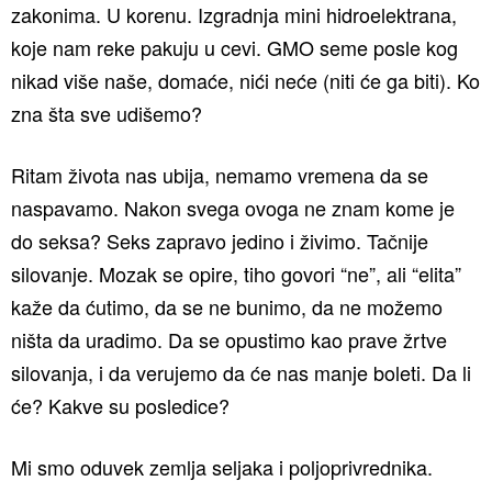
zakonima. U korenu. Izgradnja mini hidroelektrana,
koje nam reke pakuju u cevi. GMO seme posle kog
nikad više naše, domaće, nići neće (niti će ga biti). Ko
zna šta sve udišemo?
Ritam života nas ubija, nemamo vremena da se
naspavamo. Nakon svega ovoga ne znam kome je
do seksa? Seks zapravo jedino i živimo. Tačnije
silovanje. Mozak se opire, tiho govori “ne”, ali “elita”
kaže da ćutimo, da se ne bunimo, da ne možemo
ništa da uradimo. Da se opustimo kao prave žrtve
silovanja, i da verujemo da će nas manje boleti. Da li
će? Kakve su posledice?
Mi smo oduvek zemlja seljaka i poljoprivrednika.