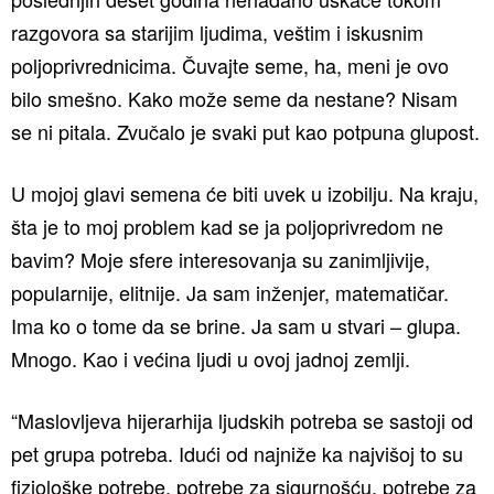
razgovora sa starijim ljudima, veštim i iskusnim
poljoprivrednicima. Čuvajte seme, ha, meni je ovo
bilo smešno. Kako može seme da nestane? Nisam
se ni pitala. Zvučalo je svaki put kao potpuna glupost.
U mojoj glavi semena će biti uvek u izobilju. Na kraju,
šta je to moj problem kad se ja poljoprivredom ne
bavim? Moje sfere interesovanja su zanimljivije,
popularnije, elitnije. Ja sam inženjer, matematičar.
Ima ko o tome da se brine. Ja sam u stvari – glupa.
Mnogo. Kao i većina ljudi u ovoj jadnoj zemlji.
“Maslovljeva hijerarhija ljudskih potreba se sastoji od
pet grupa potreba. Idući od najniže ka najvišoj to su
fiziološke potrebe, potrebe za sigurnošću, potrebe za