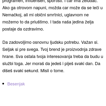
programeri, influenseri, sportisti. I car ima želudac.
Ako ga otrovom napuni, možda car može da se leči u
Nemačkoj, ali mi obični smrtnici, uglavnom ne
možemo to da priuštimo. I tada naša jedina želja
postaje da ozdravimo.
Da zadovoljimo osnovnu ljudsku potrebu. Važan si.
Seljak si pre svega. Tvoj brend je proizvodnja zdrave
hrane. Sva ostala tvoja interesovanja treba da budu u
službi toga. Jer moraš da jedeš i piješ svaki dan. Da
dišeš svaki sekund. Misli o tome.
Besenjak