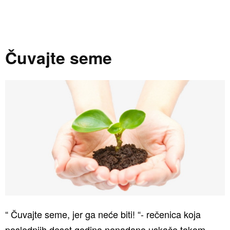
Čuvajte seme
“ Čuvajte seme, jer ga neće biti! “- rečenica koja
poslednjih deset godina nenadano uskače tokom