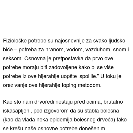
Fiziološke potrebe su najosnovnije za svako ljudsko
biće – potreba za hranom, vodom, vazduhom, snom i
seksom. Osnovna je pretpostavka da prvo ove
potrebe moraju biti zadovoljene kako bi se više
potrebe iz ove hijerahije uopšte ispoljile.” U toku je
orezivanje ove hijerahije toping metodom.
Kao što nam drvoredi nestaju pred očima, brutalno
iskasapljeni, pod izgovorom da su stabla bolesna
(kao da vlada neka epidemija bolesnog drveća) tako
se krešu naše osnovne potrebe donešenim