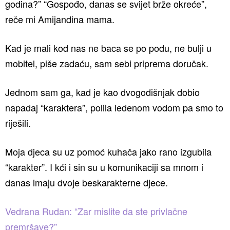
godina?” “Gospođo, danas se svijet brže okreće”,
reče mi Amijandina mama.
Kad je mali kod nas ne baca se po podu, ne bulji u
mobitel, piše zadaću, sam sebi priprema doručak.
Jednom sam ga, kad je kao dvogodišnjak dobio
napadaj “karaktera”, polila ledenom vodom pa smo to
riješili.
Moja djeca su uz pomoć kuhača jako rano izgubila
“karakter”. I kći i sin su u komunikaciji sa mnom i
danas imaju dvoje beskarakterne djece.
Vedrana Rudan: “Zar mislite da ste privlačne
premršave?”