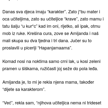
Danas sva djeca imaju “karakter”. Zato j*bu mater i
oca učiteljima, zato su učiteljice “krave”, zato mamu i
tatu šalju “u kur*c” kad im oni, rijetko, ali ipak, otmu
mob iz ruke. Krešina cura, zove se Amijanda i naš
mali skupa su dva tjedna i tri dana. Jučer su to
proslavili u piceriji “Hapanjamaama”.
Komad nosi na noktima samo crni lak, u kosi zeleni
pramen u šiškama, ružičasti joj seže do pola leđa.
Amijanda je, to mi je rekla njena mama, također
“dijete sa karakterom”.
“Već”, rekla sam, “njihova učiteljica nema ni trideset