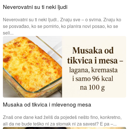
Neverovatni su ti neki ljudi
Neverovatni su ti neki ljudi.. Znaju sve – o svima. Znaju ko
se posvađao, ko se pomirio, ko planira novi posao, ko se
seli...
Musaka od tikvica i mlevenog mesa
Znaš one dane kad želiš da pojedeš nešto fino, konkretno,
ali da ne bude teško ni za stomak ni za savest? E pa –...