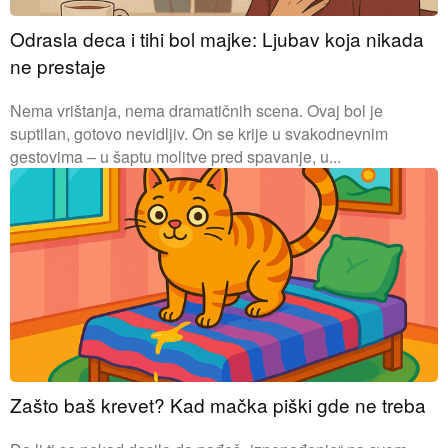
Odrasla deca i tihi bol majke: Ljubav koja nikada
ne prestaje
Nema vrištanja, nema dramatičnih scena. Ovaj bol je
suptilan, gotovo nevidljiv. On se krije u svakodnevnim
gestovima – u šaptu molitve pred spavanje, u...
Zašto baš krevet? Kad mačka piški gde ne treba