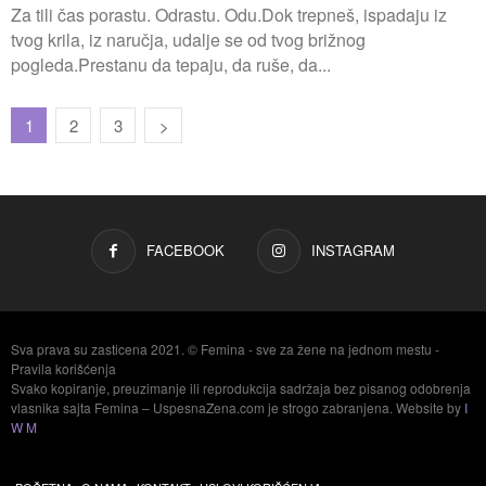
Za tili čas porastu. Odrastu. Odu.Dok trepneš, ispadaju iz
tvog krila, iz naručja, udalje se od tvog brižnog
pogleda.Prestanu da tepaju, da ruše, da...
1
2
3
FACEBOOK
INSTAGRAM
Sva prava su zasticena 2021. © Femina - sve za žene na jednom mestu -
Pravila korišćenja
Svako kopiranje, preuzimanje ili reprodukcija sadržaja bez pisanog odobrenja
vlasnika sajta Femina – UspesnaZena.com je strogo zabranjena. Website by
I
W M