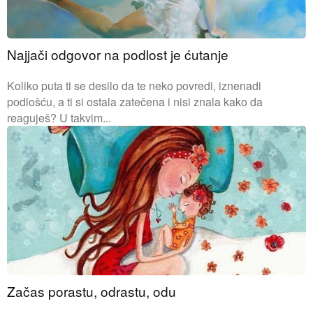
Najjači odgovor na podlost je ćutanje
Koliko puta ti se desilo da te neko povredi, iznenadi
podlošću, a ti si ostala zatečena i nisi znala kako da
reaguješ? U takvim...
Začas porastu, odrastu, odu