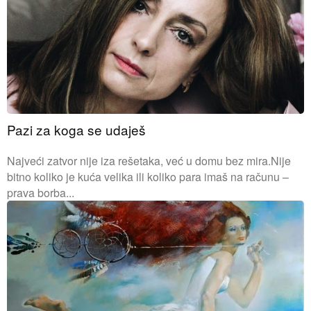
Pazi za koga se udaješ
Najveći zatvor nije iza rešetaka, već u domu bez mira.Nije
bitno koliko je kuća velika ili koliko para imaš na računu –
prava borba...