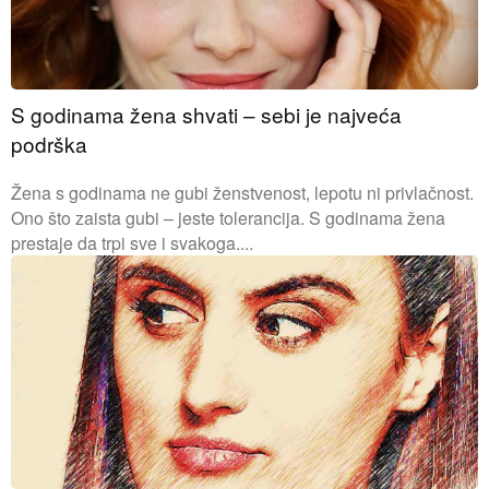
S godinama žena shvati – sebi je najveća
podrška
Žena s godinama ne gubi ženstvenost, lepotu ni privlačnost.
Ono što zaista gubi – jeste tolerancija. S godinama žena
prestaje da trpi sve i svakoga....