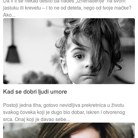
Da li ti se nekad desilo da nađeš „iznenađenje“ na svom
jastuku ili krevetu – i to ne od deteta, nego od tvoje mačke?
Ako...
Kad se dobri ljudi umore
Postoji jedna tiha, gotovo nevidljiva prekretnica u životu
svakog čoveka koji je dugo bio dobar, iskren i otvorenog
srca. Onaj koji je davao sebe...