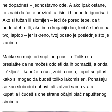
ne dopadneš – jednostavno ode. A ako ipak ostane,
to znači da će te prezirati u tišini i hladno te ignorisati.
Ako si tužan ili slomljen – leći će pored tebe, da ti
bude uteha. Ili, ako ima drugačiji dan, leći će tačno na
tvoj laptop – jer iskreno, tvoj posao je poslednje što je
zanima.
Mačke su majstori suptilnog nasilja. Toliko su
preslatke da ne možeš odoleti da ih pomaziš, a onda
– škljoc! – kandže u ruci, zubi u nosu, i opet se pitaš
kako si mogao da budeš toliko lakomislen. Ponašaju
se kao slobodni duhovi, ali zatvori samo vrata
kupatila i čućeš s one strane očajni plač napuštenog
siročeta.