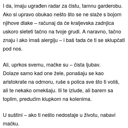
I da, imaju ugrađen radar za čistu, tamnu garderobu.
Ako si upravo obukao nešto što se ne slaže s bojom
njihove dlake – računaj da će kraljevska zadnjica
uskoro sleteti tačno na tvoje grudi. A naravno, tačno
znaju i ako imaš alergiju – i baš tada će ti se sklupčati
pod nos.
Ali, uprkos svemu, mačke su – čista ljubav.
Dolaze samo kad one žele, ponašaju se kao
aristokrate na odmoru, ruše s polica sve što ti voliš,
ali te nekako omekšaju. Ili te izlude, ali barem sa
toplim, predućim klupkom na kolenima.
U suštini – ako ti nešto nedostaje u životu, nabavi
mačku.