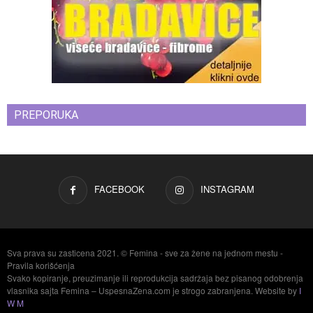
PREPORUKA
FACEBOOK
INSTAGRAM
Sva prava su zasticena 2021. © Femina - sve za žene na jednom mestu -
Pravila korišćenja
Svako kopiranje, preuzimanje ili reprodukcija sadržaja bez pisanog odobrenja
vlasnika sajta Femina – UspesnaZena.com je strogo zabranjena. Website by
I
W M