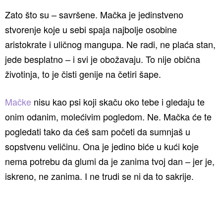
Zato što su – savršene. Mačka je jedinstveno
stvorenje koje u sebi spaja najbolje osobine
aristokrate i uličnog mangupa. Ne radi, ne plaća stan,
jede besplatno – i svi je obožavaju. To nije obična
životinja, to je čisti genije na četiri šape.
Mačke
nisu kao psi koji skaču oko tebe i gledaju te
onim odanim, molećivim pogledom. Ne. Mačka će te
pogledati tako da ćeš sam početi da sumnjaš u
sopstvenu veličinu. Ona je jedino biće u kući koje
nema potrebu da glumi da je zanima tvoj dan – jer je,
iskreno, ne zanima. I ne trudi se ni da to sakrije.