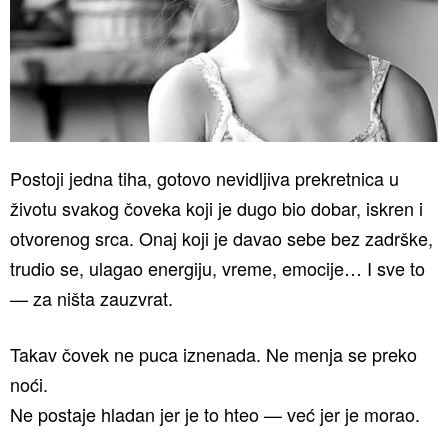
Postoji jedna tiha, gotovo nevidljiva prekretnica u
životu svakog čoveka koji je dugo bio dobar, iskren i
otvorenog srca. Onaj koji je davao sebe bez zadrške,
trudio se, ulagao energiju, vreme, emocije… I sve to
— za ništa zauzvrat.
Takav čovek ne puca iznenada. Ne menja se preko
noći.
Ne postaje hladan jer je to hteo — već jer je morao.