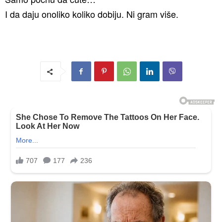
I da daju onoliko koliko dobiju. Ni gram više.