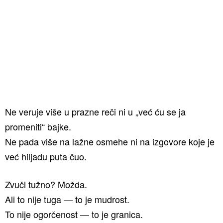
Ne veruje više u prazne reči ni u „već ću se ja
promeniti“ bajke.
Ne pada više na lažne osmehe ni na izgovore koje je
već hiljadu puta čuo.
Zvuči tužno? Možda.
Ali to nije tuga — to je mudrost.
To nije ogorčenost — to je granica.