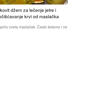
kovit džem za lečenje jetre i
očišćavanje krvi od maslačka
prilu cveta maslačak. Često šetamo i ne
raćamo pažnju na ovu biljku. Međutim
slačak je pravi doktor! Od maslačka
žete napraviti ukusan džem...