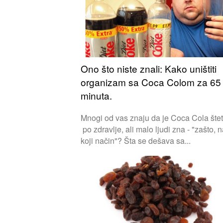
Ono što niste znali: Kako uništiti
organizam sa Coca Colom za 65
minuta.
Mnogi od vas znaju da je Coca Cola šte
po zdravlje, ali malo ljudi zna - "zašto, 
koji način"? Šta se dešava sa...