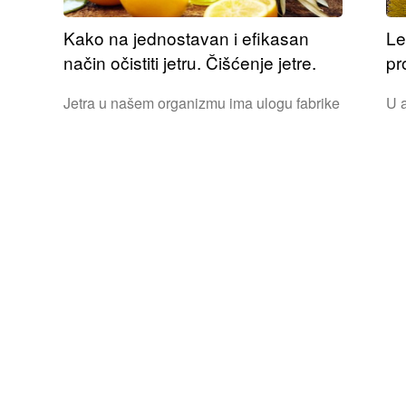
Kako na jednostavan i efikasan
Le
način očistiti jetru. Čišćenje jetre.
pr
Jetra u našem organizmu ima ulogu fabrike
U a
krvi. Ona učestvuje u procesu obnavljanja
ob
z
krvi. Takođe pomaže jačanju i stimulaciji
ma
varenja u organizmu. Jetra obavlja još...
mo
a i
a