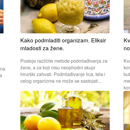
Kako podmladiti organizam. Eliksir
Kv
mladosti za žene.
no
Postoje različite metode podmlađivanja za
Kva
žene, a za koji nisu neophodni skupi
kom
tna
hirurški zahvati. Podmlađivanje lica, tela i
bub
na
celog organizma ne može se sastojati...
med
kon