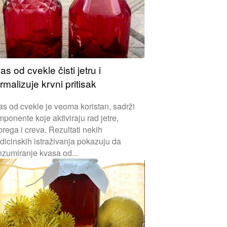
as od cvekle čisti jetru i
rmalizuje krvni pritisak
s od cvekle je veoma koristan, sadrži
ponente koje aktiviraju rad jetre,
rega i creva. Rezultati nekih
icinskih istraživanja pokazuju da
zumiranje kvasa od...