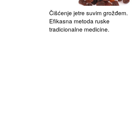
Čišćenje jetre suvim grožđem.
Efikasna metoda ruske
tradicionalne medicine.
Postupak čišćenja i detoksikacije jetre u
pomoć suvog grožđa (pored čišćenja
organizma pirinčem), je jedan od
najefikasnijih metoda oporavka organizm
oslobađanja od hroničnih...
Kako očistiti organizam posle
praznika uz pomoć aktivnog uglj