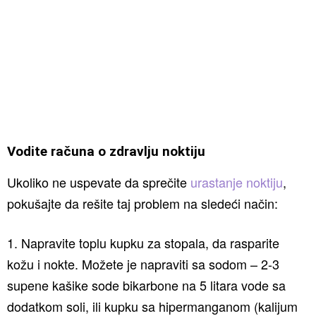
Vodite računa o zdravlju noktiju
Ukoliko ne uspevate da sprečite
urastanje noktiju
,
pokušajte da rešite taj problem na sledeći način:
1. Napravite toplu kupku za stopala, da rasparite
kožu i nokte. Možete je napraviti sa sodom – 2-3
supene kašike sode bikarbone na 5 litara vode sa
dodatkom soli, ili kupku sa hipermanganom (kalijum