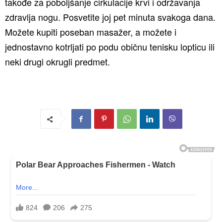
takođe za poboljšanje cirkulacije krvi i održavanja
zdravlja nogu. Posvetite joj pet minuta svakoga dana.
Možete kupiti poseban masažer, a možete i
jednostavno kotrljati po podu običnu tenisku lopticu ili
neki drugi okrugli predmet.