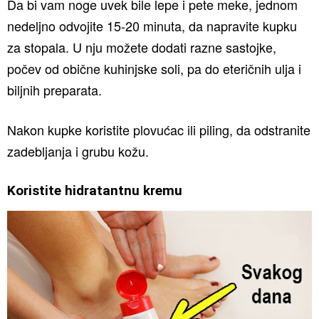
Da bi vam noge uvek bile lepe i pete meke, jednom
nedeljno odvojite 15-20 minuta, da napravite kupku
za stopala. U nju možete dodati razne sastojke,
počev od obične kuhinjske soli, pa do eteričnih ulja i
biljnih preparata.
Nakon kupke koristite plovućac ili piling, da odstranite
zadebljanja i grubu kožu.
Koristite hidratantnu kremu