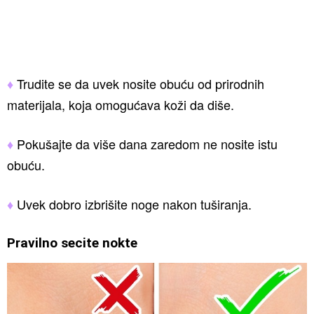
♦
Trudite se da uvek nosite obuću od prirodnih
materijala, koja omogućava koži da diše.
♦
Pokušajte da više dana zaredom ne nosite istu
obuću.
♦
Uvek dobro izbrišite noge nakon tuširanja.
Pravilno secite nokte