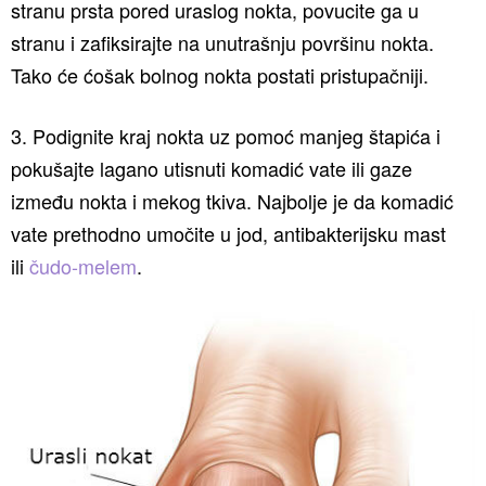
stranu prsta pored uraslog nokta, povucite ga u
stranu i zafiksirajte na unutrašnju površinu nokta.
Tako će ćošak bolnog nokta postati pristupačniji.
3. Podignite kraj nokta uz pomoć manjeg štapića i
pokušajte lagano utisnuti komadić vate ili gaze
između nokta i mekog tkiva. Najbolje je da komadić
vate prethodno umočite u jod, antibakterijsku mast
ili
čudo-melem
.