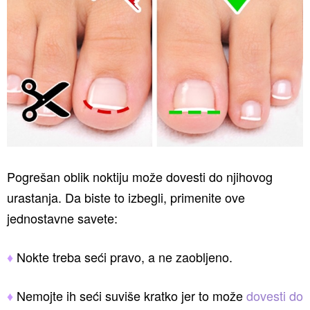
Pogrešan oblik noktiju može dovesti do njihovog
urastanja. Da biste to izbegli, primenite ove
jednostavne savete:
♦
Nokte treba seći pravo, a ne zaobljeno.
♦
Nemojte ih seći suviše kratko jer to može
dovesti do