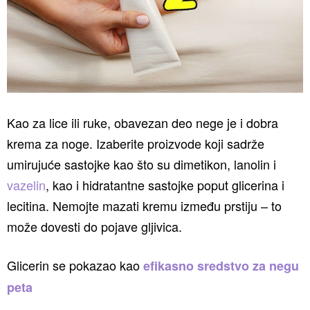
Kao za lice ili ruke, obavezan deo nege je i dobra
krema za noge. Izaberite proizvode koji sadrže
umirujuće sastojke kao što su dimetikon, lanolin i
vazelin
, kao i hidratantne sastojke poput glicerina i
lecitina. Nemojte mazati kremu između prstiju – to
može dovesti do pojave gljivica.
Glicerin se pokazao kao
efikasno sredstvo za negu
peta