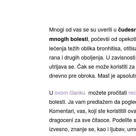
Mnogi od vas se su uverili u
čudesn
, počevši od opekot
mnogih bolesti
lečenja težih oblika bronhitisa, otit
rana i drugih oboljenja. U zavisnost
utrljava se. Čak se može koristiti za
dnevno pre obroka. Mast je apsolu
U
ovom članku
možete pročitati
re
bolesti. Ja vam predlažem da pogle
Komentari, vas, koji ste koristitili o
dragoceni za sve čitaoce. Podelite s
izvesno, znanje se, kao i ljubav, u