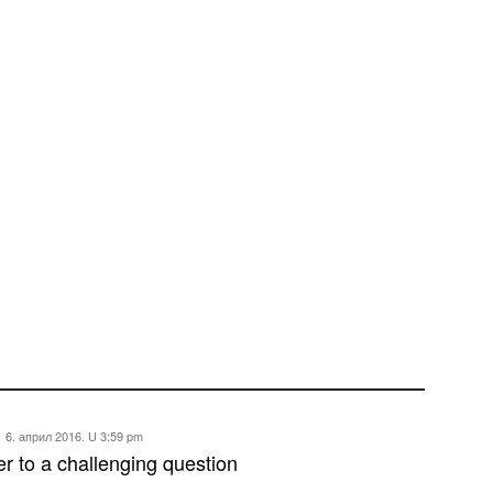
6. април 2016. U 3:59 pm
r to a challenging question