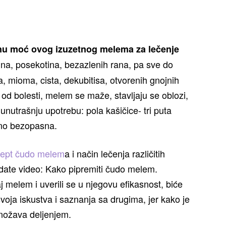
u moć ovog izuzetnog melema za lečenje
ina, posekotina, bezazlenih rana, pa sve do
isa, mioma, cista, dekubitisa, otvorenih gnojnih
i od bolesti, melem se maže, stavljaju se oblozi,
 unutrašnju upotrebu: pola kašičice- tri puta
tno bezopasna.
cept čudo melem
a i način lečenja različitih
date video: Kako pipremiti čudo melem.
vaj melem i uverili se u njegovu efikasnost, biće
voja iskustva i saznanja sa drugima, jer kako je
množava deljenjem.