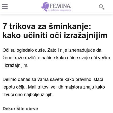
7 trikova za šminkanje:
kako učiniti oči izražajnijim
Oči su ogledalo duše. Zato i nije iznenađujuće da
žene traže različite načine kako učine svoje oči većim
i izražajnijim.
Delimo danas sa vama savete kako pravilno istaći
lepotu očiju. Mali trikovi velikih majstora znaju kako
izvući ono najbolje iz njih.
Dekorišite obrve