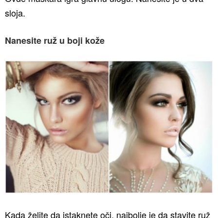
sloja.
Nanesite ruž u boji kože
Kada želite da istaknete oči, najbolje je da stavite ruž