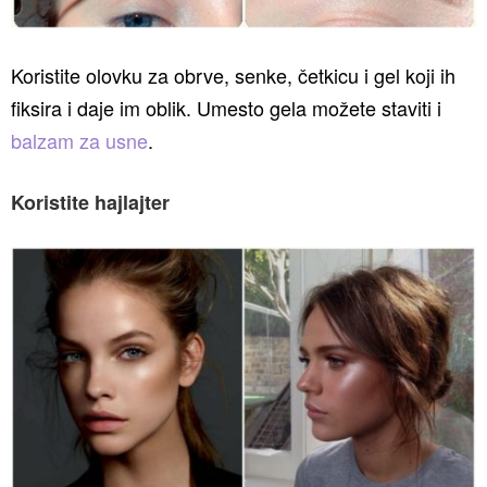
Koristite olovku za obrve, senke, četkicu i gel koji ih
fiksira i daje im oblik. Umesto gela možete staviti i
balzam za usne
.
Koristite hajlajter