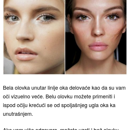
Bela olovka unutar linije oka delovaće kao da su vam
oči vizuelno veće. Belu olovku možete primeniti i
ispod očiju krećući se od spoljašnjeg ugla oka ka
unutrašnjem.
Ako vam više odgovara, možete uzeti i bež olovku