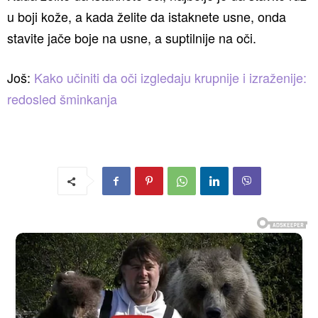
u boji kože, a kada želite da istaknete usne, onda
stavite jače boje na usne, a suptilnije na oči.
Još:
Kako učiniti da oči izgledaju krupnije i izraženije:
redosled šminkanja