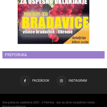
PREPORUKA
FACEBOOK
INSTAGRAM
Sva prava su zasticena 2021. © Femina - sve za žene na jednom mestu -
Pravila korišćenja