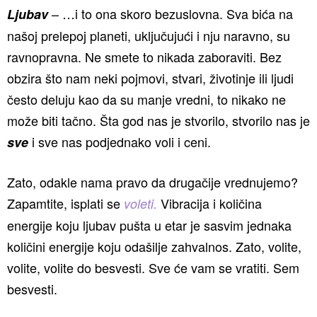
– …i to ona skoro bezuslovna. Sva bića na
Ljubav
našoj prelepoj planeti, uključujući i nju naravno, su
ravnopravna. Ne smete to nikada zaboraviti. Bez
obzira što nam neki pojmovi, stvari, životinje ili ljudi
često deluju kao da su manje vredni, to nikako ne
može biti tačno. Šta god nas je stvorilo, stvorilo nas je
i sve nas podjednako voli i ceni.
sve
Zato, odakle nama pravo da drugačije vrednujemo?
Zapamtite, isplati se
Vibracija i količina
voleti.
energije koju ljubav pušta u etar je sasvim jednaka
količini energije koju odašilje zahvalnos. Zato, volite,
volite, volite do besvesti. Sve će vam se vratiti. Sem
besvesti.