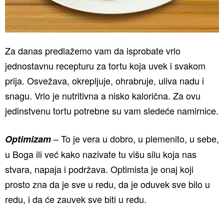
Za danas predlažemo vam da isprobate vrlo
jednostavnu recepturu za tortu koja uvek i svakom
prija. Osvežava, okrepljuje, ohrabruje, uliva nadu i
snagu. Vrlo je nutritivna a nisko kalorična. Za ovu
jedinstvenu tortu potrebne su vam sledeće namirnice.
– To je vera u dobro, u plemenito, u sebe,
Optimizam
u Boga ili već kako nazivate tu višu silu koja nas
stvara, napaja i podržava. Optimista je onaj koji
prosto zna da je sve u redu, da je oduvek sve bilo u
redu, i da će zauvek sve biti u redu.