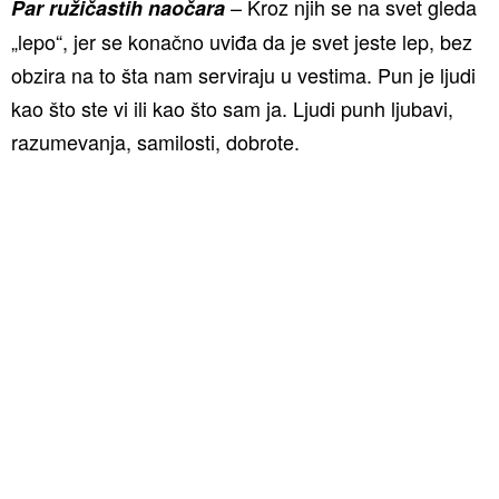
– Kroz njih se na svet gleda
Par ružičastih naočara
„lepo“, jer se konačno uviđa da je svet jeste lep, bez
obzira na to šta nam serviraju u vestima. Pun je ljudi
kao što ste vi ili kao što sam ja. Ljudi punh ljubavi,
razumevanja, samilosti, dobrote.