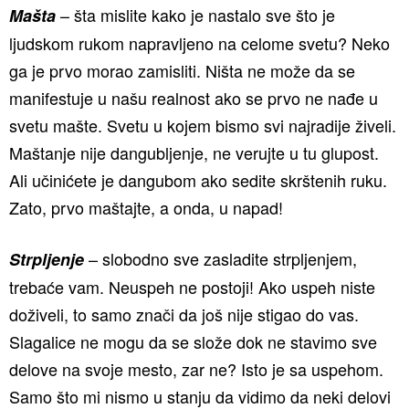
– šta mislite kako je nastalo sve što je
Mašta
ljudskom rukom napravljeno na celome svetu? Neko
ga je prvo morao zamisliti. Ništa ne može da se
manifestuje u našu realnost ako se prvo ne nađe u
svetu mašte. Svetu u kojem bismo svi najradije živeli.
Maštanje nije dangubljenje, ne verujte u tu glupost.
Ali učinićete je dangubom ako sedite skrštenih ruku.
Zato, prvo maštajte, a onda, u napad!
– slobodno sve zasladite strpljenjem,
Strpljenje
trebaće vam. Neuspeh ne postoji! Ako uspeh niste
doživeli, to samo znači da još nije stigao do vas.
Slagalice ne mogu da se slože dok ne stavimo sve
delove na svoje mesto, zar ne? Isto je sa uspehom.
Samo što mi nismo u stanju da vidimo da neki delovi