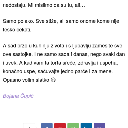
nedostaju. Mi mislimo da su tu, ali…
Samo polako. Sve stiže, ali samo onome kome nije
teško čekati.
A sad brzo u kuhinju života i s ljubavlju zamesite sve
ove sastojke. I ne samo sada i danas, nego svaki dan
i uvek. A kad vam ta torta sreće, zdravlja i uspeha,
konačno uspe, sačuvajte jedno parče i za mene.
Opasno volim slatko 😉
Bojana Čupić