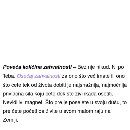
– Bez nje nikud. Ni po
Poveća količina zahvalnosti
‘leba.
za ono što već imate ili ono
Osećaj zahvalnosti
što ćete tek od života dobiti je najsnažnija, najmoćnija
privlačna sila koju ćete dok ste živi ikada osetiti.
Nevidljivi magnet. Što pre je posejete u svoju dušu, to
pre ćete početi da živite u svom malom raju na
Zemlji.