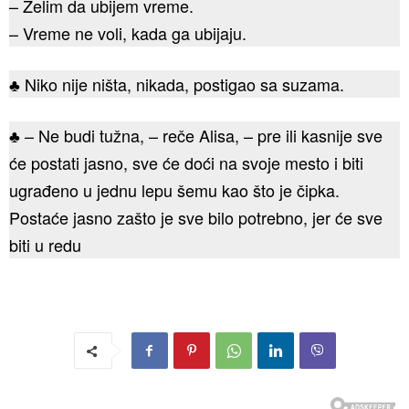
– Želim da ubijem vreme.
– Vreme ne voli, kada ga ubijaju.
♣ Niko nije ništa, nikada, postigao sa suzama.
♣ – Ne budi tužna, – reče Alisa, – pre ili kasnije sve
će postati jasno, sve će doći na svoje mesto i biti
ugrađeno u jednu lepu šemu kao što je čipka.
Postaće jasno zašto je sve bilo potrebno, jer će sve
biti u redu