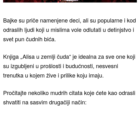
Bajke su priče namenjene deci, ali su popularne i kod
odraslih ljudi koji u mislima vole odlutati u detinjstvo i
svet pun čudnih bića.
Knjiga „Alisa u zemlji čuda“ je idealna za sve one koji
su izgubljeni u prošlosti i budućnosti, nesvesni
trenutka u kojem žive i prilike koju imaju.
Pročitajte nekoliko mudrih citata koje ćete kao odrasli
shvatiti na sasvim drugačiji način: