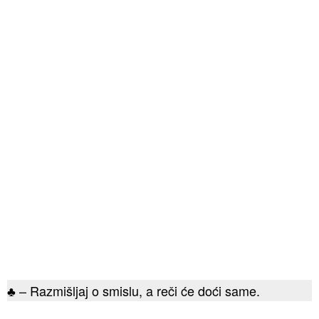
♣ – Razmišljaj o smislu, a reči će doći same.​