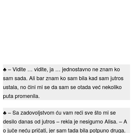
♣ ​– Vidite … vidite, ja … jednostavno ne znam ko
sam sada. Ali bar znam ko sam bila kad sam jutros
ustala, no čini mi se da sam se otada već nekoliko
puta promenila.
♣ – Sa zadovoljstvom ću vam reći sve što mi se
desilo danas od jutros – rekla je nesigurno Alisa. – A
o juče neću pričati, jer sam tada bila potpuno druga.