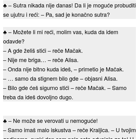
♣ – Sutra nikada nije danas! Da li je moguće probuditi
se ujutru i reći: – Pa, sad je konačno sutra?
♣ – Možete li mi reći, molim vas, kuda da idem
odavde?
– A gde želiš stići – reče Mačak.
– Nije me briga… – reče Alisa.
– Onda nije bitno kuda ideš, – primetio je Mačak.
– … samo da stignem bilo gde – objasni Alisa.
– Bilo gde ćeš sigurno stići – reče Mačak. – Samo
treba da ideš dovoljno dugo.
♣ – Ne može se verovati u nemoguće!
– Samo imaš malo iskustva – reče Kraljica. – U tvojim