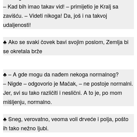
– Kad bih imao takav vid! – primijetio je Kralj sa
zavišću. – Videti nikoga! Da, još i na takvoj
udaljenosti!
♣ Ako se svaki čovek bavi svojim poslom, Zemlja bi
se okretala brže
♣ – A gde mogu da nađem nekoga normalnog?
– Nigde – odgovorio je Mačak, – ne postoje normalni.
Jer, svi su tako različiti i neslični. A to je, po mom
mišljenju, normalno.
♣ Sneg, verovatno, veoma voli drveće i polja, pošto
ih tako nežno ljubi.