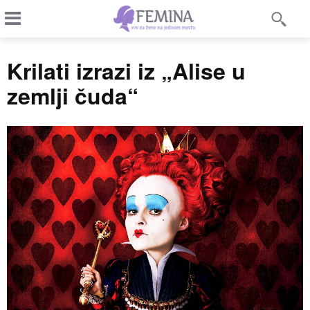
Krilati izrazi iz „Alise u
zemlji čuda“