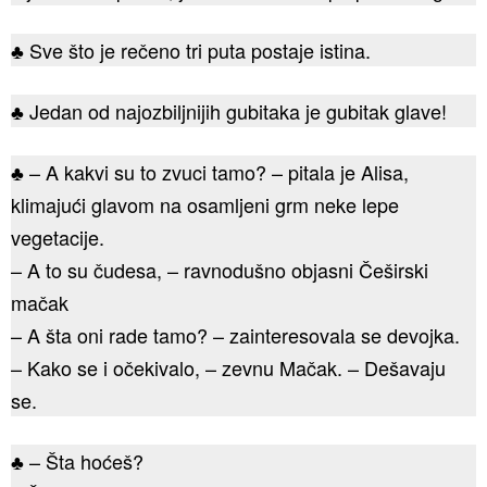
♣ Sve što je rečeno tri puta postaje istina.
♣ Jedan od najozbiljnijih gubitaka je gubitak glave!
♣ – A kakvi su to zvuci tamo? – pitala je Alisa,
klimajući glavom na osamljeni grm neke lepe
vegetacije.
– A to su čudesa, – ravnodušno objasni Češirski
mačak
– A šta oni rade tamo? – zainteresovala se devojka.
– Kako se i očekivalo, – zevnu Mačak. – Dešavaju
se.
♣ – Šta hoćeš?