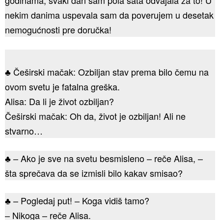
godinama, svaki dan sam pola sata odvajala za to! U
nekim danima uspevala sam da poverujem u desetak
nemogućnosti pre doručka!
♣ Češirski mačak: Ozbiljan stav prema bilo čemu na
ovom svetu je fatalna greška.
Alisa: Da li je život ozbiljan?
Češirski mačak: Oh da, život je ozbiljan! Ali ne
stvarno…
♣ – Ako je sve na svetu besmisleno – reče Alisa, –
šta sprečava da se izmisli bilo kakav smisao?
♣ – Pogledaj put! – Koga vidiš tamo?
– Nikoga – reče Alisa.