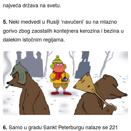
najveća država na svetu.
Neki medvedi u Rusiji ‘navučeni’ su na mlazno
5.
gorivo zbog zaostalih kontejnera kerozina i bezina u
dalekim istočnim regijama.
Samo u gradu Sankt Peterburgu nalaze se 221
6.