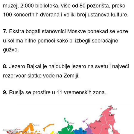
muzej, 2.000 biblioteka, više od 80 pozorišta, preko
100 koncertnih dvorana i veliki broj ustanova kulture.
Ekstra bogati stanovnici Moskve ponekad se voze
7.
u kolima hitne pomoći kako bi izbegli sobraćajne
gužve.
Jezero Bajkal je najdublje jezero na svetu i najveći
8.
rezervoar slatke vode na Zemlji.
Rusija se prostire u 11 vremenskih zona.
9.