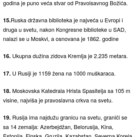
godina je puno veća stvar od Pravolsavnog Božića.
Ruska državna biblioteka je najveća u Evropi i
15.
druga u svetu, nakon Kongresne biblioteke u SAD,
nalazi se u Moskvi, a osnovana je 1862. godine
Ukupna dužina zidova Kremlja je 2.235 metara.
16.
U Rusiji je 1159 žena na 1000 muškaraca.
17.
Moskovska Katedrala Hrista Spasitelja sa 105 m
18.
visine, najviša je pravoslavna crkva na svetu.
Rusija ima najdužu granicu na svetu, graniči se
19.
sa 14 zemalja: Azerbejdžan, Belorusija, Kina,
Estonija, Finska, Gruzija, Kazahstan, Severna Koreja,