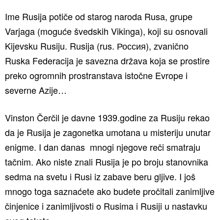
Ime Rusija potiče od starog naroda Rusa, grupe
Varjaga (moguće švedskih Vikinga), koji su osnovali
Kijevsku Rusiju. Rusija (rus. Россия), zvanično
Ruska Federacija je savezna država koja se prostire
preko ogromnih prostranstava istočne Evrope i
severne Azije…
Vinston Čerčil je davne 1939.godine za Rusiju rekao
da je Rusija je zagonetka umotana u misteriju unutar
enigme. I dan danas mnogi njegove reči smatraju
tačnim. Ako niste znali Rusija je po broju stanovnika
sedma na svetu i Rusi iz zabave beru gljive. I još
mnogo toga saznaćete ako budete pročitali zanimljive
činjenice i zanimljivosti o Rusima i Rusiji u nastavku