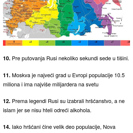
Pre putovanja Rusi nekoliko sekundi sede u tišini.
10.
Moskva je najveći grad u Evropi populacije 10.5
11.
miliona i ima najviše milijardera na svetu
Prema legendi Rusi su izabrali hršćanstvo, a ne
12.
islam jer se nisu hteli odreći alkohola.
Iako hršćani čine velik deo populacije, Nova
14.