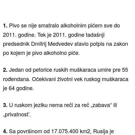
Pivo se nije smatralo alkoholnim pićem sve do
1.
2011. godine. Tek je 2011. godine tadašnji
predsednik Dmitrij Medvedev stavio potpis na zakon
po kojem je pivo alkoholno piće.
Jedan od petorice ruskih muškaraca umire pre 55
2.
rođendana. Očekivani životni vek ruskog muškaraca
je 64 godine.
U ruskom jeziku nema reči za reč „zabava“ ili
3.
„privatnost’.
Sa površinom od 17.075.400 km2, Rusija je
4.