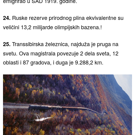
emigrirao u SAD 1919. godine.
Ruske rezerve prirodnog plina ekvivalentne su
24.
veličini 13,2 milijarde olimpijskih bazena.!
Transsibirska železnica, najduža je pruga na
25.
svetu. Ova magistrala povezuje 2 dela sveta, 12
oblasti i 87 gradova, i duga je 9.288,2 km.