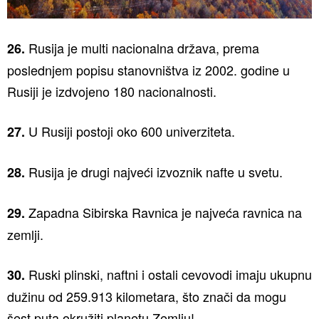
Rusija je multi nacionalna država, prema
26.
poslednjem popisu stanovništva iz 2002. godine u
Rusiji je izdvojeno 180 nacionalnosti.
U Rusiji postoji oko 600 univerziteta.
27.
Rusija je drugi najveći izvoznik nafte u svetu.
28.
Zapadna Sibirska Ravnica je najveća ravnica na
29.
zemlji.
Ruski plinski, naftni i ostali cevovodi imaju ukupnu
30.
dužinu od 259.913 kilometara, što znači da mogu
šest puta okružiti planetu Zemlju!