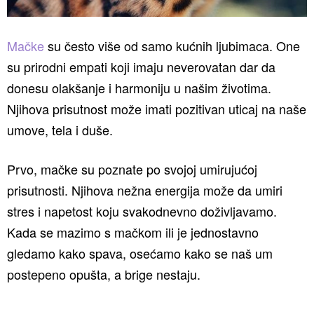
Mačke
su često više od samo kućnih ljubimaca. One
su prirodni empati koji imaju neverovatan dar da
donesu olakšanje i harmoniju u našim životima.
Njihova prisutnost može imati pozitivan uticaj na naše
umove, tela i duše.
Prvo, mačke su poznate po svojoj umirujućoj
prisutnosti. Njihova nežna energija može da umiri
stres i napetost koju svakodnevno doživljavamo.
Kada se mazimo s mačkom ili je jednostavno
gledamo kako spava, osećamo kako se naš um
postepeno opušta, a brige nestaju.