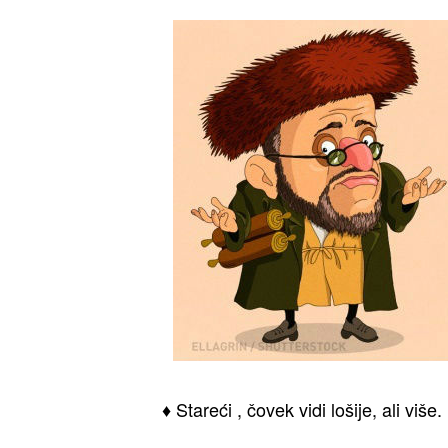
♦ Stareći , čovek vidi lošije, ali više.