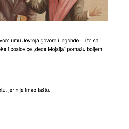
jivom umu Jevreja govore i legende – i to sa
eke i poslovice „dece Mojsija“ pomažu boljem
u, jer nije imao taštu.