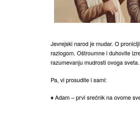
Jevrejski narod je mudar. O pronicl
razlogom. Oštroumne i duhovite izr
razumevanju mudrosti ovoga sveta.
Pa, vi prosudite i sami:
♦ Adam – prvi srećnik na ovome svet