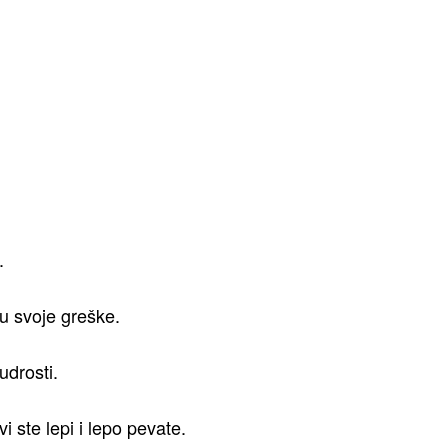
.
ju svoje greške.
udrosti.
 ste lepi i lepo pevate.