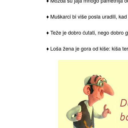
♦ Možda su jaja mnogo pametnija od
♦ Muškarci bi više posla uradili, kad
♦ Teže je dobro ćutati, nego dobro go
♦ Loša žena je gora od kiše: kiša te