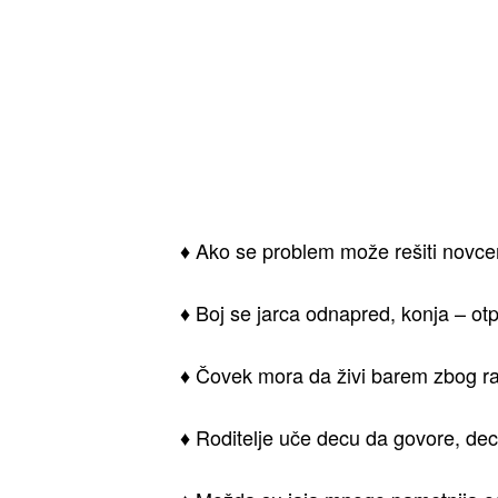
♦ Ako se problem može rešiti novcem
♦ Boj se jarca odnapred, konja – otp
♦ Čovek mora da živi barem zbog ra
♦ Roditelje uče decu da govore, deca