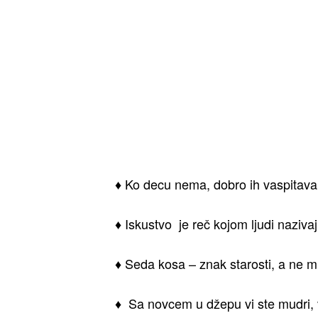
♦ Ko decu nema, dobro ih vaspitava
♦ Iskustvo je reč kojom ljudi naziva
♦ Seda kosa – znak starosti, a ne m
♦ Sa novcem u džepu vi ste mudri, vi