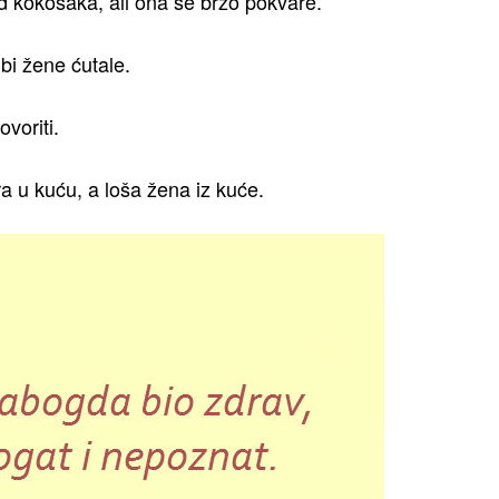
 kokošaka, ali ona se brzo pokvare.
 bi žene ćutale.
voriti.
ra u kuću, a loša žena iz kuće.