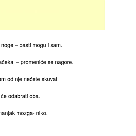
 noge – pasti mogu i sam.
sačekaj – promeniće se nagore.
em od nje nećete skuvati
 će odabrati oba.
manjak mozga- niko.