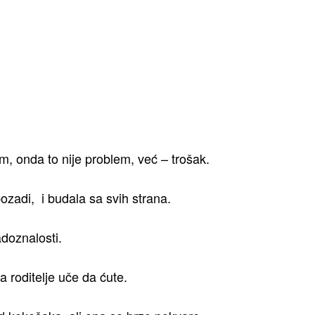
, onda to nije problem, već – trošak.
ozadi, i budala sa svih strana.
doznalosti.
 roditelje uče da ćute.