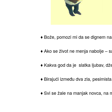
♦ Bože, pomozi mi da se dignem na
♦ Ako se život ne menja nabolje – 
♦ Kakva god da je slatka ljubav, dž
♦ Birajući između dva zla, pesimista
♦ Svi se žale na manjak novca, na 