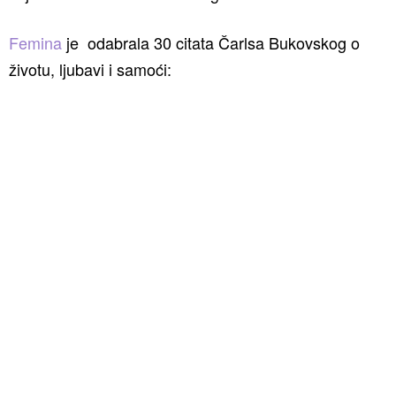
Femina
je odabrala 30 citata Čarlsa Bukovskog o
životu, ljubavi i samoći: