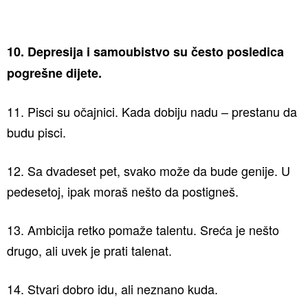
10. Depresija i samoubistvo su često posledica
pogrešne dijete.
11. Pisci su očajnici. Kada dobiju nadu – prestanu da
budu pisci.
12. Sa dvadeset pet, svako može da bude genije. U
pedesetoj, ipak moraš nešto da postigneš.
13. Ambicija retko pomaže talentu. Sreća je nešto
drugo, ali uvek je prati talenat.
14. Stvari dobro idu, ali neznano kuda.