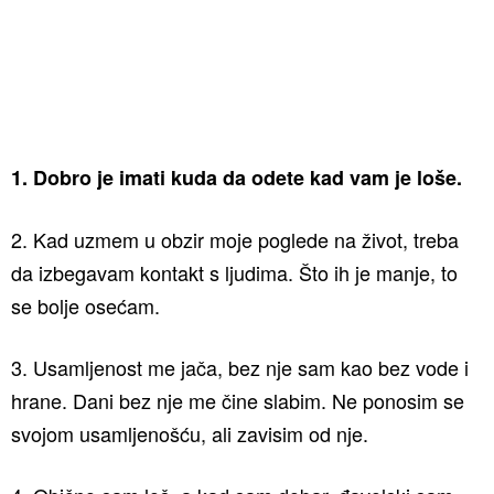
1. Dobro je imati kuda da odete kad vam je loše.
2. Kad uzmem u obzir moje poglede na život, treba
da izbegavam kontakt s ljudima. Što ih je manje, to
se bolje osećam.
3. Usamljenost me jača, bez nje sam kao bez vode i
hrane. Dani bez nje me čine slabim. Ne ponosim se
svojom usamljenošću, ali zavisim od nje.