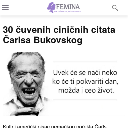
30 čuvenih ciničnih citata
Čarlsa Bukovskog
Kultni američki pisac nemačkog porekla Čarls