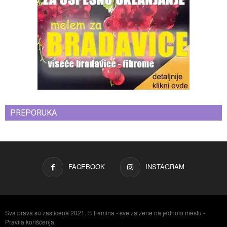
PREPORUKA
FACEBOOK
INSTAGRAM
Sva prava su zasticena 2021. © Femina - sve za žene na jednom mestu -
Pravila korišćenja