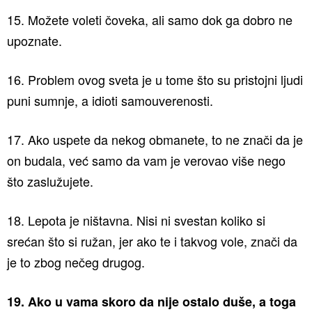
15. Možete voleti čoveka, ali samo dok ga dobro ne
upoznate.
16. Problem ovog sveta je u tome što su pristojni ljudi
puni sumnje, a idioti samouverenosti.
17. Ako uspete da nekog obmanete, to ne znači da je
on budala, već samo da vam je verovao više nego
što zaslužujete.
18. Lepota je ništavna. Nisi ni svestan koliko si
srećan što si ružan, jer ako te i takvog vole, znači da
je to zbog nečeg drugog.
19. Ako u vama skoro da nije ostalo duše, a toga