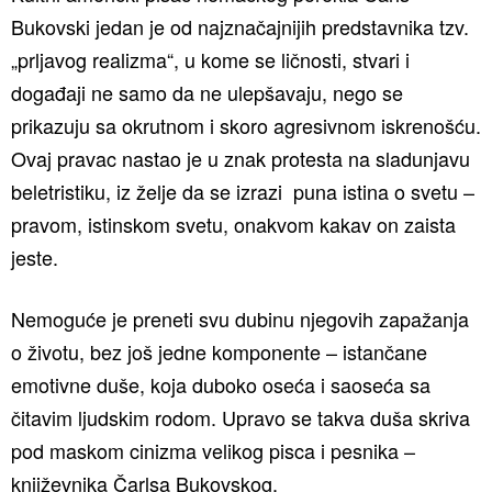
Bukovski jedan je od najznačajnijih predstavnika tzv.
„prljavog realizma“, u kome se ličnosti, stvari i
događaji ne samo da ne ulepšavaju, nego se
prikazuju sa okrutnom i skoro agresivnom iskrenošću.
Ovaj pravac nastao je u znak protesta na sladunjavu
beletristiku, iz želje da se izrazi puna istina o svetu –
pravom, istinskom svetu, onakvom kakav on zaista
jeste.
Nemoguće je preneti svu dubinu njegovih zapažanja
o životu, bez još jedne komponente – istančane
emotivne duše, koja duboko oseća i saoseća sa
čitavim ljudskim rodom. Upravo se takva duša skriva
pod maskom cinizma velikog pisca i pesnika –
književnika Čarlsa Bukovskog.