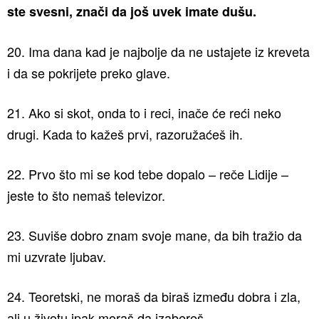
ste svesni, znači da još uvek imate dušu.
20. Ima dana kad je najbolje da ne ustajete iz kreveta
i da se pokrijete preko glave.
21. Ako si skot, onda to i reci, inače će reći neko
drugi. Kada to kažeš prvi, razoružaćeš ih.
22. Prvo što mi se kod tebe dopalo – reče Lidije –
jeste to što nemaš televizor.
23. Suviše dobro znam svoje mane, da bih tražio da
mi uzvrate ljubav.
24. Teoretski, ne moraš da biraš između dobra i zla,
ali u životu ipak moraš da izabereš.