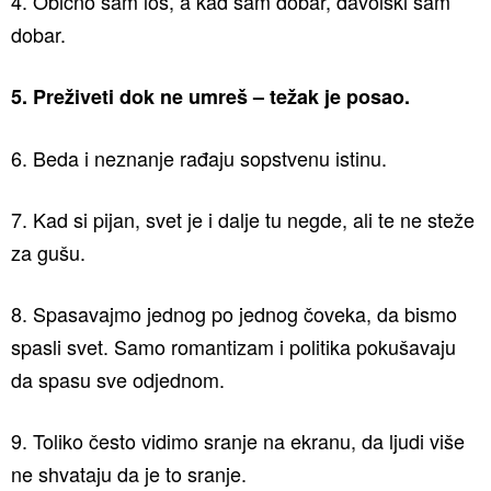
4. Obično sam loš, a kad sam dobar, đavolski sam
dobar.
5. Preživeti dok ne umreš – težak je posao.
6. Beda i neznanje rađaju sopstvenu istinu.
7. Kad si pijan, svet je i dalje tu negde, ali te ne steže
za gušu.
8. Spasavajmo jednog po jednog čoveka, da bismo
spasli svet. Samo romantizam i politika pokušavaju
da spasu sve odjednom.
9. Toliko često vidimo sranje na ekranu, da ljudi više
ne shvataju da je to sranje.