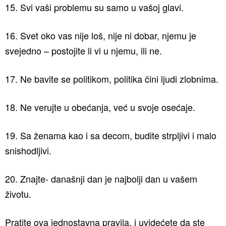
15. Svi vaši problemu su samo u vašoj glavi.
16. Svet oko vas nije loš, nije ni dobar, njemu je
svejedno – postojite li vi u njemu, ili ne.
17. Ne bavite se politikom, politika čini ljudi zlobnima.
18. Ne verujte u obećanja, već u svoje osećaje.
19. Sa ženama kao i sa decom, budite strpljivi i malo
snishodljivi.
20. Znajte- današnji dan je najbolji dan u vašem
životu.
Pratite ova jednostavna pravila, i uvidećete da ste