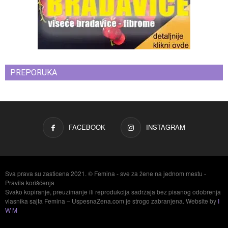
PREPORUKA
FACEBOOK
INSTAGRAM
Sva prava su zasticena 2021. © Femina - sve za žene na jednom mestu -
Pravila korišćenja
Svako kopiranje, preuzimanje ili reprodukcija sadržaja bez pisanog odobrenja
vlasnika sajta Femina – UspesnaZena.com je strogo zabranjena. Website by
I
W M