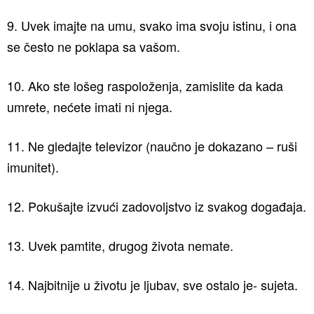
9. Uvek imajte na umu, svako ima svoju istinu, i ona
se često ne poklapa sa vašom.
10. Ako ste lošeg raspoloženja, zamislite da kada
umrete, nećete imati ni njega.
11. Ne gledajte televizor (naučno je dokazano – ruši
imunitet).
12. Pokušajte izvući zadovoljstvo iz svakog događaja.
13. Uvek pamtite, drugog života nemate.
14. Najbitnije u životu je ljubav, sve ostalo je- sujeta.