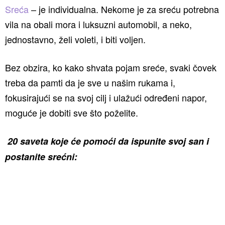
Sreća
– je individualna. Nekome je za sreću potrebna
vila na obali mora i luksuzni automobil, a neko,
jednostavno, želi voleti, i biti voljen.
Bez obzira, ko kako shvata pojam sreće, svaki čovek
treba da pamti da je sve u našim rukama i,
fokusirajući se na svoj cilj i ulažući određeni napor,
moguće je dobiti sve što poželite.
20 saveta koje će pomoći da ispunite svoj san i
postanite srećni: