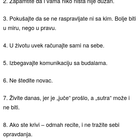
2. Zapamtite da i vama niko ništa nije dužan.
3. Pokušajte da se ne raspravljate ni sa kim. Bolje biti
u miru, nego u pravu.
4. U životu uvek računajte sami na sebe.
5. Izbegavajte komunikaciju sa budalama.
6. Ne štedite novac.
7. Živite danas, jer je „juče“ prošlo, a „sutra“ može i
ne biti.
8. Ako ste krivi – odmah recite, i ne tražite sebi
opravdanja.