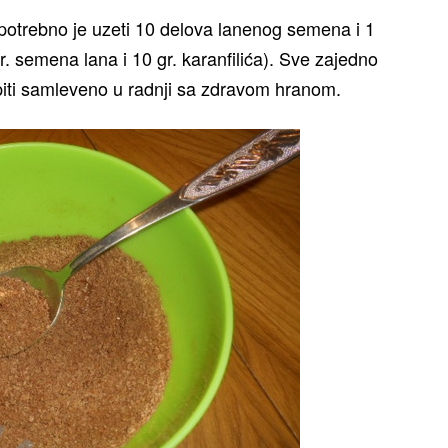
potrebno je uzeti 10 delova lanenog semena i 1
r. semena lana i 10 gr. karanfilića). Sve zajedno
 kupiti samleveno u radnji sa zdravom hranom.