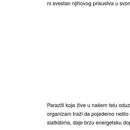
ni svestan njihovog prisustva u svom
Paraziti koje žive u našem telu oduz
organizam traži da pojedemo nešto s
slatkišima, daje brzu energetsku d