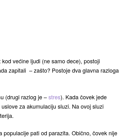
 kod većine ljudi (ne samo dece), postoji
kada zapitali – zašto? Postoje dva glavna razloga
u (drugi razlog je –
stres
). Kada čovek jede
 uslove za akumulaciju sluzi. Na ovoj sluzi
erija.
 populacije pati od parazita. Obično, čovek nije