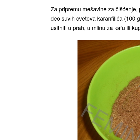
Za pripremu mešavine za čišćenje, 
deo suvih cvetova karanfilića (100 g
usitniti u prah, u mlinu za kafu ili