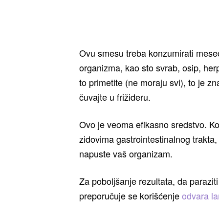
Ovu smesu treba konzumirati mesec
organizma, kao sto svrab, osip, herp
to primetite (ne moraju svi), to je 
čuvajte u frižideru.
Ovo je veoma efikasno sredstvo. K
zidovima gastrointestinalnog trakta, a
napuste vaš organizam.
Za poboljšanje rezultata, da parazit
preporučuje se korišćenje
odvara l