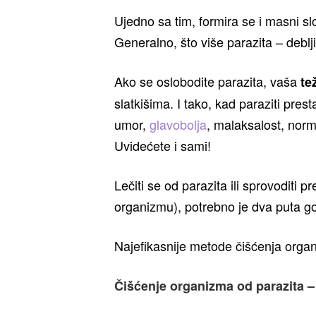
Ujedno sa tim, formira se i masni sl
Generalno, što više parazita – deblji 
Ako se oslobodite parazita, vaša
te
slatkišima. I tako, kad paraziti pre
umor,
glavobolja
, malaksalost, nor
Uvidećete i sami!
Lečiti se od parazita ili sprovoditi 
organizmu), potrebno je dva puta go
Najefikasnije metode čišćenja orga
Čišćenje organizma od parazita – l