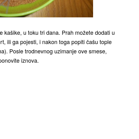
 kašike, u toku tri dana. Prah možete dodati u
, ili ga pojesti, i nakon toga popiti čašu tople
vima). Posle trodnevnog uzimanje ove smese,
ponovite iznova.