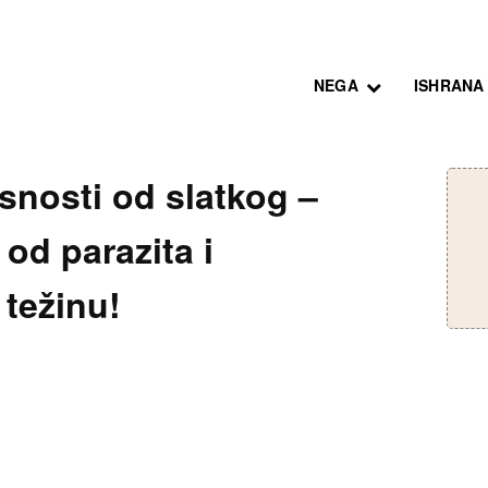
NEGA
ISHRANA
snosti od slatkog –
 od parazita i
 težinu!