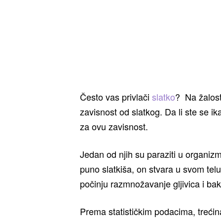
Često vas privlači
slatko
? Na žalost
zavisnost od slatkog. Da li ste se i
za ovu zavisnost.
Jedan od njih su paraziti u organizm
puno slatkiša, on stvara u svom telu
počinju razmnožavanje gljivica i bakt
Prema statističkim podacima, trećina