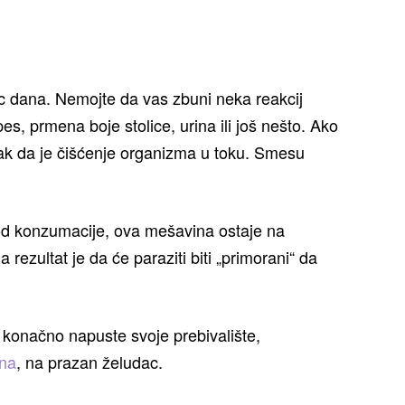
 dana. Nemojte da vas zbuni neka reakcij
es, prmena boje stolice, urina ili još nešto. Ako
znak da je čišćenje organizma u toku. Smesu
od konzumacije, ova mešavina ostaje na
 rezultat je da će paraziti biti „primorani“ da
i konačno napuste svoje prebivalište,
ana
, na prazan želudac.