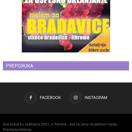
PREPORUKA
FACEBOOK
INSTAGRAM
Sva prava su zasticena 2021. © Femina - sve za žene na jednom mestu -
Pravila korišćenja