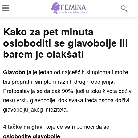
Kako za pet minuta
osloboditi se glavobolje ili
barem je olakšati
je jedan od najčešćih simptoma i može
Glavobolja
biti propratni simptom raznih drugih oboljenja.
Pretpostavlja se da cak 90% ljudi u toku života doživi
neku vrstu glavobolje, dok svaka treća osoba doživi
glavobolju jakog inteziteta.
i
koje ce vam pomoci da se
4 tačke na glav
oslobodite glavobolje