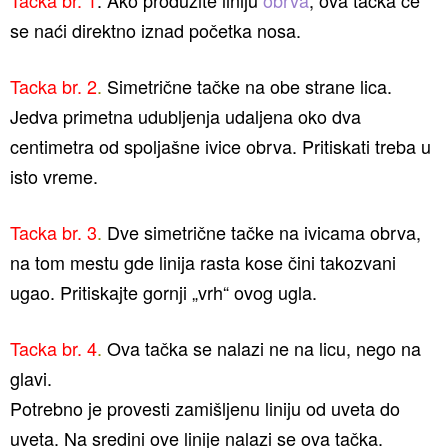
Tacka br. 1
. Ako produžite liniju
obrva
, ova tačka će
se naći direktno iznad početka nosa.
Tacka br. 2
.
Simetrične tačke na obe strane lica.
Jedva primetna udubljenja udaljena oko dva
centimetra od spoljašne ivice obrva. Pritiskati treba u
isto vreme.
Tacka br. 3
.
Dve simetrične tačke na ivicama obrva,
na tom mestu gde linija rasta kose čini takozvani
ugao. Pritiskajte gornji „vrh“ ovog ugla.
Tacka br. 4
.
Ova tačka se nalazi ne na licu, nego na
glavi.
Potrebno je provesti zamišljenu liniju od uveta do
uveta. Na sredini ove linije nalazi se ova tačka.