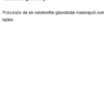
Pokušajte
da se oslobodite glavobolje masirajući ove
tačke: