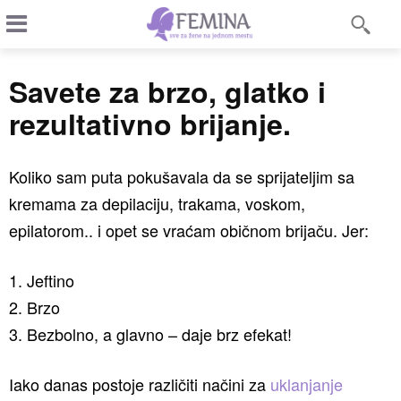
Savete za brzo, glatko i
rezultativno brijanje.
Koliko sam puta pokušavala da se sprijateljim sa
kremama za depilaciju, trakama, voskom,
epilatorom.. i opet se vraćam običnom brijaču. Jer:
1. Jeftino
2. Brzo
3. Bezbolno, a glavno – daje brz efekat!
Iako danas postoje različiti načini za
uklanjanje