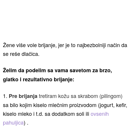
Žene više vole brijanje, jer je to najbezbolniji način da
se reše dlačica.
Želim da podelim sa vama savetom za brzo,
glatko i rezultativno brijanje:
1.
tretiram kožu sa skrabom (pilingom)
Pre brijanja
sa bilo kojim kiselo mlečnim proizvodom (jogurt, kefir,
kiselo mleko i t.d. sa dodatkom soli ili
ovsenih
pahuljica
) .