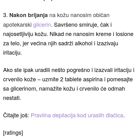
3.
na kožu nanosim običan
Nakon brijanja
apotekarski
glicerin
.
Savršeno smiruje, čak i
najosetljiviju kožu. Nikad ne nanosim kreme i losione
za telo, jer većina njih sadrži alkohol i izazivaju
iritaciju.
Ako ste ipak uradili nešto pogrešno i izazvali iritaciju i
crvenilo kože – uzmite 2 tablete aspirina i pomesajte
sa glicerinom, namažite kožu i crvenilo će odmah
nestati.
Čitajte još:
Pravilna depilacija kod uraslih dlačica
.
[ratings]