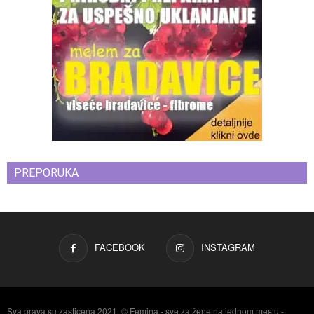
PREPORUKA
FACEBOOK
INSTAGRAM
Sva prava su zasticena 2021. © Femina - sve za žene na jednom mestu -