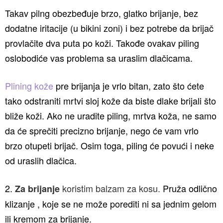
Takav pilng obezbeđuje brzo, glatko brijanje, bez
dodatne iritacije (u bikini zoni) i bez potrebe da brijač
provlačite dva puta po koži. Takođe ovakav piling
oslobodiće vas problema sa uraslim dlačicama.
Plining kože
pre brijanja je vrlo bitan, zato što ćete
tako odstraniti mrtvi sloj kože da biste dlake brijali što
bliže koži. Ako ne uradite piling, mrtva koža, ne samo
da će sprečiti precizno brijanje, nego će vam vrlo
brzo otupeti brijač. Osim toga, piling će povući i neke
od uraslih dlačica.
2.
koristim balzam za kosu.
Pruža odlično
Za brijanje
klizanje , koje se ne može porediti ni sa jednim gelom
ili kremom za brijanje.