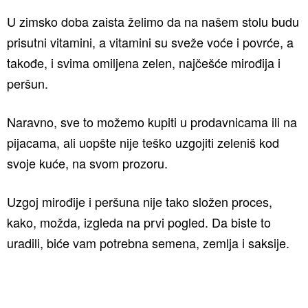
U zimsko doba zaista želimo da na našem stolu budu
prisutni vitamini, a vitamini su sveže voće i povrće, a
takođe, i svima omiljena zelen, najčešće mirođija i
peršun.
Naravno, sve to možemo kupiti u prodavnicama ili na
pijacama, ali uopšte nije teško uzgojiti zeleniš kod
svoje kuće, na svom prozoru.
Uzgoj mirođije i peršuna nije tako složen proces,
kako, možda, izgleda na prvi pogled. Da biste to
uradili, biće vam potrebna semena, zemlja i saksije.