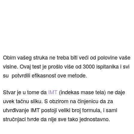
Obim vašeg struka ne treba biti veći od polovine vaše
visine. Ovaj test je prošlo više od 3000 ispitanika i svi
su potvrdili efikasnost ove metode.
Stvar je u tome da
IMT
(indekas mase tela) ne daje
uvek tačnu sliku. S obzirom na činjenicu da za
utvrđivanje IMT postoji veliki broj formula, i sami
stručnjaci tvrde da nije sve tako jednostavno.