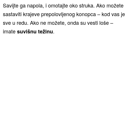
Savijte ga napola, i omotajte oko struka. Ako možete
sastaviti krajeve prepolovljenog konopca – kod vas je
sve u redu. Ako ne možete, onda su vesti loše –
imate
.
suvišnu težinu