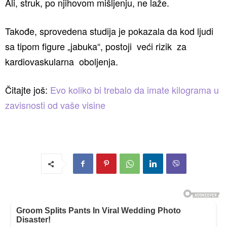
Ali, struk, po njihovom mišljenju, ne laže.
Takođe, sprovedena studija je pokazala da kod ljudi
sa tipom figure „jabuka“, postoji veći rizik za
kardiovaskularna oboljenja.
Čitajte još:
Evo koliko bi trebalo da imate kilograma u
zavisnosti od vaše visine