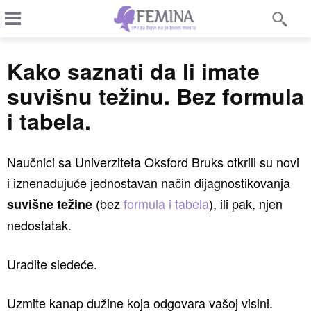
Kako saznati da li imate
suvišnu težinu. Bez formula
i tabela.
Naučnici sa Univerziteta Oksford Bruks otkrili su novi
i iznenađujuće jednostavan način dijagnostikovanja
(bez
formula i tabela
), ili pak, njen
suvišne težine
nedostatak.
Uradite sledeće.
Uzmite kanap dužine koja odgovara vašoj visini.