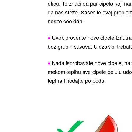
otiču. To znači da par cipela koji n
da nas steže. Sasecite ovaj problem 
nosite ceo dan.
♦
Uvek proverite nove cipele iznutr
bez grubih šavova. Uložak bi trebalo 
♦
Kada isprobavate nove cipele, napr
mekom tepihu sve cipele deluju udob
tepiha i hodajte po podu.