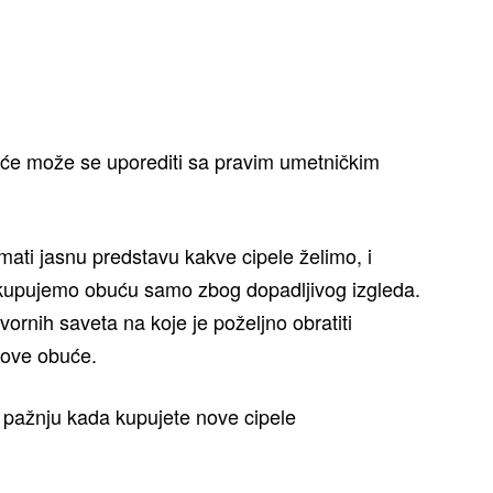
uće može se uporediti sa pravim umetničkim
ati jasnu predstavu kakve cipele želimo, i
e kupujemo obuću samo zbog dopadljivog izgleda.
vornih saveta na koje je poželjno obratiti
nove obuće.
 pažnju kada kupujete nove cipele