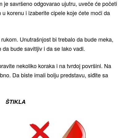
am je savršeno odgovarao ujutru, uveče će početi
u korenu i izaberite cipele koje ćete moći da
a rukom. Unutrašnjost bi trebalo da bude meka,
da bude savitljiv i da se lako vadi.
avite nekoliko koraka i na tvrdoj površini. Na
no. Da biste imali bolju predstavu, siđite sa
ŠTIKLA