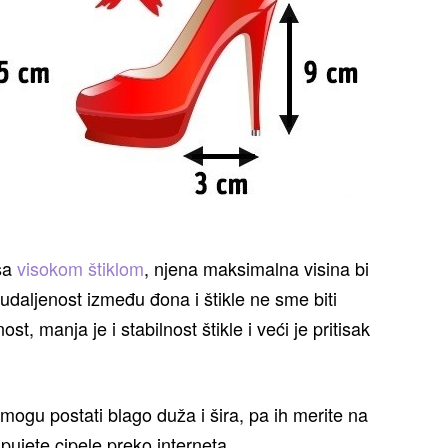
 sa
visokom štiklom
, njena maksimalna visina bi
 udaljenost između đona i štikle ne sme biti
t, manja je i stabilnost štikle i veći je pritisak
ogu postati blago duža i šira, pa ih merite na
pujete cipele preko interneta.