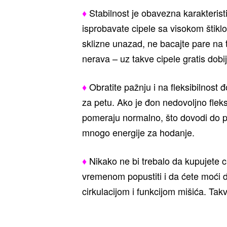
♦
Stabilnost je obavezna karakterist
isprobavate cipele sa visokom štiklom
sklizne unazad, ne bacajte pare na t
nerava – uz takve cipele gratis dobi
♦
Obratite pažnju i na fleksibilnost đ
za petu. Ako je đon nedovoljno flek
pomeraju normalno, što dovodi do p
mnogo energije za hodanje.
♦
Nikako ne bi trebalo da kupujete c
vremenom popustiti i da ćete moći 
cirkulacijom i funkcijom mišića. Tak