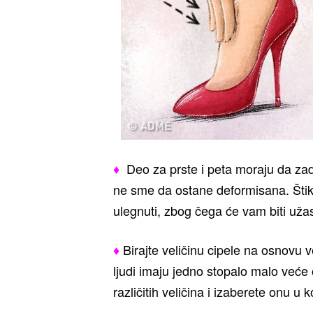
♦
Deo za prste i peta moraju da zadrž
ne sme da ostane deformisana. Štikl
ulegnuti, zbog čega će vam biti uža
♦
Birajte veličinu cipele na osnovu ve
ljudi imaju jedno stopalo malo veće
različitih veličina i izaberete onu 