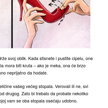
e svoj oblik. Kada stisnete i pustite cipelu, one
a mora biti kruta – ako je meka, ona će brzo
sno neprijatno da hodate.
ličine vašeg većeg stopala. Verovali ili ne, svi
 od drugog. Zato bi trebalo da probate nekoliko
u kojoj vam se oba stopala osećaju udobno.