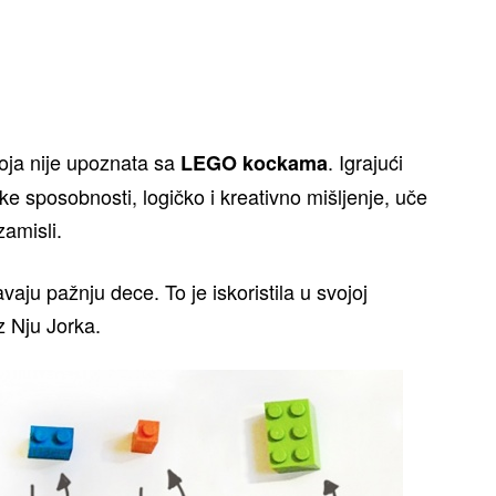
oja nije upoznata sa
. Igrajući
LEGO kockama
ke sposobnosti, logičko i kreativno mišljenje, uče
zamisli.
aju pažnju dece. To je iskoristila u svojoj
z Nju Jorka.