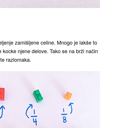
ljenje zamišljene celine. Mnogo je lakše to
le kocke njene delove. Tako se na brži način
ste razlomaka.