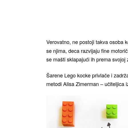
Verovatno, ne postoji takva osoba k
se njima, deca razvijaju fine motorič
se mašti sklapajući ih prema svojoj 
Šarene Lego kocke privlače i zadržav
metodi Alisa Zimerman – učiteljica i