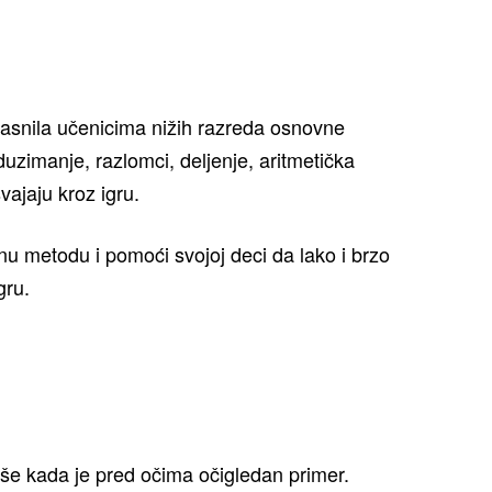
asnila učenicima nižih razreda osnovne
zimanje, razlomci, deljenje, aritmetička
ajaju kroz igru.
nu metodu i pomoći svojoj deci da lako i brzo
gru.
akše kada je pred očima očigledan primer.