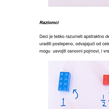
Razlomci
Deci je teško razumeti apstraktno de
uraditi postepeno, odvajajući od ce
mogu usvojiti osnovni pojmovi, i vr