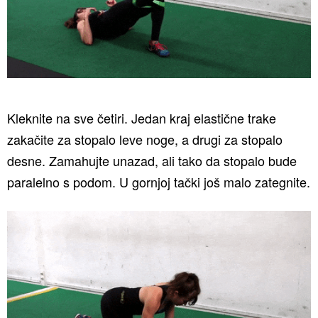
Kleknite na sve četiri. Jedan kraj elastične trake
zakačite za stopalo leve noge, a drugi za stopalo
desne. Zamahujte unazad, ali tako da stopalo bude
paralelno s podom. U gornjoj tački još malo zategnite.