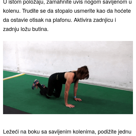
U istom položaju, zamahnite uvis nogom savijenom u
kolenu. Trudite se da stopalo usmerite kao da hoćete
da ostavie otisak na plafonu. Aktivira zadnjicu i
zadnju ložu butina.
Ležeći na boku sa savijenim kolenima, podižite jednu