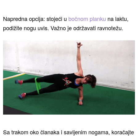
Napredna opcija: stojeći u
bočnom planku
na laktu,
podižite nogu uvis. Važno je održavati ravnotežu.
Sa trakom oko članaka i savijenim nogama, koračajte