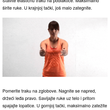
Stavite elastičnu traku na podlaktice. Maksimalno
širite ruke. U krajnjoj tački, još malo zategnite.
Pomerite traku na zglobove. Nagnite se napred,
držeći leđa pravo. Savijajte ruke uz telo i pritom
spajajte lopatice. U gornjoj tački, maksimalno zatežite