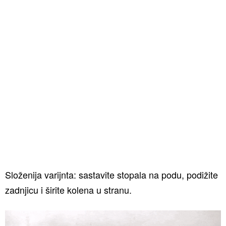
Složenija varijnta: sastavite stopala na podu, podižite
zadnjicu i širite kolena u stranu.