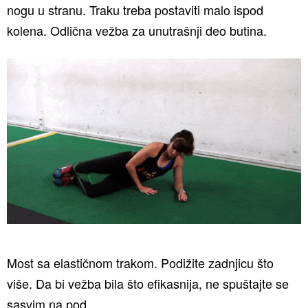
nogu u stranu. Traku treba postaviti malo ispod
kolena. Odlična vežba za unutrašnji deo butina.
Most sa elastičnom trakom. Podižite zadnjicu što
više. Da bi vežba bila što efikasnija, ne spuštajte se
sasvim na pod.