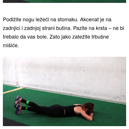
Podižite nogu ležeći na stomaku. Akcenat je na
zadnjici i zadnjoj strani butina. Pazite na krsta – ne bi
trebalo da vas bole. Zato jako zatežite trbušne
mišiće.