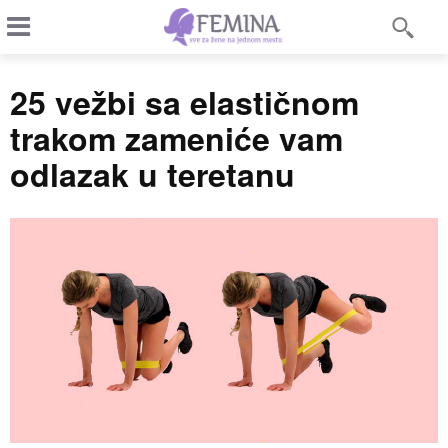
25 vežbi sa elastičnom
trakom zameniće vam
odlazak u teretanu