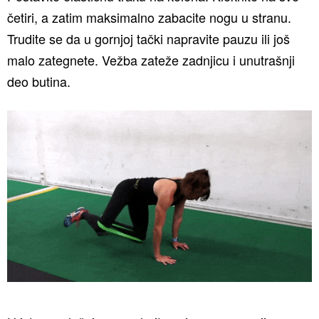
četiri, a zatim maksimalno zabacite nogu u stranu.
Trudite se da u gornjoj tački napravite pauzu ili još
malo zategnete. Vežba zateže zadnjicu i unutrašnji
deo butina.