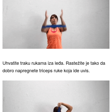
Uhvatite traku rukama iza leđa. Rastežite je tako da
dobro napregnete triceps ruke koja ide uvis.