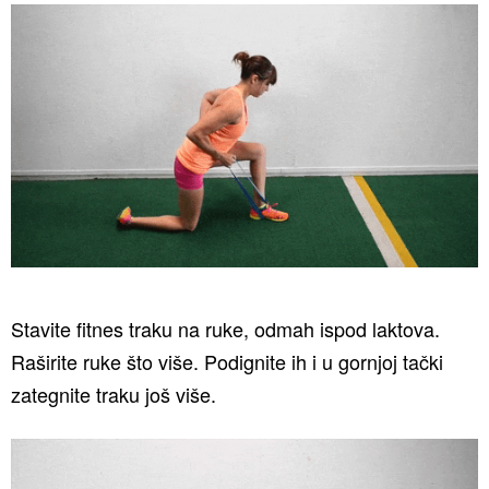
Stavite fitnes traku na ruke, odmah ispod laktova.
Raširite ruke što više. Podignite ih i u gornjoj tački
zategnite traku još više.