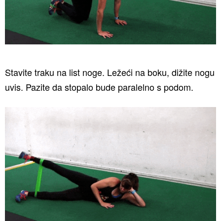
Stavite traku na list noge. Ležeći na boku, dižite nogu
uvis. Pazite da stopalo bude paralelno s podom.