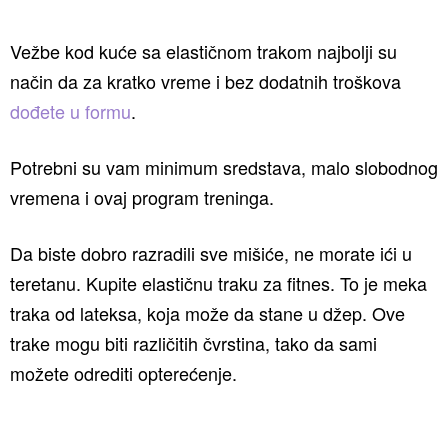
Vežbe kod kuće sa elastičnom trakom najbolji su
način da za kratko vreme i bez dodatnih troškova
dođete u formu
.
Potrebni su vam minimum sredstava, malo slobodnog
vremena i ovaj program treninga.
Da biste dobro razradili sve mišiće, ne morate ići u
teretanu. Kupite elastičnu traku za fitnes. To je meka
traka od lateksa, koja može da stane u džep. Ove
trake mogu biti različitih čvrstina, tako da sami
možete odrediti opterećenje.