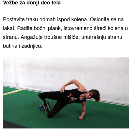
Vežbe za donji deo tela
Postavite traku odmah ispod kolena. Oslonite se na
lakat. Radite bočni plank, istovremeno šireći kolena u
stranu. Angažuje trbušne mišiće, unutrašnju stranu
butina i zadnjicu.