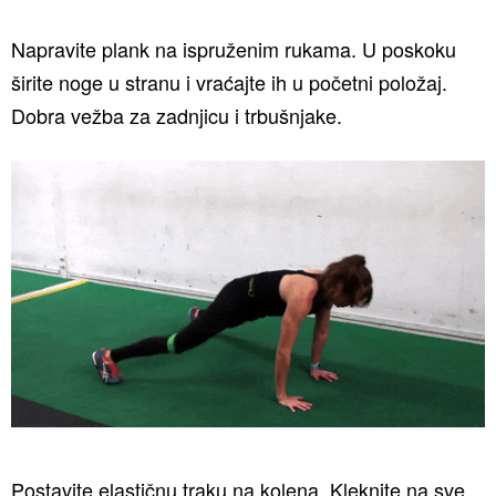
Napravite plank na ispruženim rukama. U poskoku
širite noge u stranu i vraćajte ih u početni položaj.
Dobra vežba za zadnjicu i trbušnjake.
Postavite elastičnu traku na kolena. Kleknite na sve