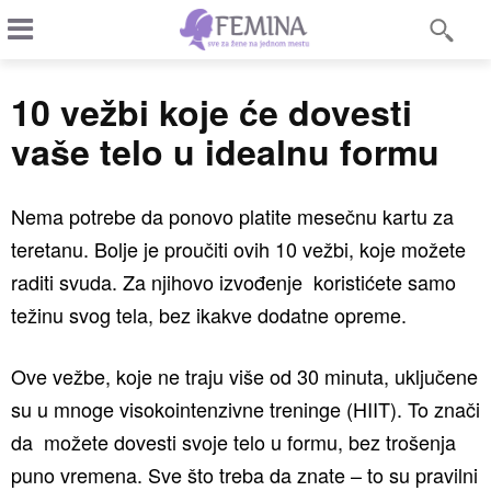
10 vežbi koje će dovesti
vaše telo u idealnu formu
Nema potrebe da ponovo platite mesečnu kartu za
teretanu. Bolje je proučiti ovih 10 vežbi, koje možete
raditi svuda. Za njihovo izvođenje koristićete samo
težinu svog tela, bez ikakve dodatne opreme.
Ove vežbe, koje ne traju više od 30 minuta, uključene
su u mnoge visokointenzivne treninge (HIIT). To znači
da možete dovesti svoje telo u formu, bez trošenja
puno vremena. Sve što treba da znate – to su pravilni