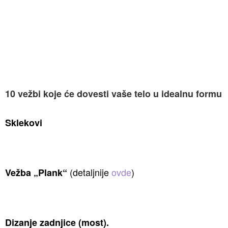
10 vežbi koje će dovesti vaše telo u idealnu formu
Sklekovi
(detaljnije
ovde
)
Vežba „Plank“
Dizanje zadnjice (most).