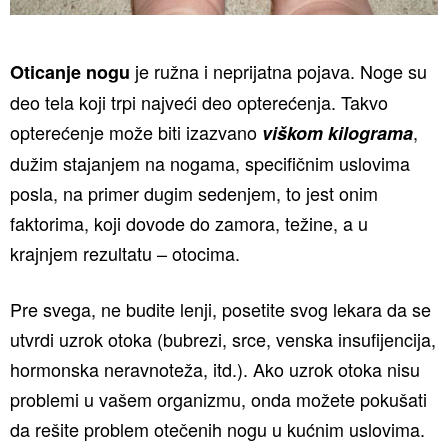
je ružna i neprijatna pojava. Noge su
Oticanje nogu
deo tela koji trpi najveći deo opterećenja. Takvo
opterećenje može biti izazvano
,
viškom kilograma
dužim stajanjem na nogama, specifičnim uslovima
posla, na primer dugim sedenjem, to jest onim
faktorima, koji dovode do zamora, težine, a u
krajnjem rezultatu – otocima.
Pre svega, ne budite lenji, posetite svog lekara da se
utvrdi uzrok otoka (bubrezi, srce, venska insufijencija,
hormonska neravnoteža, itd.). Ako uzrok otoka nisu
problemi u vašem organizmu, onda možete pokušati
da rešite problem otečenih nogu u kućnim uslovima.