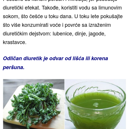
diuretički efekat. Takođe, koristiti vodu sa limunovim
sokom, što češće u toku dana. U toku lete pokušajte
što više konzumirati voće i povrće sa izraženim
diuretičkim dejstvom: lubenice, dinje, jagode,
krastavce.
Odličan diuretik je odvar od lišća ili korena
peršuna.