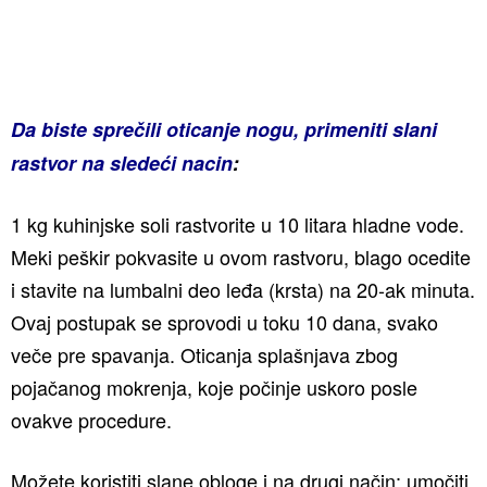
Da biste sprečili oticanje nogu, primeniti slani
rastvor na sledeći nacin
:
1 kg kuhinjske soli rastvorite u 10 litara hladne vode.
Meki peškir pokvasite u ovom rastvoru, blago ocedite
i stavite na lumbalni deo leđa (krsta) na 20-ak minuta.
Ovaj postupak se sprovodi u toku 10 dana, svako
veče pre spavanja. Oticanja splašnjava zbog
pojačanog mokrenja, koje počinje uskoro posle
ovakve procedure.
Možete koristiti slane obloge i na drugi način: umočiti