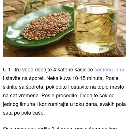
U 1 litru vode dodajte 4 kafene kašičice
semena lana
i stavite na šporet. Neka kuva 10-15 minuta. Posle
skinite sa šporeta, poklopite i ostavite na toplo mesto
na sat vremena. Posle procedite. Dodajte sok od
jednog limuna i konzumirajte u toku dana, svakih pola
sata po pola čaše.
Ovaj postupak radite 3-4 dana, posle čega obično