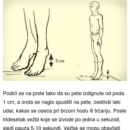
Podići se na prste tako da su pete izdignute od poda
1 cm, a onda se naglo spustiti na pete, osetivši laki
udar, kakav se oseća pri brzom hodu ili trčanju. Posle
tridesetak vežbi koje se izvode po jedna u sekundi,
sledi pauza 5-10 sekundi. Vežbe se mogu obavljati