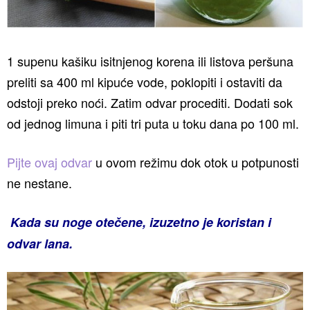
1 supenu kašiku isitnjenog korena ili listova peršuna
preliti sa 400 ml kipuće vode, poklopiti i ostaviti da
odstoji preko noći. Zatim odvar procediti. Dodati sok
od jednog limuna i piti tri puta u toku dana po 100 ml.
Pijte ovaj odvar
u ovom režimu dok otok u potpunosti
ne nestane.
Kada su noge otečene, izuzetno je koristan i
odvar lana.