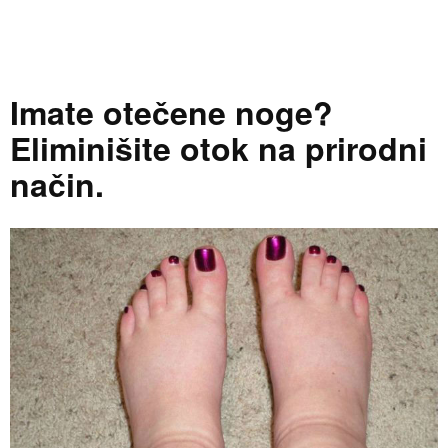
Imate otečene noge?
Eliminišite otok na prirodni
način.