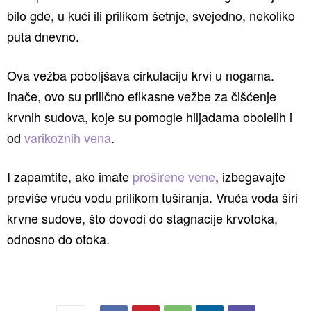
bilo gde, u kući ili prilikom šetnje, svejedno, nekoliko
puta dnevno.
Ova vežba poboljšava cirkulaciju krvi u nogama.
Inače, ovo su prilično efikasne vežbe za čišćenje
krvnih sudova, koje su pomogle hiljadama obolelih i
od
varikoznih vena
.
I zapamtite, ako imate
proširene vene
, izbegavajte
previše vruću vodu prilikom tuširanja. Vruća voda širi
krvne sudove, što dovodi do stagnacije krvotoka,
odnosno do otoka.