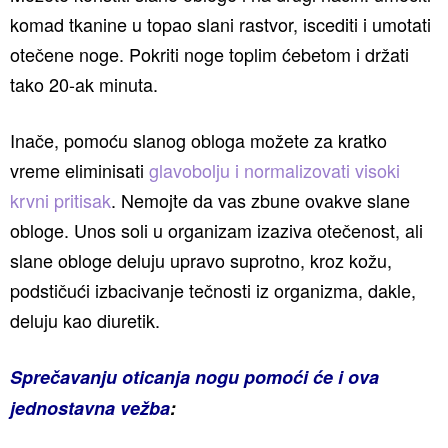
komad tkanine u topao slani rastvor, iscediti i umotati
otečene noge. Pokriti noge toplim ćebetom i držati
tako 20-ak minuta.
Inače, pomoću slanog obloga možete za kratko
vreme eliminisati
glavobolju i normalizovati visoki
krvni pritisak
. Nemojte da vas zbune ovakve slane
obloge. Unos soli u organizam izaziva otečenost, ali
slane obloge deluju upravo suprotno, kroz kožu,
podstičući izbacivanje tečnosti iz organizma, dakle,
deluju kao diuretik.
Sprečavanju oticanja nogu pomoći će i ova
jednostavna vežba
: