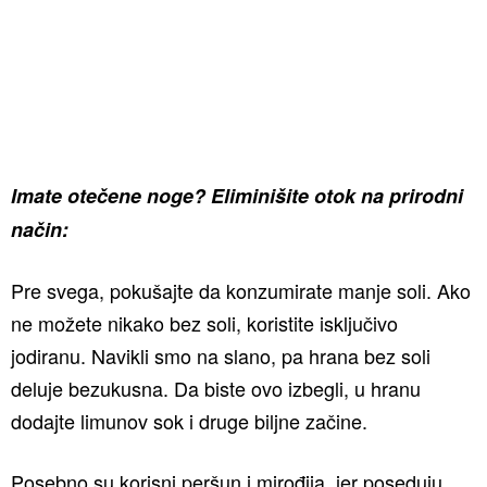
Imate otečene noge?
Eliminišite otok na prirodni
način:
Pre svega, pokušajte da konzumirate manje soli. Ako
ne možete nikako bez soli, koristite isključivo
jodiranu. Navikli smo na slano, pa hrana bez soli
deluje bezukusna. Da biste ovo izbegli, u hranu
dodajte limunov sok i druge biljne začine.
Posebno su korisni peršun i mirođija, jer poseduju