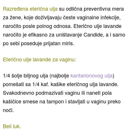
Razređena eterična ulja
su odlična preventivna mera
za žene, koje doživljavaju česte vaginalne infekcije,
naročito posle polnog odnosa. Eterično ulje lavande
naročito je efikasno za uništavanje Candide, a i samo
po sebi poseduje prijatan miris.
Eterično ulje lavande za vaginu:
1/4 šolje biljnog ulja (najbolje
kantarionovog ulja
)
pomešati sa 1/4 kaf. kašike eteričnog ulja lavande.
Svakodnevno podmazivati vaginu ili naneti pola
kašičice smese na tampon i stavljati u vaginu preko
noći.
Beli luk.