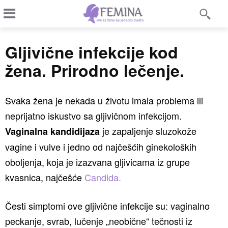
Gljivične infekcije kod
žena. Prirodno lečenje.
Svaka žena je nekada u životu imala problema ili
neprijatno iskustvo sa gljivičnom infekcijom.
je zapaljenje sluzokože
Vaginalna kandidijaza
vagine i vulve i jedno od najčešćih ginekoloških
oboljenja, koja je izazvana gljivicama iz grupe
kvasnica, najčešće
Candida.
Česti simptomi ove gljivične infekcije su: vaginalno
peckanje, svrab, lučenje „neobične“ tečnosti iz