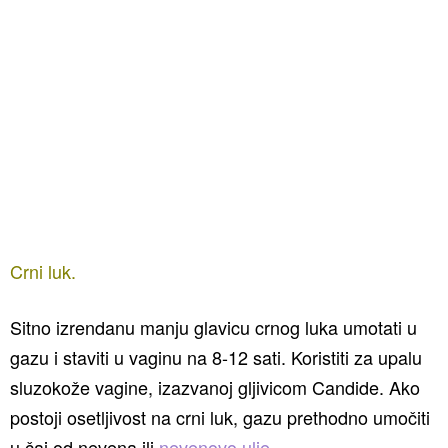
Crni luk.
Sitno izrendanu manju glavicu crnog luka umotati u
gazu i staviti u vaginu na 8-12 sati. Koristiti za upalu
sluzokože vagine, izazvanoj gljivicom Candide. Ako
postoji osetljivost na crni luk, gazu prethodno umočiti
u čaj od nevena ili
nevenovo ulje
.