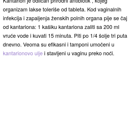
Kantarion je odličan prirodni antibiotik , kojeg
organizam lakse toleriše od tableta. Kod vaginalnih
infekcija i zapaljenja ženskih polnih organa pije se čaj
od kantariona: 1 kašiku kantariona zaliti sa 200 ml
vruće vode i kuvati 15 minuta. Piti po 1/4 šolje tri puta
dnevno. Veoma su efikasni i tamponi umočeni u
kantarionovo ulje
i stavljeni u vaginu preko noći.