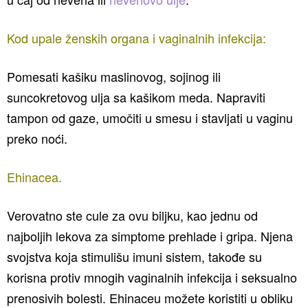
Kod upale ženskih organa i vaginalnih infekcija:
Pomesati kašiku maslinovog, sojinog ili
suncokretovog ulja sa kašikom meda. Napraviti
tampon od gaze, umočiti u smesu i stavljati u vaginu
preko noći.
Ehinacea.
Verovatno ste cule za ovu biljku, kao jednu od
najboljih lekova za simptome prehlade i gripa. Njena
svojstva koja stimulišu imuni sistem, takođe su
korisna protiv mnogih vaginalnih infekcija i seksualno
prenosivih bolesti. Ehinaceu možete koristiti u obliku