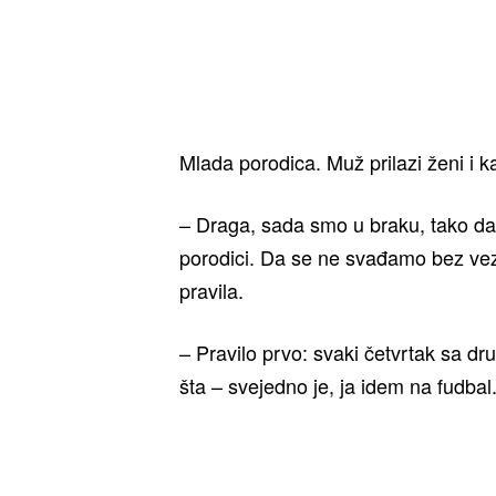
Mlada porodica. Muž prilazi ženi i k
– Draga, sada smo u braku, tako da
porodici. Da se ne svađamo bez veze
pravila.
– Pravilo prvo: svaki četvrtak sa d
šta – svejedno je, ja idem na fudba