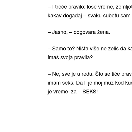
– I treće pravilo: loše vreme, zemlj
kakav događaj – svaku subotu sam
– Jasno, – odgovara žena.
– Samo to? Ništa više ne želiš da k
imaš svoja pravila?
– Ne, sve je u redu. Što se tiče pr
imam seks. Da li je moj muž kod kuć
je vreme za – SEKS!