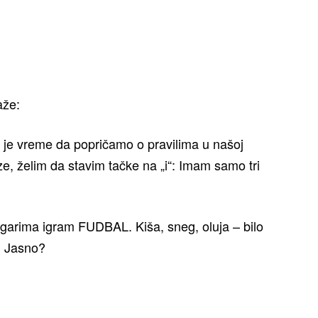
aže:
 je vreme da popričamo o pravilima u našoj
, želim da stavim tačke na „i“: Imam samo tri
rugarima igram FUDBAL. Kiša, sneg, oluja – bilo
l. Jasno?