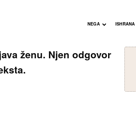
NEGA
ISHRANA
ljava ženu. Njen odgovor
eksta.