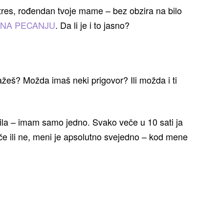
otres, rođendan tvoje mame – bez obzira na bilo
NA PECANJU
. Da li je i to jasno?
ažeš? Možda imaš neki prigovor? Ili možda i ti
avila – imam samo jedno. Svako veče u 10 sati ja
e ili ne, meni je apsolutno svejedno – kod mene