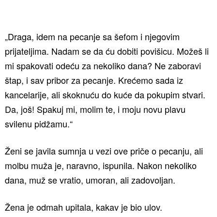
„Draga, idem na pecanje sa šefom i njegovim
prijateljima. Nadam se da ću dobiti povišicu. Možeš li
mi spakovati odeću za nekoliko dana? Ne zaboravi
štap, i sav pribor za pecanje. Krećemo sada iz
kancelarije, ali skoknuću do kuće da pokupim stvari.
Da, još! Spakuj mi, molim te, i moju novu plavu
svilenu pidžamu.“
Ženi se javila sumnja u vezi ove priče o pecanju, ali
molbu muža je, naravno, ispunila. Nakon nekoliko
dana, muž se vratio, umoran, ali zadovoljan.
Žena je odmah upitala, kakav je bio ulov.