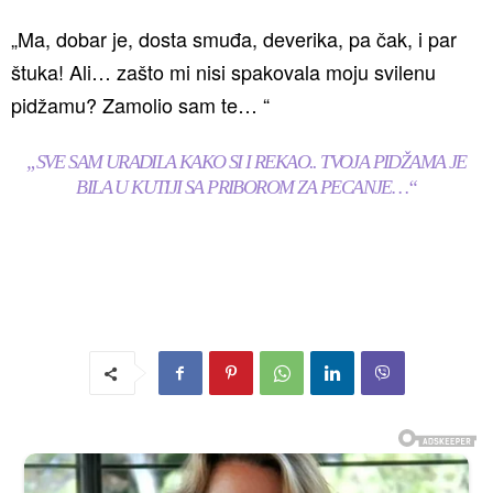
„Ma, dobar je, dosta smuđa, deverika, pa čak, i par
štuka! Ali… zašto mi nisi spakovala moju svilenu
pidžamu? Zamolio sam te… “
„SVE SAM URADILA KAKO SI I REKAO.. TVOJA PIDŽAMA JE
BILA U KUTIJI SA PRIBOROM ZA PECANJE…“