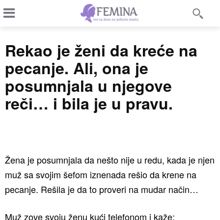
Rekao je ženi da kreće na
pecanje. Ali, ona je
posumnjala u njegove
reči… i bila je u pravu.
Žena je posumnjala da nešto nije u redu, kada je njen
muž sa svojim šefom iznenada rešio da krene na
pecanje. Rešila je da to proveri na mudar način…
Muž zove svoju ženu kući telefonom i kaže: