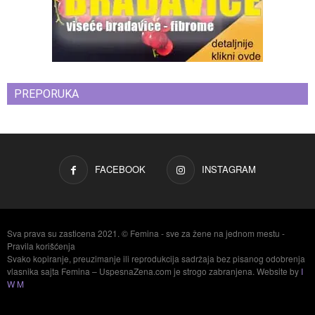
PREPORUKA
FACEBOOK
INSTAGRAM
Sva prava su zasticena 2021. © Femina - sve za žene na jednom mestu -
Pravila korišćenja
Svako kopiranje, preuzimanje ili reprodukcija sadržaja bez pisanog odobrenja
vlasnika sajta Femina – UspesnaZena.com je strogo zabranjena. Website by
I
W M