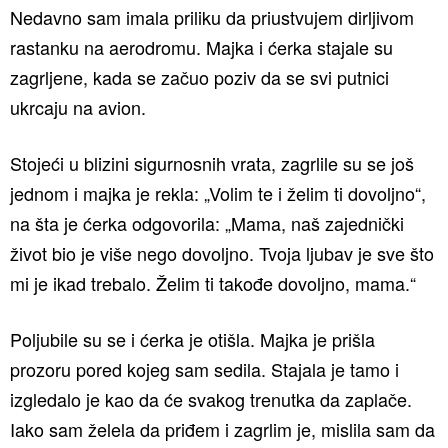
Nedavno sam imala priliku da priustvujem dirljivom
rastanku na aerodromu. Majka i ćerka stajale su
zagrljene, kada se začuo poziv da se svi putnici
ukrcaju na avion.
Stojeći u blizini sigurnosnih vrata, zagrlile su se još
jednom i majka je rekla: „Volim te i želim ti dovoljno“,
na šta je ćerka odgovorila: „Mama, naš zajednički
život bio je više nego dovoljno. Tvoja ljubav je sve što
mi je ikad trebalo. Želim ti takođe dovoljno, mama.“
Poljubile su se i ćerka je otišla. Majka je prišla
prozoru pored kojeg sam sedila. Stajala je tamo i
izgledalo je kao da će svakog trenutka da zaplače.
Iako sam želela da priđem i zagrlim je, mislila sam da