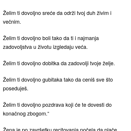
Želim ti dovoljno sreće da održi tvoj duh živim i
večnim.
Želim ti dovoljno boli tako da ti i najmanja
zadovoljstva u životu izgledaju veća.
Želim ti dovoljno dobitka da zadovolji tvoje želje.
Želim ti dovoljno gubitaka tako da ceniš sve što
poseduješ.
Želim ti dovoljno pozdrava koji će te dovesti do
konačnog zbogom.“
Žena je po završetku recitovanja počela da plače,