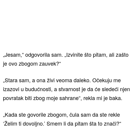
„Jesam,“ odgovorila sam. „Izvinite što pitam, ali zašto
je ovo zbogom zauvek?“
„Stara sam, a ona živi veoma daleko. Očekuju me
izazovi u budućnosti, a stvarnost je da će sledeći njen
povratak biti zbog moje sahrane“, rekla mi je baka.
„Kada ste govorile zbogom, čula sam da ste rekle
‘Želim ti dovoljno.’ Smem li da pitam šta to znači?“