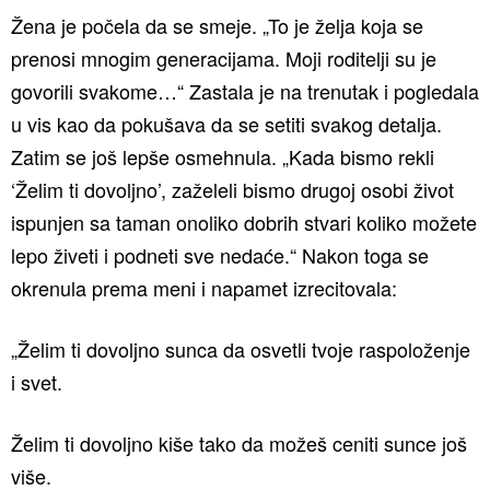
Žena je počela da se smeje. „To je želja koja se
prenosi mnogim generacijama. Moji roditelji su je
govorili svakome…“ Zastala je na trenutak i pogledala
u vis kao da pokušava da se setiti svakog detalja.
Zatim se još lepše osmehnula. „Kada bismo rekli
‘Želim ti dovoljno’, zaželeli bismo drugoj osobi život
ispunjen sa taman onoliko dobrih stvari koliko možete
lepo živeti i podneti sve nedaće.“ Nakon toga se
okrenula prema meni i napamet izrecitovala:
„Želim ti dovoljno sunca da osvetli tvoje raspoloženje
i svet.
Želim ti dovoljno kiše tako da možeš ceniti sunce još
više.