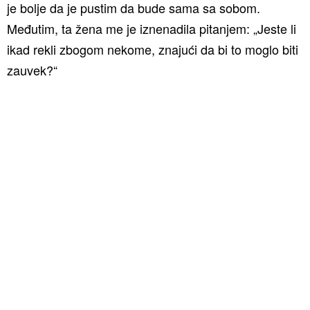
je bolje da je pustim da bude sama sa sobom.
Međutim, ta žena me je iznenadila pitanjem: „Jeste li
ikad rekli zbogom nekome, znajući da bi to moglo biti
zauvek?“