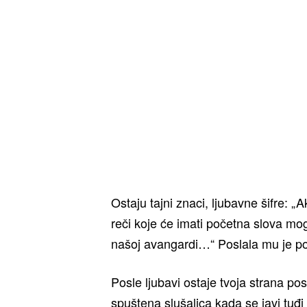
Ostaju tajni znaci, ljubavne šifre: „
reči koje će imati početna slova mo
našoj avangardi…“ Poslala mu je po
Posle ljubavi ostaje tvoja strana pos
spuštena slušalica kada se javi tuđi 