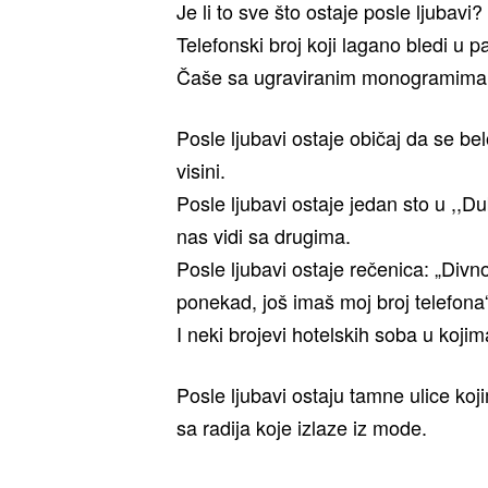
Je li to sve što ostaje posle ljubavi?
Telefonski broj koji lagano bledi u 
Čaše sa ugraviranim monogramima,
Posle ljubavi ostaje običaj da se bel
visini.
Posle ljubavi ostaje jedan sto u ,,D
nas vidi sa drugima.
Posle ljubavi ostaje rečenica: „Divno
ponekad, još imaš moj broj telefona
I neki brojevi hotelskih soba u koji
Posle ljubavi ostaju tamne ulice koj
sa radija koje izlaze iz mode.