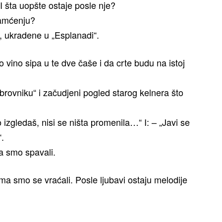
 I šta uopšte ostaje posle nje?
pamćenju?
 ukradene u „Esplanadi“.
o vino sipa u te dve čaše i da crte budu na istoj
ubrovniku“ i začudjeni pogled starog kelnera što
 izgledaš, nisi se ništa promenila…“ I: – „Javi se
“.
ma smo spavali.
ima smo se vraćali. Posle ljubavi ostaju melodije