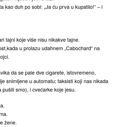
ta kao duh po sobi: „Ja ću prva u kupatilo!“ – i
ri tajni koje više nisu nikakve tajne.
nost,kada u prolazu udahnem „Cabochard“ na
ojci.
vika da se pale dve cigarete, istovremeno,
je snimljene u automatu; taksisti koji nas nikada
a pušili smo), i cvećarke koje jesu.
ta.
ama.
ge žene.