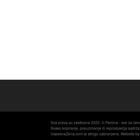
Sva prava su zasticena 2022. © Femina - sve za žen
Svako kopiranje, preuzimanje ili reprodukcija sadrž
UspesnaZena.com je strogo zabranjena. Website b