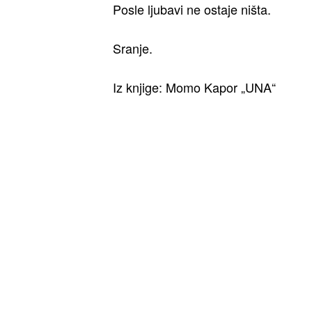
Posle ljubavi ne ostaje ništa.
Sranje.
Iz knjige: Momo Kapor „UNA“