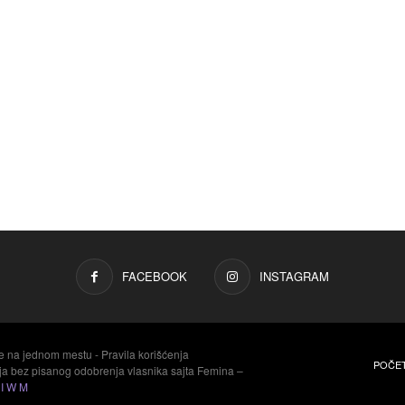
FACEBOOK
INSTAGRAM
e na jednom mestu - Pravila korišćenja
POČE
aja bez pisanog odobrenja vlasnika sajta Femina –
y
I W M