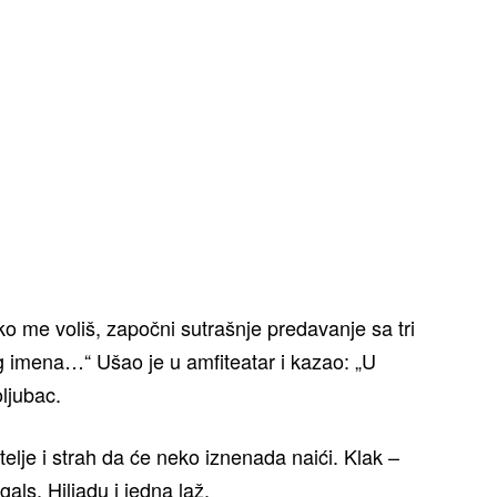
Ako me voliš, započni sutrašnje predavanje sa tri
g imena…“ Ušao je u amfiteatar i kazao: „U
ljubac.
telje i strah da će neko iznenada naići. Klak –
gals. Hiljadu i jedna laž.