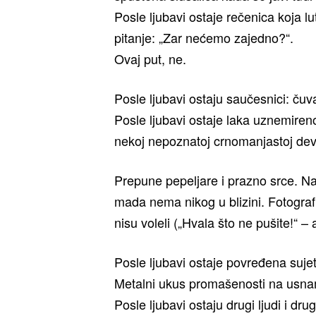
Posle ljubavi ostaje rečenica koja lu
pitanje: „Zar nećemo zajedno?“.
Ovaj put, ne.
Posle ljubavi ostaju saučesnici: čuva
Posle ljubavi ostaje laka uznemire
nekoj nepoznatoj crnomanjastoj dev
Prepune pepeljare i prazno srce. Na
mada nema nikog u blizini. Fotografi
nisu voleli („Hvala što ne pušite!“ – 
Posle ljubavi ostaje povređena suje
Metalni ukus promašenosti na usn
Posle ljubavi ostaju drugi ljudi i dru