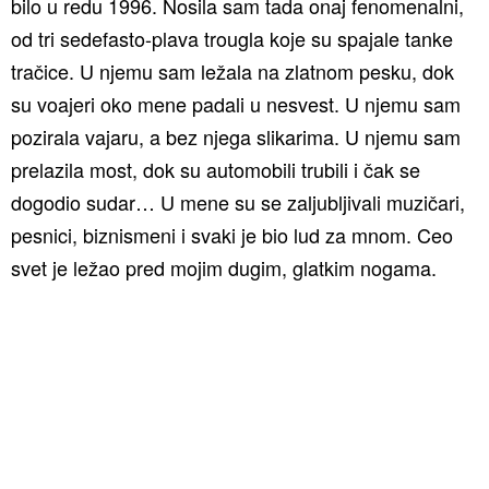
bilo u redu 1996. Nosila sam tada onaj fenomenalni,
od tri sedefasto-plava trougla koje su spajale tanke
tračice. U njemu sam ležala na zlatnom pesku, dok
su voajeri oko mene padali u nesvest. U njemu sam
pozirala vajaru, a bez njega slikarima. U njemu sam
prelazila most, dok su automobili trubili i čak se
dogodio sudar… U mene su se zaljubljivali muzičari,
pesnici, biznismeni i svaki je bio lud za mnom. Ceo
svet je ležao pred mojim dugim, glatkim nogama.