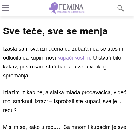
Sve teče, sve se menja
Izašla sam sva izmučena od zubara i da se utešim,
odlučila da kupim novi
kupaći kostim
. U stvari bilo
kakav, pošto sam stari bacila u žaru velikog
spremanja.
Izlazim iz kabine, a slatka mlada prodavačica, videći
moj smrknuti izraz: – Isprobali ste kupaći, sve je u
redu?
Mislim se, kako u redu… Sa mnom i kupaćim je sve