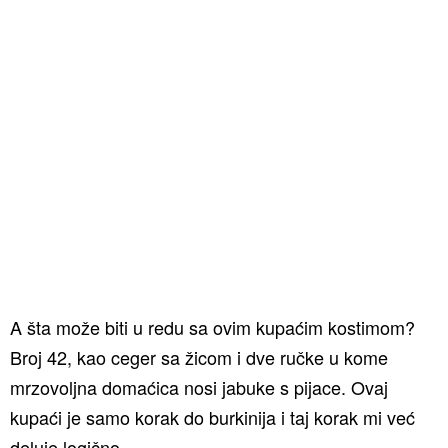
A šta može biti u redu sa ovim kupaćim kostimom?
Broj 42, kao ceger sa žicom i dve ručke u kome
mrzovoljna domaćica nosi jabuke s pijace. Ovaj
kupaći je samo korak do burkinija i taj korak mi već
deluje logično.