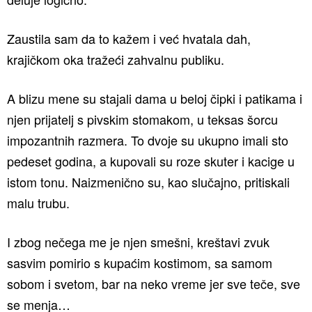
Zaustila sam da to kažem i već hvatala dah,
krajičkom oka tražeći zahvalnu publiku.
A blizu mene su stajali dama u beloj čipki i patikama i
njen prijatelj s pivskim stomakom, u teksas šorcu
impozantnih razmera. To dvoje su ukupno imali sto
pedeset godina, a kupovali su roze skuter i kacige u
istom tonu. Naizmenično su, kao slučajno, pritiskali
malu trubu.
I zbog nečega me je njen smešni, kreštavi zvuk
sasvim pomirio s kupaćim kostimom, sa samom
sobom i svetom, bar na neko vreme jer sve teče, sve
se menja…