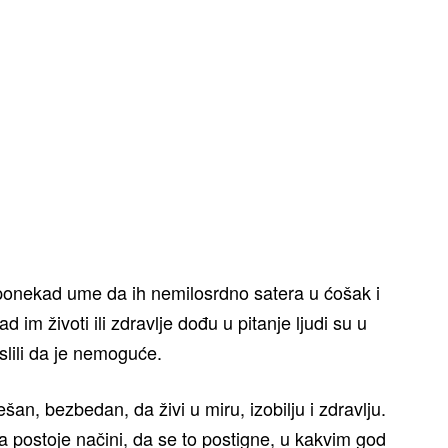
ponekad ume da ih nemilosrdno satera u ćošak i
im životi ili zdravlje dođu u pitanje ljudi su u
islili da je nemoguće.
an, bezbedan, da živi u miru, izobilju i zdravlju.
a postoje načini, da se to postigne, u kakvim god