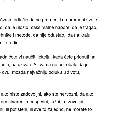
 čvrsto odlučio da se promeni i da promeni svoje
, da je uložio maksimalne napore, da je tragao,
ehnike i metode, da nije odustao,i da na kraju
nije rodio.
ada ćete vi naučiti lekciju, kada ćete prionuti na
ti, pa uživati. Ali vama ne bi trebalo da je
 ovu, možda najvažniju odluku u životu,
 ako niste zadovoljni, ako ste nervozni, da ako
 neostvareni, neuspešni, tužni, mrzovoljni,
, ili potišteni, ili sve to zajedno, ne morate to