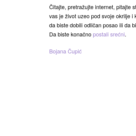
Čitajte, pretražujte internet, pitajte
vas je život uzeo pod svoje okrilje 
da biste dobili odličan posao ili da bi
Da biste konačno
postali srećni
.
Bojana Čupić