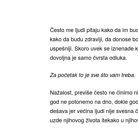
Često me ljudi pitaju kako da im bud
kako da budu zdraviji, da donose bo
uspešniji. Skoro uvek se iznenade k
dovoljna je samo čvrsta odluka.
Za početak to je sve što vam treba.
Nažalost, previše često ne činimo niš
god ne potonemo na dno, dokle god
dešava jer većina ljudi nije svesna
uzde njihovog života itekako u njih