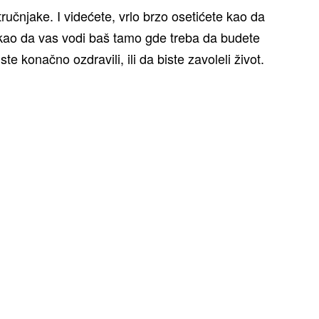
 stručnjake. I videćete, vrlo brzo osetićete kao da
i kao da vas vodi baš tamo gde treba da budete
ste konačno ozdravili, ili da biste zavoleli život.