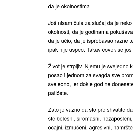
da je okolnostima.
Još nisam čula za slučaj da je neko
okolnosti, da je godinama pokušavao
da je učio, da je isprobavao razne t
ipak nije uspeo. Takav čovek se još 
Život je strpljiv. Njemu je svejedno k
posao i jednom za svagda sve promeni
svejedno, jer dokle god ne donesete
patićete.
Zato je važno da što pre shvatite da
ste bolesni, siromašni, nezaposleni,
očajni, izmučeni, agresivni, namršteni