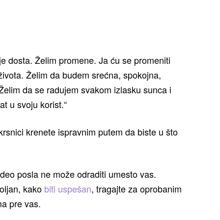
je dosta. Želim promene. Ja ću se promeniti
g života. Želim da budem srećna, spokojna,
 Želim da se radujem svakom izlasku sunca i
 u svoju korist.“
krsnici krenete ispravnim putem da biste u što
j deo posla ne može odraditi umesto vas.
voljan, kako
biti uspešan
, tragajte za oprobanim
a pre vas.