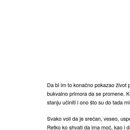
Da bi im to konačno pokazao život 
bukvalno primora da se promene. Kad 
stanju učiniti i ono što su do tada m
Svako voli da je srećan, veseo, uspeš
Retko ko shvati da ima moć, kao i d