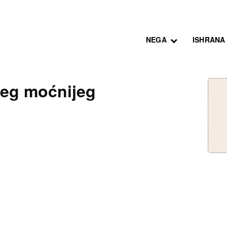
NEGA
ISHRANA
čeg moćnijeg