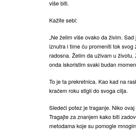
više biti.
Kažite sebi:
„Ne želim više ovako da živim. Sad 
iznutra i time ću promeniti tok svo
radosna. Želim da uživam u životu.
onda iskoristim svaki budan momenat
To je ta prekretnica. Kao kad na ras
kraćem roku stigli do svoga cilja.
Sledeći potez je traganje. Niko ova
Tragajte za znanjem kako biti zado
metodama koje su pomogle mnogim