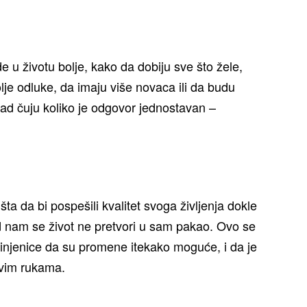
e u životu bolje, kako da dobiju sve što žele,
lje odluke, da imaju više novaca ili da budu
ad čuju koliko je odgovor jednostavan –
ta da bi pospešili kvalitet svoga življenja dokle
 nam se život ne pretvori u sam pakao. Ovo se
 činjenice da su promene itekako moguće, i da je
ovim rukama.