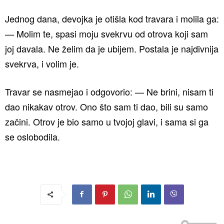
Jednog dana, devojka je otišla kod travara i molila ga:
— Molim te, spasi moju svekrvu od otrova koji sam
joj davala. Ne želim da je ubijem. Postala je najdivnija
svekrva, i volim je.
Travar se nasmejao i odgovorio: — Ne brini, nisam ti
dao nikakav otrov. Ono što sam ti dao, bili su samo
začini. Otrov je bio samo u tvojoj glavi, i sama si ga
se oslobodila.