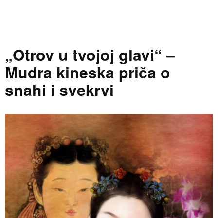
„Otrov u tvojoj glavi“ –
Mudra kineska priča o
snahi i svekrvi