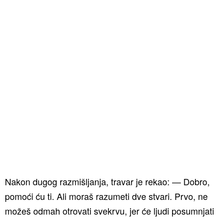
Nakon dugog razmišljanja, travar je rekao: — Dobro,
pomoći ću ti. Ali moraš razumeti dve stvari. Prvo, ne
možeš odmah otrovati svekrvu, jer će ljudi posumnjati