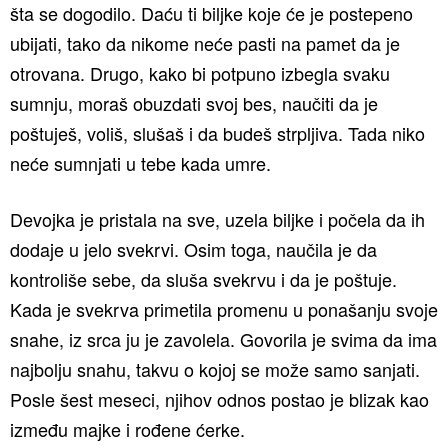
šta se dogodilo. Daću ti biljke koje će je postepeno
ubijati, tako da nikome neće pasti na pamet da je
otrovana. Drugo, kako bi potpuno izbegla svaku
sumnju, moraš obuzdati svoj bes, naučiti da je
poštuješ, voliš, slušaš i da budeš strpljiva. Tada niko
neće sumnjati u tebe kada umre.
Devojka je pristala na sve, uzela biljke i počela da ih
dodaje u jelo svekrvi. Osim toga, naučila je da
kontroliše sebe, da sluša svekrvu i da je poštuje.
Kada je svekrva primetila promenu u ponašanju svoje
snahe, iz srca ju je zavolela. Govorila je svima da ima
najbolju snahu, takvu o kojoj se može samo sanjati.
Posle šest meseci, njihov odnos postao je blizak kao
između majke i rođene ćerke.