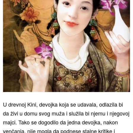
U drevnoj Kini, devojka koja se udavala, odlazila bi
da živi u domu svog muža i služila bi njemu i njegovoj
majci. Tako se dogodilo da jedna devojka, nakon
venčanja, nije mogla da podnese stalne kritike i