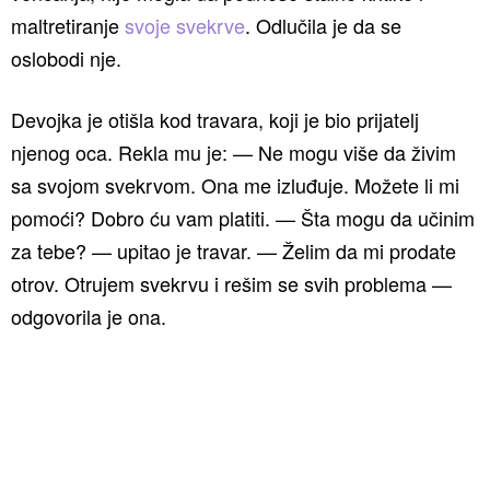
maltretiranje
svoje svekrve
. Odlučila je da se
oslobodi nje.
Devojka je otišla kod travara, koji je bio prijatelj
njenog oca. Rekla mu je: — Ne mogu više da živim
sa svojom svekrvom. Ona me izluđuje. Možete li mi
pomoći? Dobro ću vam platiti. — Šta mogu da učinim
za tebe? — upitao je travar. — Želim da mi prodate
otrov. Otrujem svekrvu i rešim se svih problema —
odgovorila je ona.