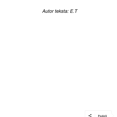
Autor teksta: E.T
Podeli