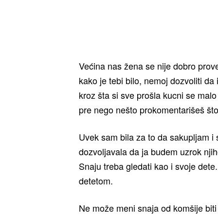
Većina nas žena se nije dobro prov
kako je tebi bilo, nemoj dozvoliti da 
kroz šta si sve prošla kucni se malo
pre nego nešto prokomentarišeš što 
Uvek sam bila za to da sakupljam i
dozvoljavala da ja budem uzrok nji
Snaju treba gledati kao i svoje dete
detetom.
Ne može meni snaja od komšije biti