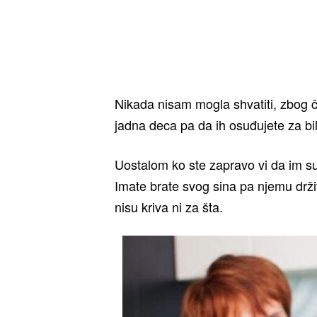
Nikada nisam mogla shvatiti, zbog č
jadna deca pa da ih osuđujete za bil
Uostalom ko ste zapravo vi da im sud
Imate brate svog sina pa njemu držit
nisu kriva ni za šta.