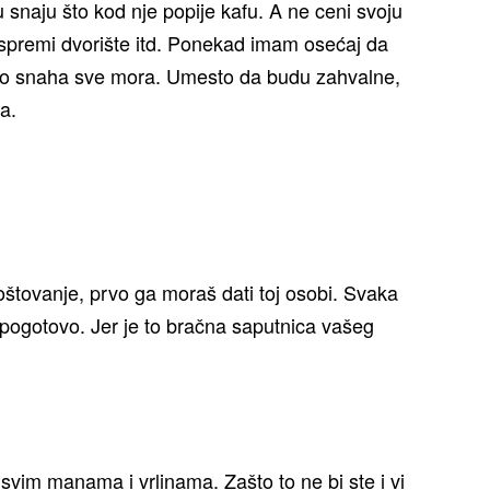
snaju što kod nje popije kafu. A ne ceni svoju
pospremi dvorište itd. Ponekad imam osećaj da
a to snaha sve mora. Umesto da budu zahvalne,
a.
oštovanje, prvo ga moraš dati toj osobi. Svaka
pogotovo. Jer je to bračna saputnica vašeg
 svim manama i vrlinama. Zašto to ne bi ste i vi