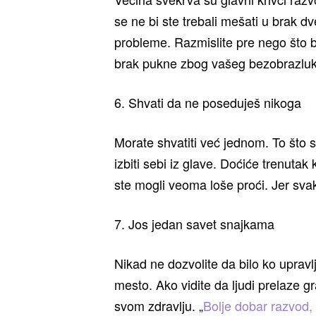
se ne bi ste trebali mešati u brak 
probleme. Razmislite pre nego što b
brak pukne zbog vašeg bezobrazlu
6. Shvati da ne poseduješ nikoga
Morate shvatiti već jednom. To što s
izbiti sebi iz glave. Doćiće trenuta
ste mogli veoma loše proći. Jer sva
7. Jos jedan savet snajkama
Nikad ne dozvolite da bilo ko uprav
mesto. Ako vidite da ljudi prelaze gr
svom zdravlju. „
Bolje dobar razvod,