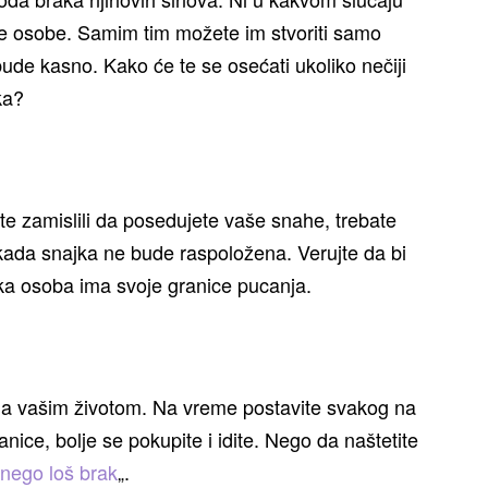
dve osobe. Samim tim možete im stvoriti samo
ude kasno. Kako će te se osećati ukoliko nečiji
ka?
te zamislili da posedujete vaše snahe, trebate
k kada snajka ne bude raspoložena. Verujte da bi
ka osoba ima svoje granice pucanja.
lja vašim životom. Na vreme postavite svakog na
anice, bolje se pokupite i idite. Nego da naštetite
 nego loš brak
„.