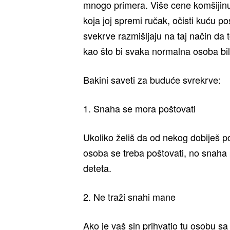
mnogo primera. Više cene komšijinu 
koja joj spremi ručak, očisti kuću 
svekrve razmišljaju na taj način d
kao što bi svaka normalna osoba bil
Bakini saveti za buduće svrekrve:
1. Snaha se mora poštovati
Ukoliko želiš da od nekog dobiješ p
osoba se treba poštovati, no snaha 
deteta.
2. Ne traži snahi mane
Ako je vaš sin prihvatio tu osobu sa