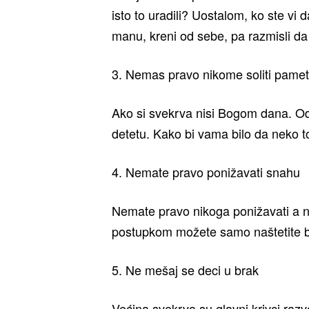
isto to uradili? Uostalom, ko ste 
manu, kreni od sebe, pa razmisli da l
3. Nemas pravo nikome soliti pamet
Ako si svekrva nisi Bogom dana. Oda
detetu. Kako bi vama bilo da neko to
4. Nemate pravo ponižavati snahu
Nemate pravo nikoga ponižavati a n
postupkom možete samo naštetite b
5. Ne mešaj se deci u brak
Većina svekrva su glavni krivci raz