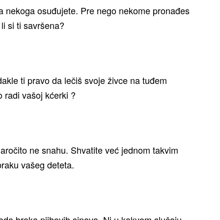
vi da nekoga osuđujete. Pre nego nekome pronađes
i si ti savršena?
kle ti pravo da lečiš svoje živce na tuđem
 radi vašoj kćerki ?
aročito ne snahu. Shvatite već jednom takvim
raku vašeg deteta.
voda braka njihovih sinova. Ni u kakvom slučaju