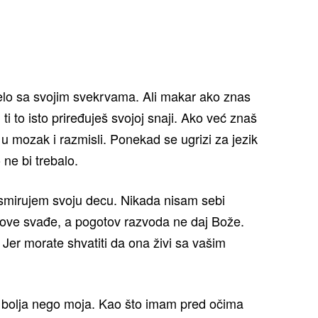
elo sa svojim svekrvama. Ali makar ako znas
i ti to isto priređuješ svojoj snaji. Ako već znaš
 u mozak i razmisli. Ponekad se ugrizi za jezik
ne bi trebalo.
 smirujem svoju decu. Nikada nisam sebi
hove svađe, a pogotov razvoda ne daj Bože.
. Jer morate shvatiti da ona živi sa vašim
 bolja nego moja. Kao što imam pred očima