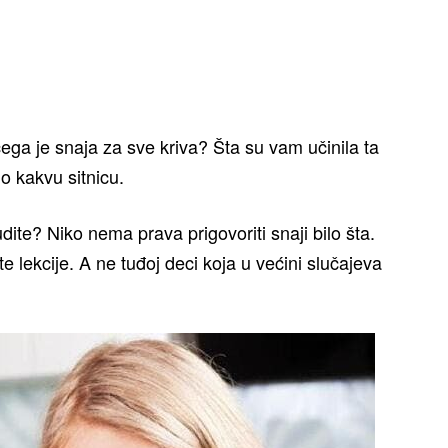
ega je snaja za sve kriva? Šta su vam učinila ta
o kakvu sitnicu.
ite? Niko nema prava prigovoriti snaji bilo šta.
e lekcije. A ne tuđoj deci koja u većini slučajeva