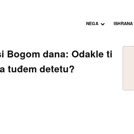
NEGA
ISHRANA
si Bogom dana: Odakle ti
 na tuđem detetu?