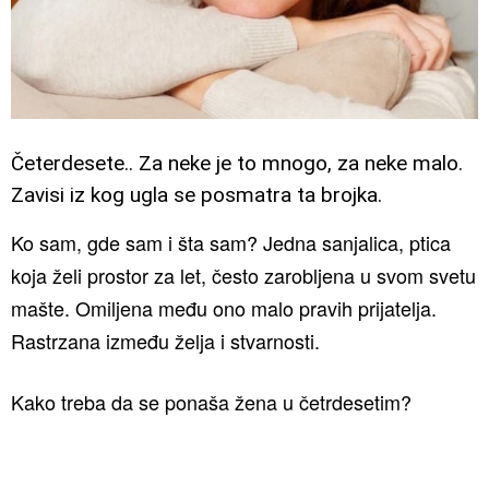
Četerdesete.. Za neke je to mnogo, za neke malo.
Zavisi iz kog ugla se posmatra ta brojka.
Ko sam, gde sam i šta sam? Jedna sanjalica, ptica
koja želi prostor za let, često zarobljena u svom svetu
mašte. Omiljena među ono malo pravih prijatelja.
Rastrzana između želja i stvarnosti.
Kako treba da se ponaša žena u četrdesetim?