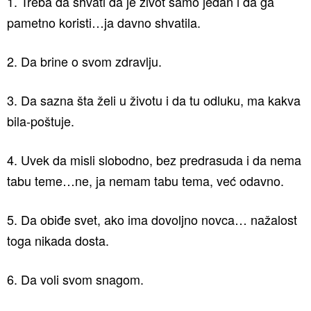
1. Treba da shvati da je život samo jedan i da ga
pametno koristi…ja davno shvatila.
2. Da brine o svom zdravlju.
3. Da sazna šta želi u životu i da tu odluku, ma kakva
bila-poštuje.
4. Uvek da misli slobodno, bez predrasuda i da nema
tabu teme…ne, ja nemam tabu tema, već odavno.
5. Da obiđe svet, ako ima dovoljno novca… nažalost
toga nikada dosta.
6. Da voli svom snagom.