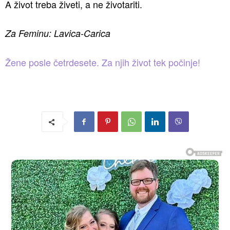
A život treba živeti, a ne životariti.
Za Feminu: Lavica-Carica
Žene posle četrdesete. Za njih život tek počinje!