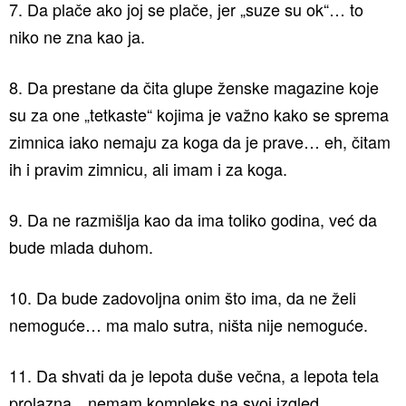
7. Da plače ako joj se plače, jer „suze su ok“… to
niko ne zna kao ja.
8. Da prestane da čita glupe ženske magazine koje
su za one „tetkaste“ kojima je važno kako se sprema
zimnica iako nemaju za koga da je prave… eh, čitam
ih i pravim zimnicu, ali imam i za koga.
9. Da ne razmišlja kao da ima toliko godina, već da
bude mlada duhom.
10. Da bude zadovoljna onim što ima, da ne želi
nemoguće… ma malo sutra, ništa nije nemoguće.
11. Da shvati da je lepota duše večna, a lepota tela
prolazna…nemam kompleks na svoj izgled.