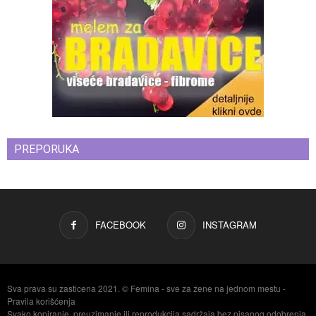
PREPORUKA
FACEBOOK
INSTAGRAM
Sva prava su zasticena 2021. © Femina - sve za žene na jednom mestu -
Pravila korišćenja
Svako kopiranje, preuzimanje ili reprodukcija sadržaja bez pisanog odobrenja