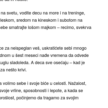
na svetu, vodite decu na more i na treninge,
gleskom, sredom na kineskom i subotom na
 sebe smatrajte lošom majkom – recimo, svekrva
vice za neispeglan veš, uskratićete sebi mnogo
jednom u šest meseci nađe vremena da odvede
u kuglu sladoleda. A deca sve osećaju – kad je
a nešto krivi.
 volimo sebe i svoje biće u celosti. Nažalost,
oje vrline, sposobnosti i lepote, a kada se
 prošlost, počinjemo da tragamo za svojim