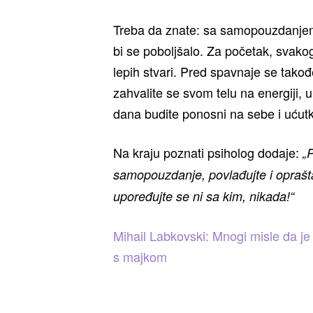
Treba da znate: sa samopouzdanje
bi se poboljšalo. Za početak, svakog
lepih stvari. Pred spavnaje se takođ
zahvalite se svom telu na energiji,
dana budite ponosni na sebe i ućutka
Na kraju poznati psiholog dodaje:
„
samopouzdanje, povlađujte i oprašta
upoređujte se ni sa kim, nikada!“
Mihail Labkovski: Mnogi misle da je 
s majkom