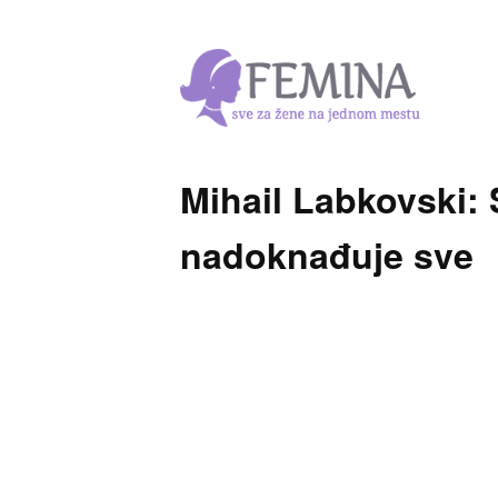
Mihail Labkovski
nadoknađuje sve