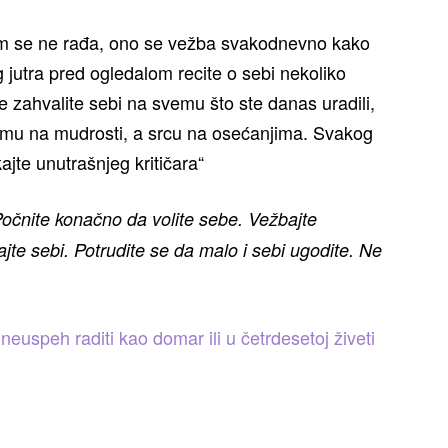
m se ne rađa, ono se vežba svakodnevno kako
 jutra pred ogledalom recite o sebi nekoliko
e zahvalite sebi na svemu što ste danas uradili,
 umu na mudrosti, a srcu na osećanjima. Svakog
jte unutrašnjeg kritičara“
Počnite konačno da volite sebe. Vežbajte
jte sebi. Potrudite se da malo i sebi ugodite. Ne
neuspeh raditi kao domar ili u četrdesetoj živeti