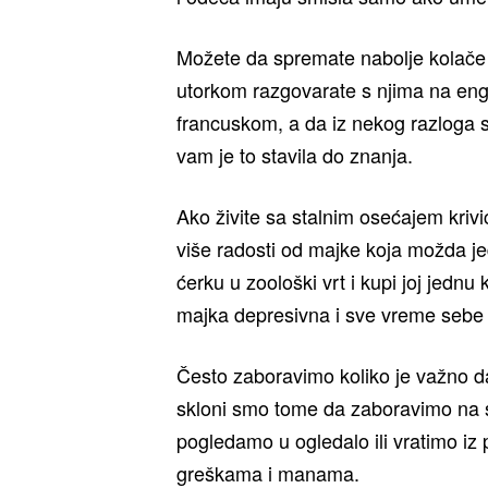
Možete da spremate nabolje kolače 
utorkom razgovarate s njima na en
francuskom, a da iz nekog razloga
vam je to stavila do znanja.
Ako živite sa stalnim osećajem kri
više radosti od majke koja možda 
ćerku u zoološki vrt i kupi joj jedn
majka depresivna i sve vreme sebe z
Često zaboravimo koliko je važno da
skloni smo tome da zaboravimo na sv
pogledamo u ogledalo ili vratimo iz
greškama i manama.