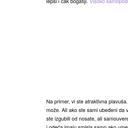
lepši i čak bogatiji.
Visoko samopoš
Na primer, vi ste atraktivna plavuša
može. Ali ako ste sami ubeđeni da v
ste izgubili od nosate, ali samouver
i odeća imaju smisla samo ako umet