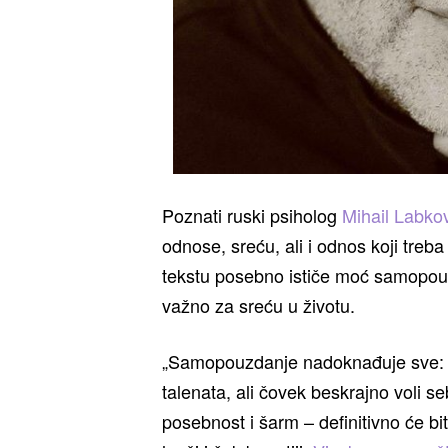
Poznati ruski psiholog
Mihail Labko
odnose, sreću, ali i odnos koji tr
tekstu posebno ističe moć samopouz
važno za sreću u životu.
„Samopouzdanje nadoknađuje sve: 
talenata, ali čovek beskrajno voli s
posebnost i šarm – definitivno će biti