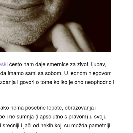
vski
često nam daje smernice za život, ljubav,
eba da imamo sami sa sobom. U jednom njegovom
danja i govori o tome koliko je ono neophodno i
ako nema posebne lepote, obrazovanja i
ebe i ne sumnja (i apsolutno s pravom) u svoju
 srećniji i jači od nekih koji su možda pametniji,