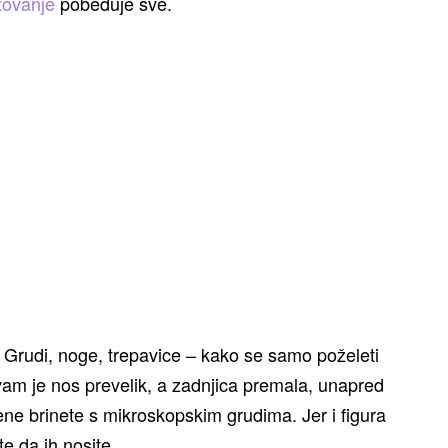
tovanje
pobeđuje sve.
. Grudi, noge, trepavice – kako se samo poželeti
am je nos prevelik, a zadnjica premala, unapred
ene brinete s mikroskopskim grudima. Jer i figura
e da ih nosite.