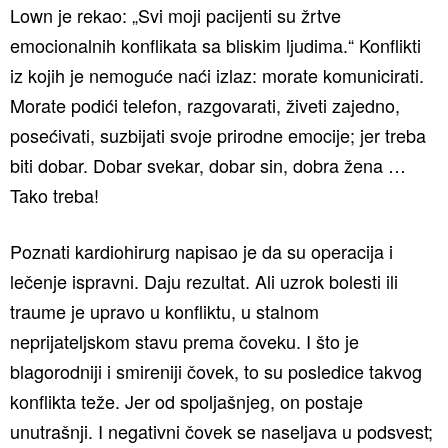
Lown je rekao: „Svi moji pacijenti su žrtve
emocionalnih konflikata sa bliskim ljudima.“ Konflikti
iz kojih je nemoguće naći izlaz: morate komunicirati.
Morate podići telefon, razgovarati, živeti zajedno,
posećivati, suzbijati svoje prirodne emocije; jer treba
biti dobar. Dobar svekar, dobar sin, dobra žena …
Tako treba!
Poznati kardiohirurg napisao je da su operacija i
lečenje ispravni. Daju rezultat. Ali uzrok bolesti ili
traume je upravo u konfliktu, u stalnom
neprijateljskom stavu prema čoveku. I što je
blagorodniji i smireniji čovek, to su posledice takvog
konflikta teže. Jer od spoljašnjeg, on postaje
unutrašnji. I negativni čovek se naseljava u podsvest;