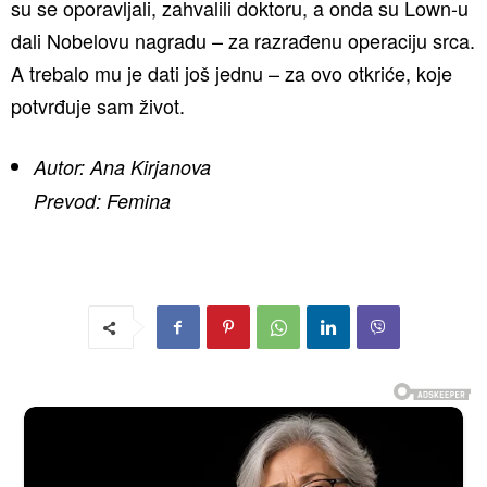
su se oporavljali, zahvalili doktoru, a onda su Lown-u
dali Nobelovu nagradu – za razrađenu operaciju srca.
A trebalo mu je dati još jednu – za ovo otkriće, koje
potvrđuje sam život.
Autor: Ana Kirjanova
Prevod: Femina