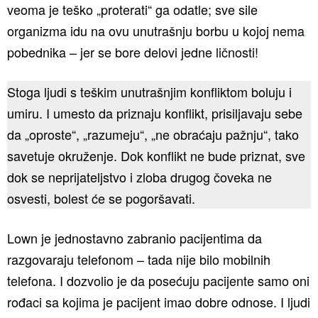
veoma je teško „proterati“ ga odatle; sve sile
organizma idu na ovu unutrašnju borbu u kojoj nema
pobednika – jer se bore delovi jedne ličnosti!
Stoga ljudi s teškim unutrašnjim konfliktom boluju i
umiru. I umesto da priznaju konflikt, prisiljavaju sebe
da „oproste“, „razumeju“, „ne obraćaju pažnju“, tako
savetuje okruženje. Dok konflikt ne bude priznat, sve
dok se neprijateljstvo i zloba drugog čoveka ne
osvesti, bolest će se pogoršavati.
Lown je jednostavno zabranio pacijentima da
razgovaraju telefonom – tada nije bilo mobilnih
telefona. I dozvolio je da posećuju pacijente samo oni
rođaci sa kojima je pacijent imao dobre odnose. I ljudi