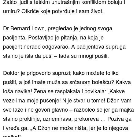
Zašto ljudi s teškim unutrašnjim konfliktom boluju i
umiru? Otkriće koje potvrđuje i sam život.
Dr Bernard Lown, pregledao je jednog svoga
pacijenta. Postavljao je pitanja, na koja je
pacijent nerado odgovarao. A pacijentova supruga
stalno je išla da puši – tada su mnogi pušili.
Doktor je prigovorio supruzi; kako možete toliko
pušiti, a još imate muža sa srčanom bolešću? Kakva
loša navika! Žena se rasplakala i povikala: „Kakve
veze ima moje pušenje! Nije stvar u tome! Džon vam
sve laže i ne govori glavno – razboleo se jer ga majka
stalno proklinje, uznemirava, prekoreva … Poziva ga
i vređa ga. „A Džon ne može ništa, jer je to njegova
majka!“