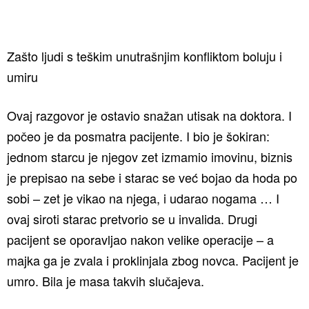
Zašto ljudi s teškim unutrašnjim konfliktom boluju i
umiru
Ovaj razgovor je ostavio snažan utisak na doktora. I
počeo je da posmatra pacijente. I bio je šokiran:
jednom starcu je njegov zet izmamio imovinu, biznis
je prepisao na sebe i starac se već bojao da hoda po
sobi – zet je vikao na njega, i udarao nogama … I
ovaj siroti starac pretvorio se u invalida. Drugi
pacijent se oporavljao nakon velike operacije – a
majka ga je zvala i proklinjala zbog novca. Pacijent je
umro. Bila je masa takvih slučajeva.