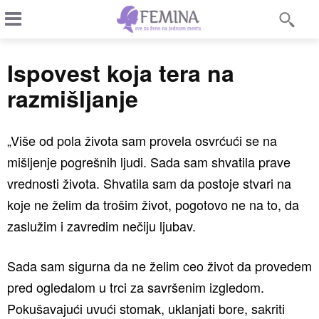
Ispovest koja tera na
razmišljanje
„Više od pola života sam provela osvrćući se na
mišljenje pogrešnih ljudi. Sada sam shvatila prave
vrednosti života. Shvatila sam da postoje stvari na
koje ne želim da trošim život, pogotovo ne na to, da
zaslužim i zavredim nečiju ljubav.
Sada sam sigurna da ne želim ceo život da provedem
pred ogledalom u trci za savršenim izgledom.
Pokušavajući uvući stomak, uklanjati bore, sakriti