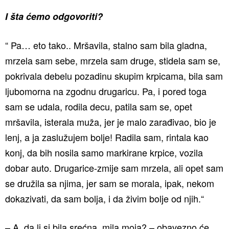
I šta ćemo odgovoriti?
“ Pa… eto tako.. Mršavila, stalno sam bila gladna,
mrzela sam sebe, mrzela sam druge, stidela sam se,
pokrivala debelu pozadinu skupim krpicama, bila sam
ljubomorna na zgodnu drugaricu. Pa, i pored toga
sam se udala, rodila decu, patila sam se, opet
mršavila, isterala muža, jer je malo zarađivao, bio je
lenj, a ja zaslužujem bolje! Radila sam, rintala kao
konj, da bih nosila samo markirane krpice, vozila
dobar auto. Drugarice-zmije sam mrzela, ali opet sam
se družila sa njima, jer sam se morala, ipak, nekom
dokazivati, da sam bolja, i da živim bolje od njih.“
– A, da li si bila srećna, mila moja? – obavezno će