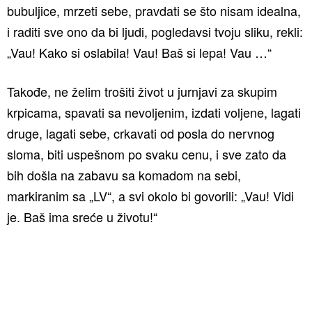
bubuljice, mrzeti sebe, pravdati se što nisam idealna,
i raditi sve ono da bi ljudi, pogledavsi tvoju sliku, rekli:
„Vau! Kako si oslabila! Vau! Baš si lepa! Vau …“
Takođe, ne želim trošiti život u jurnjavi za skupim
krpicama, spavati sa nevoljenim, izdati voljene, lagati
druge, lagati sebe, crkavati od posla do nervnog
sloma, biti uspešnom po svaku cenu, i sve zato da
bih došla na zabavu sa komadom na sebi,
markiranim sa „LV“, a svi okolo bi govorili: „Vau! Vidi
je. Baš ima sreće u životu!“