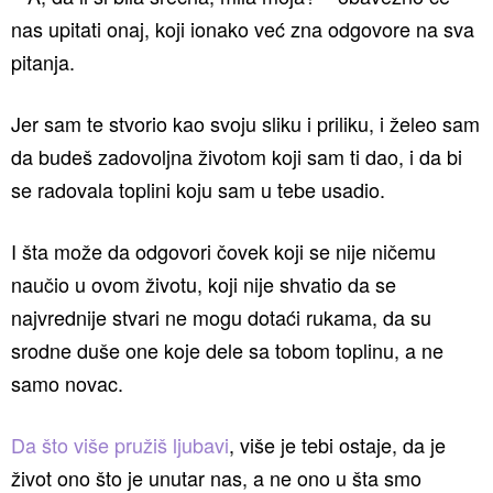
nas upitati onaj, koji ionako već zna odgovore na sva
pitanja.
Jer sam te stvorio kao svoju sliku i priliku, i želeo sam
da budeš zadovoljna životom koji sam ti dao, i da bi
se radovala toplini koju sam u tebe usadio.
I šta može da odgovori čovek koji se nije ničemu
naučio u ovom životu, koji nije shvatio da se
najvrednije stvari ne mogu dotaći rukama, da su
srodne duše one koje dele sa tobom toplinu, a ne
samo novac.
Da što više pružiš ljubavi
, više je tebi ostaje, da je
život ono što je unutar nas, a ne ono u šta smo