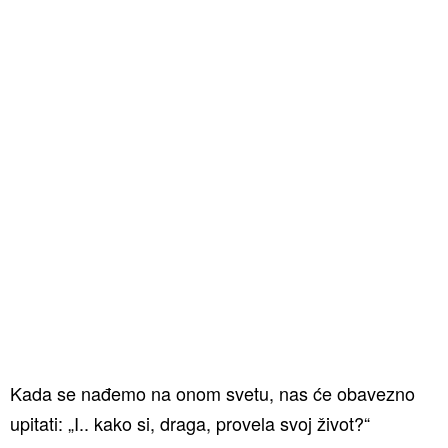
Kada se nađemo na onom svetu, nas će obavezno
upitati: „I.. kako si, draga, provela svoj život?“